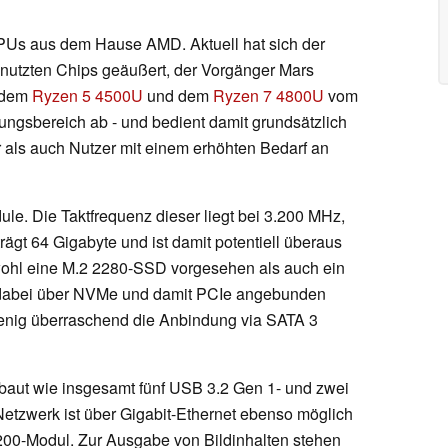
Us aus dem Hause AMD. Aktuell hat sich der
genutzten Chips geäußert, der Vorgänger Mars
 dem
Ryzen 5 4500U
und dem
Ryzen 7 4800U
vom
stungsbereich ab - und bedient damit grundsätzlich
 als auch Nutzer mit einem erhöhten Bedarf an
le. Die Taktfrequenz dieser liegt bei 3.200 MHz,
ägt 64 Gigabyte und ist damit potentiell überaus
wohl eine M.2 2280-SSD vorgesehen als auch ein
 dabei über NVMe und damit PCIe angebunden
 wenig überraschend die Anbindung via SATA 3
rbaut wie insgesamt fünf USB 3.2 Gen 1- und zwei
etzwerk ist über Gigabit-Ethernet ebenso möglich
X200-Modul. Zur Ausgabe von Bildinhalten stehen