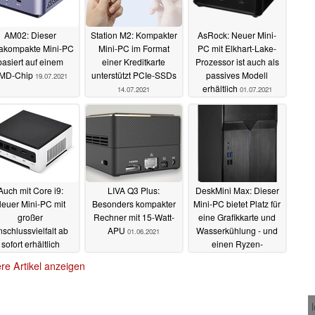
AM02: Dieser
Station M2: Kompakter
AsRock: Neuer Mini-
rakompakte Mini-PC
Mini-PC im Format
PC mit Elkhart-Lake-
basiert auf einem
einer Kreditkarte
Prozessor ist auch als
MD-Chip
unterstützt PCIe-SSDs
passives Modell
19.07.2021
erhältlich
14.07.2021
01.07.2021
Auch mit Core i9:
LIVA Q3 Plus:
DeskMini Max: Dieser
euer Mini-PC mit
Besonders kompakter
Mini-PC bietet Platz für
großer
Rechner mit 15-Watt-
eine Grafikkarte und
schlussvielfalt ab
APU
Wasserkühlung - und
01.06.2021
sofort erhältlich
einen Ryzen-
Prozessor mit 105 Watt
10.06.2021
re Artikel anzeigen
01.06.2021