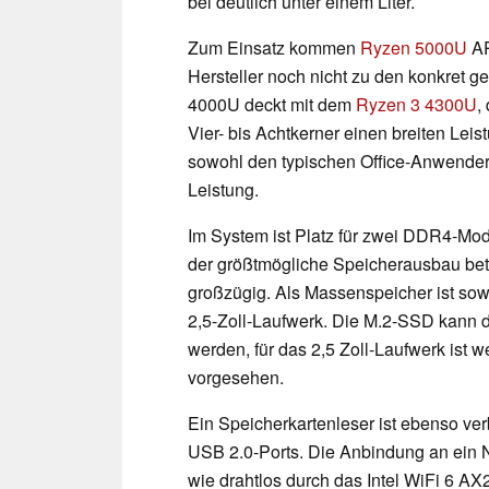
bei deutlich unter einem Liter.
Zum Einsatz kommen
Ryzen 5000U
AP
Hersteller noch nicht zu den konkret 
4000U deckt mit dem
Ryzen 3 4300U
,
Vier- bis Achtkerner einen breiten Lei
sowohl den typischen Office-Anwender
Leistung.
Im System ist Platz für zwei DDR4-Modu
der größtmögliche Speicherausbau betr
großzügig. Als Massenspeicher ist so
2,5-Zoll-Laufwerk. Die M.2-SSD kann
werden, für das 2,5 Zoll-Laufwerk ist
vorgesehen.
Ein Speicherkartenleser ist ebenso ve
USB 2.0-Ports. Die Anbindung an ein N
wie drahtlos durch das Intel WiFi 6 A