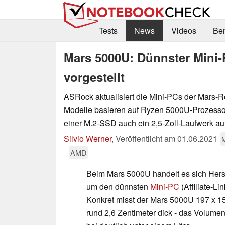
Tests
News
Videos
Be
Mars 5000U: Dünnster Mini
vorgestellt
ASRock aktualisiert die Mini-PCs der Mars-
Modelle basieren auf Ryzen 5000U-Prozess
einer M.2-SSD auch ein 2,5-Zoll-Laufwerk a
Silvio Werner
,
Veröffentlicht am
01.06.2021
AMD
Beim Mars 5000U handelt es sich Hers
um den dünnsten
Mini-PC
(Affiliate-Li
Konkret misst der Mars 5000U 197 x 150
rund 2,6 Zentimeter dick - das Volume