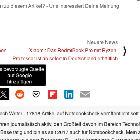
n zu diesem Artikel? - Uns interessiert Deine Meinung
Neuere News
⟩
nen
Xiaomi: Das RedmiBook Pro mit Ryzen-
Prozessor ist ab sofort in Deutschland erhältlich
s bevorzugte Quelle
auf Google
hinzufügen
Tech Writer
- 17818 Artikel auf Notebookcheck veröffentlicht
seit
ahren journalistisch aktiv, den Großteil davon im Bereich Techn
se tätig und bin es seit 2017 auch für Notebookcheck. Mein ak