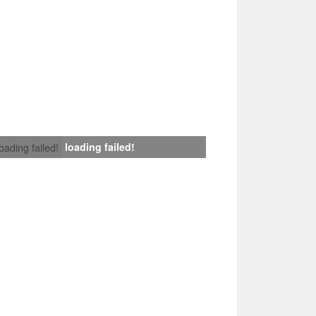
loading failed!
loading failed!