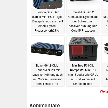
Porcoolpine: Der
PrimeMini Slim 2:
stabile Mini-PC im Igel-
Kompaktes System aus
ult
Design ist nun auch mit
der Schweiz mit
einem Ryzen-
passiver Kühlung und
A
Prozessor erhältlich
Core i5-Prozessor
13.10.2021
27.07.2021
Boxer-6642-CML:
MiniTree P310S:
Neuer Mini-PC mit
Kompakter Mini-PC
N
passiver Kühlung auch
nimmt dedizierte GPUs
mit Core i9-Prozessor
auf und kommt mit
An
erhältlich
schnellen Intel-
30.06.2021
Prozessoren
15.06.2021
Weite
Kommentare