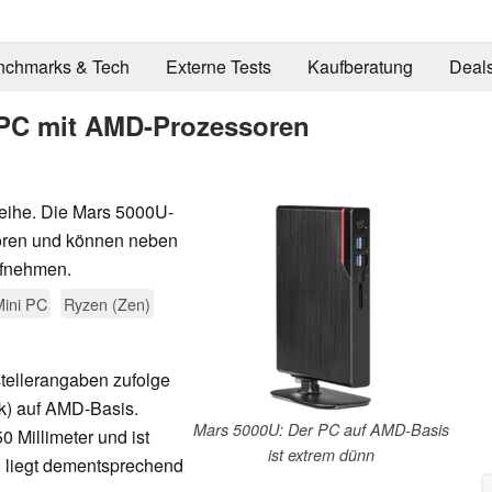
nchmarks & Tech
Externe Tests
Kaufberatung
Deal
-PC mit AMD-Prozessoren
Reihe. Die Mars 5000U-
oren und können neben
ufnehmen.
Mini PC
Ryzen (Zen)
tellerangaben zufolge
nk) auf AMD-Basis.
Mars 5000U: Der PC auf AMD-Basis
 Millimeter und ist
ist extrem dünn
n liegt dementsprechend