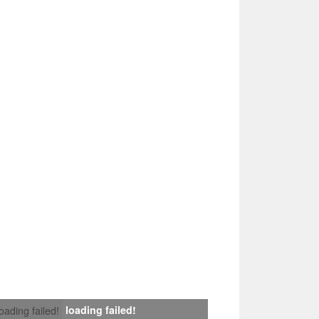
loading failed!
loading failed!