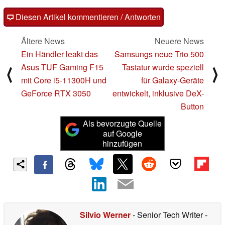
Diesen Artikel kommentieren / Antworten
Ältere News
Neuere News
Ein Händler leakt das
Samsungs neue Trio 500
Asus TUF Gaming F15
Tastatur wurde speziell
⟨
⟩
mit Core i5-11300H und
für Galaxy-Geräte
GeForce RTX 3050
entwickelt, inklusive DeX-
Button
Als bevorzugte Quelle
auf Google
hinzufügen
Silvio Werner
- Senior Tech Writer
-