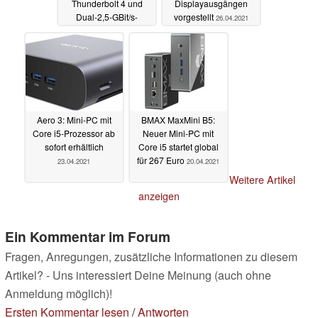
Thunderbolt 4 und
Displayausgängen
Dual-2,5-GBit/s-
vorgestellt
26.04.2021
Ethernet vorgestellt
30.04.2021
Aero 3: Mini-PC mit
BMAX MaxMini B5:
Core i5-Prozessor ab
Neuer Mini-PC mit
sofort erhältlich
Core i5 startet global
für 267 Euro
23.04.2021
20.04.2021
Weitere Artikel
anzeigen
Ein Kommentar im Forum
Fragen, Anregungen, zusätzliche Informationen zu diesem
Artikel? - Uns interessiert Deine Meinung (auch ohne
Anmeldung möglich)!
Ersten Kommentar lesen
/
Antworten