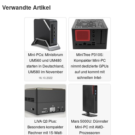
Verwandte Artikel
Mini-PCs: Minisforum
MiniTree P310S:
UM560 und UM480
Kompakter Mini-PC
starten in Deutschland,
nimmt dedizierte GPUs
UM580 im November
auf und kommt mit
schnellen Intel-
16.10.2022
Prozessoren
15.06.2021
LIVA Q3 Plus:
Mars 5000U: Dünnster
Besonders kompakter
Mini-PC mit AMD-
Rechner mit 15-Watt-
Prozessoren