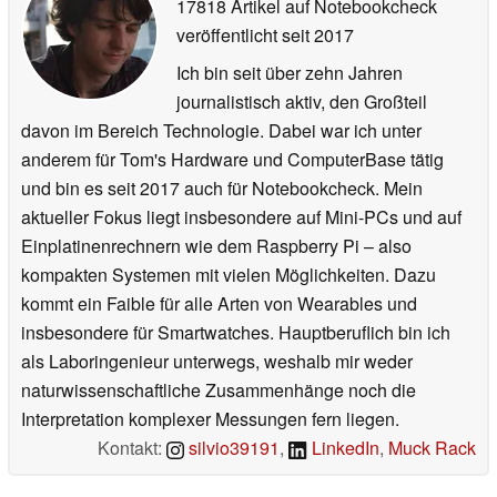
17818 Artikel auf Notebookcheck
veröffentlicht
seit 2017
Ich bin seit über zehn Jahren
journalistisch aktiv, den Großteil
davon im Bereich Technologie. Dabei war ich unter
anderem für Tom's Hardware und ComputerBase tätig
und bin es seit 2017 auch für Notebookcheck. Mein
aktueller Fokus liegt insbesondere auf Mini-PCs und auf
Einplatinenrechnern wie dem Raspberry Pi – also
kompakten Systemen mit vielen Möglichkeiten. Dazu
kommt ein Faible für alle Arten von Wearables und
insbesondere für Smartwatches. Hauptberuflich bin ich
als Laboringenieur unterwegs, weshalb mir weder
naturwissenschaftliche Zusammenhänge noch die
Interpretation komplexer Messungen fern liegen.
Kontakt:
silvio39191
,
LinkedIn
,
Muck Rack