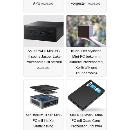
APU
vorgestellt
01.06.2021
01.06.2021
Asus PN41: Mini-PC
Kubb: Der stylische
mit sechs Jasper Lake-
Mini-PC bekommt
Prozessoren ist offiziell
aktuelle Prozessoren,
Xe-Grafik und
20.05.2021
Thunderbolt 4
spendiert
12.05.2021
Minisforum TL50: Mini-
MeLe Quieter2: Mini-
PC mit Iris Xe-
PC mit Quad Core-
Grafiklösung,
Prozessor und zwei