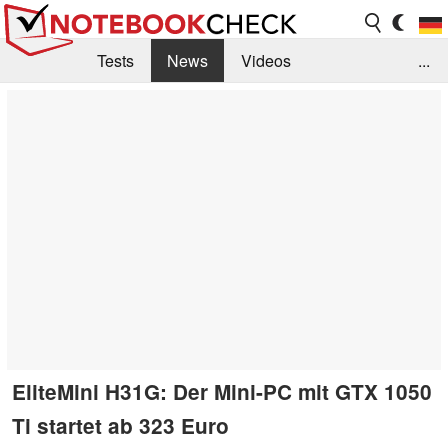
Tests
News
Videos
...
Benchmarks & Tech
Externe Tests
Kaufberatung
Deals
Suche
Jobs
Forum
EliteMini H31G: Der Mini-PC mit GTX 1050
Ti startet ab 323 Euro