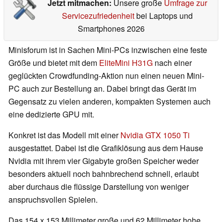
Jetzt mitmachen:
Unsere große
Umfrage zur
Servicezufriedenheit
bei Laptops und
Smartphones 2026
Minisforum ist in Sachen Mini-PCs inzwischen eine feste
Größe und bietet mit dem
EliteMini H31G
nach einer
geglückten Crowdfunding-Aktion nun einen neuen Mini-
PC auch zur Bestellung an. Dabei bringt das Gerät im
Gegensatz zu vielen anderen, kompakten Systemen auch
eine dedizierte GPU mit.
Konkret ist das Modell mit einer
Nvidia GTX 1050 Ti
ausgestattet. Dabei ist die Grafiklösung aus dem Hause
Nvidia mit ihrem vier Gigabyte großen Speicher weder
besonders aktuell noch bahnbrechend schnell, erlaubt
aber durchaus die flüssige Darstellung von weniger
anspruchsvollen Spielen.
Das 154 x 153 Millimeter große und 62 Millimeter hohe