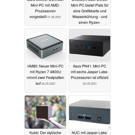
Mini-PC mit AMD-
Mini-PC bietet Platz für
Prozessoren
eine Grafikkarte und
vorgestellt
Wasserkühlung - und
01.06.2021
einen Ryzen-
Prozessor mit 105 Watt
01.06.2021
HM80: Neuer Mini-PC
Asus PN41: Mini-PC
mit Ryzen 7 4800U
mit sechs Jasper Lake-
nimmt zwei Festplatten
Prozessoren ist offiziell
auf
26.05.2021
20.05.2021
Kubb: Der stylische
NUC mit Jasper Lake: