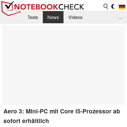
Tests
News
Videos
...
Benchmarks & Tech
Externe Tests
Kaufberatung
Deals
Suche
Jobs
Forum
Aero 3: Mini-PC mit Core i5-Prozessor ab
sofort erhältlich