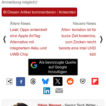
Anmeldung möglich)!
Diesen Artikel kommentieren / Antworten
Ältere News
Neuere News
Leak: Oppo entwickelt
Alien: Isolation ist für
eine Apple AirTag-
kurze Zeit kostenlos,
⟨
⟩
Alternative mit
zum Zocken reicht
integriertem Akku und
bereits eine Intel UHD
UWB-Chip
620
Als bevorzugte Quelle
auf Google
hinzufügen
Silvio Werner
- Senior Tech Writer
-