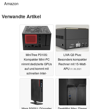
Amazon
Verwandte Artikel
MiniTree P310S:
LIVA Q3 Plus:
Kompakter Mini-PC
Besonders kompakter
nimmt dedizierte GPUs
Rechner mit 15-Watt-
auf und kommt mit
APU
01.06.2021
schnellen Intel-
Prozessoren
15.06.2021
Mars 5000U: Dünnster
DeskMini Max: Dieser