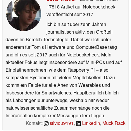
17818 Artikel auf Notebookcheck
veröffentlicht
seit 2017
Ich bin seit über zehn Jahren
journalistisch aktiv, den Großteil
davon im Bereich Technologie. Dabei war ich unter
anderem für Tom's Hardware und ComputerBase tätig
und bin es seit 2017 auch für Notebookcheck. Mein
aktueller Fokus liegt insbesondere auf Mini-PCs und auf
Einplatinenrechnern wie dem Raspberry Pi – also
kompakten Systemen mit vielen Möglichkeiten. Dazu
kommt ein Faible für alle Arten von Wearables und
insbesondere für Smartwatches. Hauptberuflich bin ich
als Laboringenieur unterwegs, weshalb mir weder
naturwissenschaftliche Zusammenhänge noch die
Interpretation komplexer Messungen fern liegen.
Kontakt:
silvio39191
,
LinkedIn
,
Muck Rack