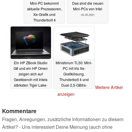
Mini-PC bekommt
Das sind die neuen
aktuelle Prozessoren,
Mini-PCs von Intel
Xe-Grafik und
04.05.2021
Thunderbolt 4
spendiert
12.05.2021
Ein HP ZBook Studio
Minisforum TL50: Mini-
G8 und ein HP Omen
PC mit Iris Xe-
zeigen sich auf
Grafiklösung,
Geekbench mit Intels
Thunderbolt 4 und
stärksten Tiger Lake-
Dual-2,5-GBit/s-
Weitere Artikel
H45-Chips
Ethernet vorgestellt
04.05.2021
anzeigen
30.04.2021
Kommentare
Fragen, Anregungen, zusätzliche Informationen zu diesem
Artikel? - Uns interessiert Deine Meinung (auch ohne