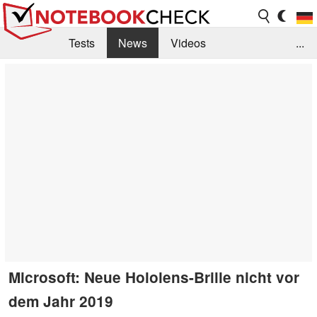
Tests
News
Videos
...
Benchmarks & Tech
Externe Tests
Kaufberatung
Deals
Suche
Jobs
Forum
Microsoft: Neue Hololens-Brille nicht vor
dem Jahr 2019