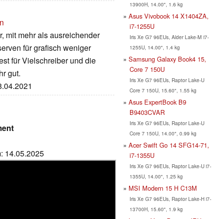
13900H, 14.00", 1.6 kg
Asus Vivobook 14 X1404ZA,
on
i7-1255U
r, mit mehr als ausreichender
Iris Xe G7 96EUs, Alder Lake-M i7-
erven für grafisch weniger
1255U, 14.00", 1.4 kg
Samsung Galaxy Book4 15,
est für Vielschreiber und die
Core 7 150U
r gut.
Iris Xe G7 96EUs, Raptor Lake-U
28.04.2021
Core 7 150U, 15.60", 1.55 kg
Asus ExpertBook B9
B9403CVAR
Iris Xe G7 96EUs, Raptor Lake-U
ment
Core 7 150U, 14.00", 0.99 kg
Acer Swift Go 14 SFG14-71,
m: 14.05.2025
i7-1355U
Iris Xe G7 96EUs, Raptor Lake-U i7-
1355U, 14.00", 1.25 kg
MSI Modern 15 H C13M
Iris Xe G7 96EUs, Raptor Lake-H i7-
13700H, 15.60", 1.9 kg