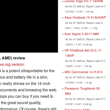
Lenovo Yoga Pro 7 14IRH8
Iris Xe G7 96EUs, Raptor Lake-H i7-
13700H, 14.50", 1.49 kg
Asus Vivobook 15 X1504VAP
Iris Xe G7 96EUs, Raptor Lake-U
Core 7 150U, 15.60", 1.7 kg
Acer Aspire 5 A517-58M
Iris Xe G7 96EUs, Raptor Lake-U i7-
1355U, 17.30", 2.09 kg
HP EliteBook 840 G10, i7-
1360P
h, AMD) review
Iris Xe G7 96EUs, Raptor Lake-P i7-
ve.org version
1360P, 14.00", 1.36 kg
 a potent ultraportable for the
MSI Commercial 14 H A13
e and battery life in a slim,
Iris Xe G7 96EUs, Raptor Lake-H i7-
o really shines on the 15-inch
13700H, 14.00", 1.6 kg
Panasonic Toughbook 55
h documents and browsing the web.
Mk3
ptops you can buy if you need to
Iris Xe G7 96EUs, Raptor Lake-P i7-
 the great sound quality,
1370P, 14.00", 2.08 kg
formance. Of course, there's still
Dell Inspiron 5330