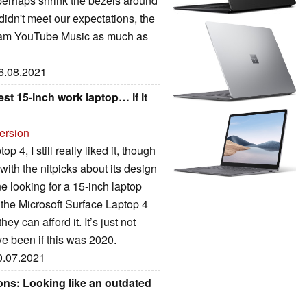
perhaps shrink the bezels around
 didn't meet our expectations, the
stream YouTube Music as much as
06.08.2021
st 15-inch work laptop… if it
ersion
 4, I still really liked it, though
with the nitpicks about its design
e looking for a 15-inch laptop
d the Microsoft Surface Laptop 4
ey can afford it. It’s just not
ve been if this was 2020.
30.07.2021
ons: Looking like an outdated