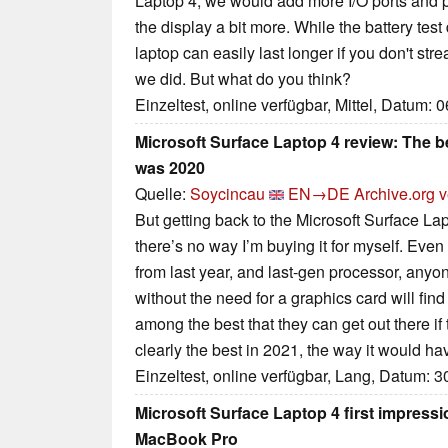
Laptop 4, we would add more I/O ports and 
the display a bit more. While the battery test
laptop can easily last longer if you don't 
we did. But what do you think?
Einzeltest, online verfügbar, Mittel, Datum: 
Microsoft Surface Laptop 4 review: The be
was 2020
Quelle:
Soycincau
EN→DE
Archive.org v
But getting back to the Microsoft Surface Laptop
there’s no way I’m buying it for myself. Even 
from last year, and last-gen processor, anyon
without the need for a graphics card will fin
among the best that they can get out there if th
clearly the best in 2021, the way it would ha
Einzeltest, online verfügbar, Lang, Datum: 
Microsoft Surface Laptop 4 first impressi
MacBook Pro