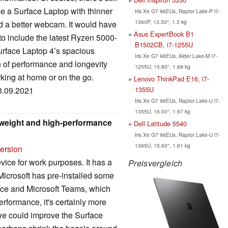
ee a Surface Laptop with thinner
Iris Xe G7 96EUs, Raptor Lake-P i7-
1360P, 13.30", 1.3 kg
nd a better webcam. It would have
Asus ExpertBook B1
 to include the latest Ryzen 5000-
B1502CB, i7-1255U
Surface Laptop 4’s spacious
Iris Xe G7 96EUs, Alder Lake-M i7-
n of performance and longevity
1255U, 15.60", 1.69 kg
rking at home or on the go.
Lenovo ThinkPad E16, i7-
23.09.2021
1355U
Iris Xe G7 96EUs, Raptor Lake-U i7-
1355U, 16.00", 1.97 kg
htweight and high-performance
Dell Latitude 5540
Iris Xe G7 96EUs, Raptor Lake-U i7-
1365U, 15.60", 1.61 kg
version
evice for work purposes. It has a
Preisvergleich
Microsoft has pre-installed some
fice and Microsoft Teams, which
erformance, it's certainly more
 we could improve the Surface