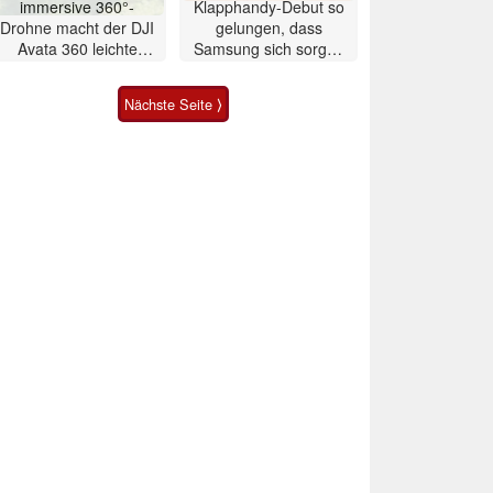
immersive 360°-
Klapphandy-Debut so
Drohne macht der DJI
gelungen, dass
Avata 360 leichte
Samsung sich sorgen
Konkurrenz
muss? – Razr Fold
Smartphone im Test
Nächste Seite ⟩