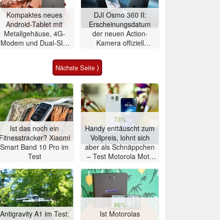
Kompaktes neues
DJI Osmo 360 II:
Android-Tablet mit
Erscheinungsdatum
Metallgehäuse, 4G-
der neuen Action-
Modem und Dual-SIM
Kamera offiziell
zeigt sich
bestätigt
Nächste Seite ⟩
73%
Ist das noch ein
Handy enttäuscht zum
Fitnesstracker? Xiaomi
Vollpreis, lohnt sich
Smart Band 10 Pro im
aber als Schnäppchen
Test
– Test Motorola Moto
G47 Smartphone
86%
Antigravity A1 im Test:
Ist Motorolas