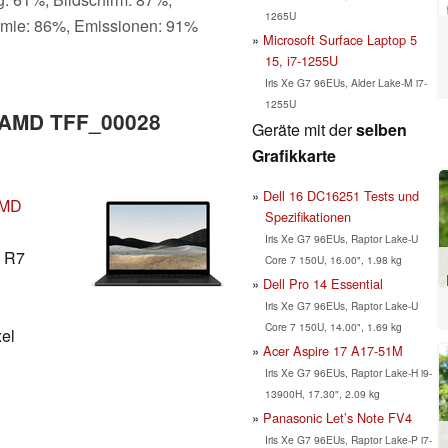
1265U
omie: 86%, Emissionen: 91%
Microsoft Surface Laptop 5
15, i7-1255U
Iris Xe G7 96EUs, Alder Lake-M i7-
1255U
5 AMD TFF_00028
Geräte mit der
selben
Grafikkarte
Dell 16 DC16251 Tests und
AMD
Spezifikationen
Iris Xe G7 96EUs, Raptor Lake-U
 R7
Core 7 150U, 16.00", 1.98 kg
Dell Pro 14 Essential
Iris Xe G7 96EUs, Raptor Lake-U
Core 7 150U, 14.00", 1.69 kg
xel
Acer Aspire 17 A17-51M
Iris Xe G7 96EUs, Raptor Lake-H i9-
13900H, 17.30", 2.09 kg
Panasonic Let’s Note FV4
Iris Xe G7 96EUs, Raptor Lake-P i7-