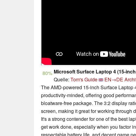
Microsoft Surface Laptop 4 (15-inc
80%
Quelle:
Tom's Guide
EN→DE
Archi
The AMD-powered 15-inch Surface Laptop 4 is
productivity-minded, offering good performanc
bloatware-free package. The 3:2 display rati
screen, making it great for working throug
It's a strong contender for one of the best la
get work done, especially when you factor in
respectable battery life, and decent game per