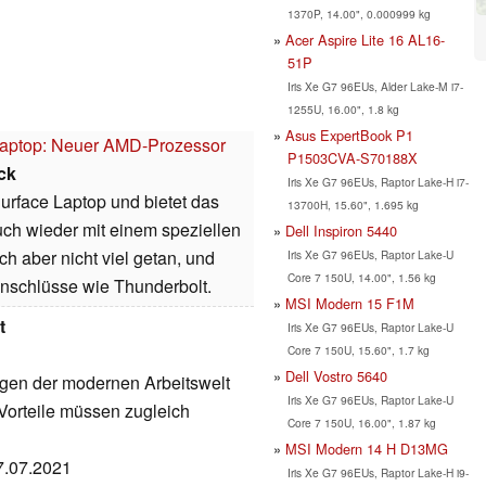
1370P, 14.00", 0.000999 kg
Acer Aspire Lite 16 AL16-
51P
Iris Xe G7 96EUs, Alder Lake-M i7-
1255U, 16.00", 1.8 kg
Asus ExpertBook P1
 Laptop: Neuer AMD-Prozessor
P1503CVA-S70188X
ck
Iris Xe G7 96EUs, Raptor Lake-H i7-
Surface Laptop und bietet das
13700H, 15.60", 1.695 kg
ch wieder mit einem speziellen
Dell Inspiron 5440
 aber nicht viel getan, und
Iris Xe G7 96EUs, Raptor Lake-U
Core 7 150U, 14.00", 1.56 kg
Anschlüsse wie Thunderbolt.
MSI Modern 15 F1M
t
Iris Xe G7 96EUs, Raptor Lake-U
Core 7 150U, 15.60", 1.7 kg
Dell Vostro 5640
ngen der modernen Arbeitswelt
Iris Xe G7 96EUs, Raptor Lake-U
Vorteile müssen zugleich
Core 7 150U, 16.00", 1.87 kg
MSI Modern 14 H D13MG
07.07.2021
Iris Xe G7 96EUs, Raptor Lake-H i9-