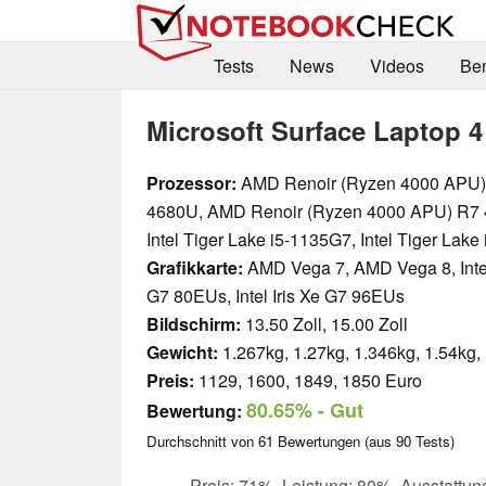
Tests
News
Videos
Be
Microsoft Surface Laptop 4
Prozessor:
AMD Renoir (Ryzen 4000 APU)
4680U, AMD Renoir (Ryzen 4000 APU) R7
Intel Tiger Lake i5-1135G7, Intel Tiger Lak
Grafikkarte:
AMD Vega 7, AMD Vega 8, Intel
G7 80EUs, Intel Iris Xe G7 96EUs
Bildschirm:
13.50 Zoll, 15.00 Zoll
Gewicht:
1.267kg, 1.27kg, 1.346kg, 1.54kg,
Preis:
1129, 1600, 1849, 1850 Euro
80.65%
- Gut
Bewertung:
Durchschnitt von
61
Bewertungen (aus
90
Tests)
Preis: 71%, Leistung: 80%, Ausstattun