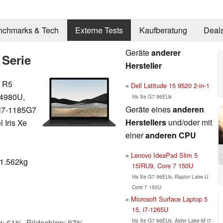
nchmarks & Tech
Externe Tests
Kaufberatung
Deal
Geräte
anderer
 Serie
Hersteller
 R5
Dell Latitude 15 9520 2-in-1
 4980U,
Iris Xe G7 96EUs
Geräte eines
anderen
e i7-1185G7
Herstellers
und/oder mit
 Iris Xe
einer
anderen CPU
Lenovo IdeaPad Slim 5
 1.562kg
15IRU9, Core 7 150U
Iris Xe G7 96EUs, Raptor Lake-U
Core 7 150U
Microsoft Surface Laptop 5
15, i7-1265U
Iris Xe G7 96EUs, Alder Lake-M i7-
g: 61%, Bildschirm: 87%,