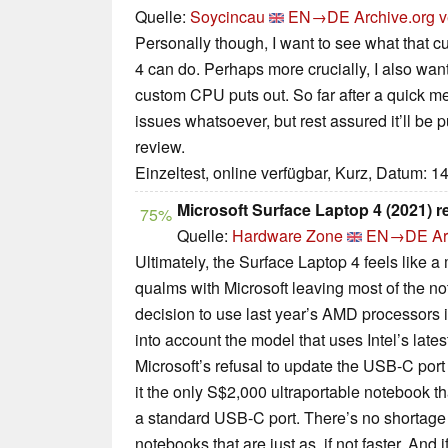
Quelle:
Soycincau
EN→DE
Archive.org v
Personally though, I want to see what that 
4 can do. Perhaps more crucially, I also wan
custom CPU puts out. So far after a quick m
issues whatsoever, but rest assured it’ll be pu
review.
Einzeltest, online verfügbar, Kurz, Datum: 1
Microsoft Surface Laptop 4 (2021) 
75%
Quelle:
Hardware Zone
EN→DE
Ar
Ultimately, the Surface Laptop 4 feels like a
qualms with Microsoft leaving most of the n
decision to use last year’s AMD processors i
into account the model that uses Intel’s late
Microsoft’s refusal to update the USB-C por
it the only S$2,000 ultraportable notebook th
a standard USB-C port. There’s no shortage
notebooks that are just as, if not faster. And