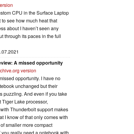
ersion
custom CPU in the Surface Laptop
t to see how much heat that
ess about I haven’t seen any
t through its paces in the full
4.07.2021
review: A missed opportunity
chive.org version
 missed opportunity. I have no
otebook unchanged but their
s puzzling. And even if you take
st Tiger Lake processor,
t with Thunderbolt support makes
at I know of that only comes with
 of smaller more compact
 if you really need a notebook with