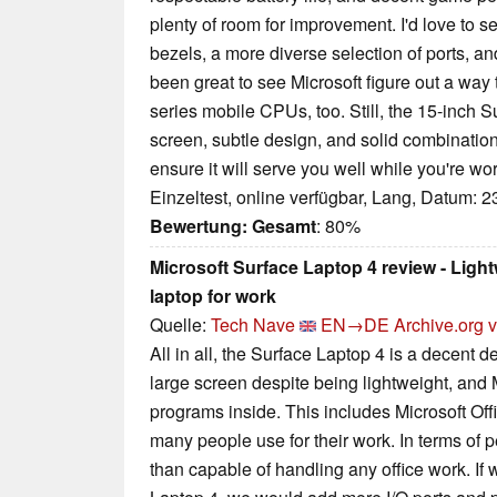
plenty of room for improvement. I'd love to s
bezels, a more diverse selection of ports, a
been great to see Microsoft figure out a way
series mobile CPUs, too. Still, the 15-inch 
screen, subtle design, and solid combinatio
ensure it will serve you well while you're wo
Einzeltest, online verfügbar, Lang, Datum: 
Bewertung:
Gesamt
: 80%
Microsoft Surface Laptop 4 review - Lig
laptop for work
Quelle:
Tech Nave
EN→DE
Archive.org 
All in all, the Surface Laptop 4 is a decent d
large screen despite being lightweight, and 
programs inside. This includes Microsoft Of
many people use for their work. In terms of p
than capable of handling any office work. If