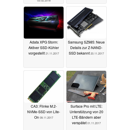
03.02.2018
Adata XPG Storm:
Samsung SZ985: Neue
Aktiver SSD-Kühler
Details zur Z-NAND-
vorgestellt
SSD bekannt
21.11.2017
20.11.2017
CA3: Flinke M.2-
Surface Pro mit LTE:
NVMe-SSD von Lite-
Unterstützung von 20
On
LTE-Bändern aber
09.11.2017
verspätet
01.11.2017