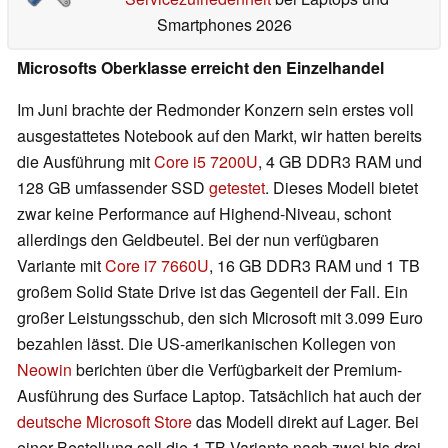
Smartphones 2026
Microsofts Oberklasse erreicht den Einzelhandel
Im Juni brachte der Redmonder Konzern sein erstes voll
ausgestattetes Notebook auf den Markt, wir hatten bereits
die Ausführung mit
Core i5 7200U
, 4 GB DDR3 RAM und
128 GB umfassender SSD
getestet
. Dieses Modell bietet
zwar keine Performance auf Highend-Niveau, schont
allerdings den Geldbeutel. Bei der nun verfügbaren
Variante mit
Core i7 7660U
, 16 GB DDR3 RAM und 1 TB
großem Solid State Drive ist das Gegenteil der Fall. Ein
großer Leistungsschub, den sich Microsoft mit 3.099 Euro
bezahlen lässt. Die US-amerikanischen Kollegen von
Neowin
berichten über die Verfügbarkeit der Premium-
Ausführung des Surface Laptop. Tatsächlich hat auch der
deutsche Microsoft Store
das Modell direkt auf Lager. Bei
einer Bestellung soll die 1-TB-Variante nach zwei bis drei