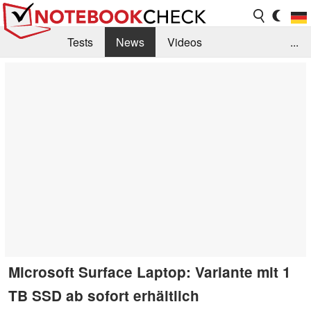
Tests
News
Videos
...
Benchmarks & Tech
Externe Tests
Kaufberatung
Deals
Suche
Jobs
Forum
Microsoft Surface Laptop: Variante mit 1
TB SSD ab sofort erhältlich