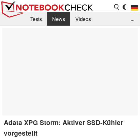
Tests
News
Videos
...
Benchmarks & Tech
Externe Tests
Kaufberatung
Deals
Suche
Jobs
Forum
Adata XPG Storm: Aktiver SSD-Kühler
vorgestellt