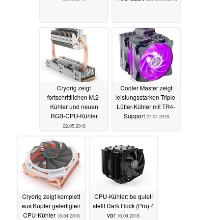
Cryorig zeigt
Cooler Master zeigt
fortschrittlichen M.2-
leistungsstarken Triple-
Kühler und neuen
Lüfter-Kühler mit TR4-
RGB-CPU-Kühler
Support
27.04.2018
22.05.2018
Cryorig zeigt komplett
CPU-Kühler: be quiet!
aus Kupfer gefertigten
stellt Dark Rock (Pro) 4
CPU-Kühler
vor
18.04.2018
10.04.2018