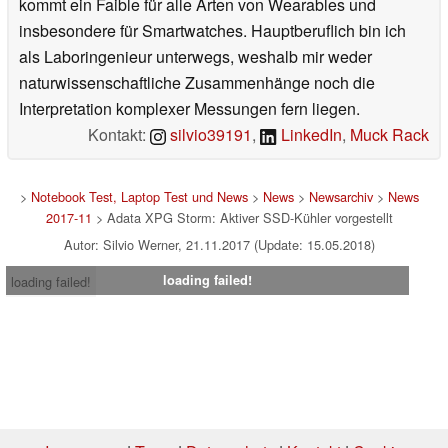
kommt ein Faible für alle Arten von Wearables und
insbesondere für Smartwatches. Hauptberuflich bin ich
als Laboringenieur unterwegs, weshalb mir weder
naturwissenschaftliche Zusammenhänge noch die
Interpretation komplexer Messungen fern liegen.
Kontakt:
silvio39191
,
LinkedIn
,
Muck Rack
>
Notebook Test, Laptop Test und News
>
News
>
Newsarchiv
>
News
2017-11
> Adata XPG Storm: Aktiver SSD-Kühler vorgestellt
Autor: Silvio Werner, 21.11.2017 (Update: 15.05.2018)
loading failed!
loading failed!