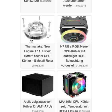
Kühlkörper
Auto überfahren
18.09.2018
werden
13.09.2018
Thermaltake: New
H7 Ultra RGB: Neuer
Engine 17 1U ist ein
CPU-Kühler mit
extrem flacher CPU-
auffälliger RGB-
Kühler mit Metall-Rotor
Beleuchtung
vorgestellt
25.06.2018
01.06.2018
Arctic zeigt passiven
MA410M: CPU-Kühler
Kühler für AM4-APUs
zeigt Temperatur mit
RGB-LEDs an
23.05.2018
23.05.2018