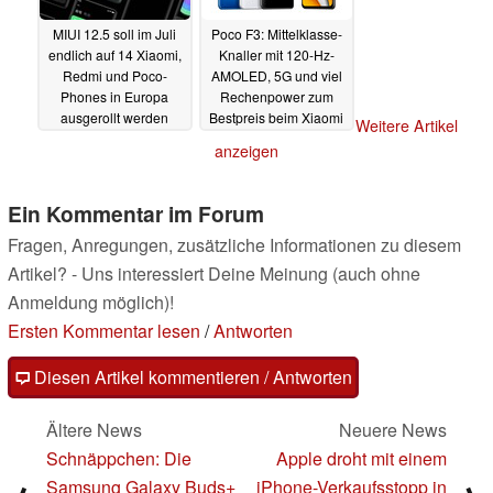
MIUI 12.5 soll im Juli
Poco F3: Mittelklasse-
endlich auf 14 Xiaomi,
Knaller mit 120-Hz-
Redmi und Poco-
AMOLED, 5G und viel
Phones in Europa
Rechenpower zum
ausgerollt werden
Bestpreis beim Xiaomi
Weitere Artikel
Sommer-Sale
04.07.2021
01.07.2021
anzeigen
Ein Kommentar im Forum
Fragen, Anregungen, zusätzliche Informationen zu diesem
Artikel? - Uns interessiert Deine Meinung (auch ohne
Anmeldung möglich)!
Ersten Kommentar lesen
/
Antworten
Diesen Artikel kommentieren / Antworten
Ältere News
Neuere News
Schnäppchen: Die
Apple droht mit einem
Samsung Galaxy Buds+
iPhone-Verkaufsstopp in