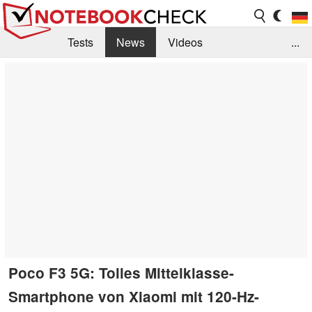
Tests
News
Videos
...
Benchmarks & Tech
Externe Tests
Kaufberatung
Deals
Suche
Jobs
Forum
Poco F3 5G: Tolles Mittelklasse-
Smartphone von Xiaomi mit 120-Hz-