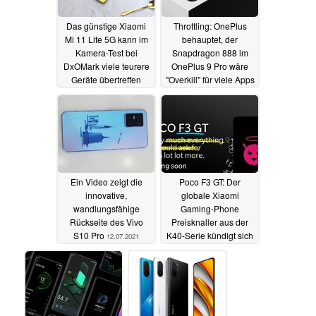
Das günstige Xiaomi
Throttling: OnePlus
Mi 11 Lite 5G kann im
behauptet, der
Kamera-Test bei
Snapdragon 888 im
DxOMark viele teurere
OnePlus 9 Pro wäre
Geräte übertreffen
"Overkill" für viele Apps
13.07.2021
13.07.2021
Ein Video zeigt die
Poco F3 GT: Der
innovative,
globale Xiaomi
wandlungsfähige
Gaming-Phone
Rückseite des Vivo
Preisknaller aus der
S10 Pro
K40-Serie kündigt sich
12.07.2021
an
09.07.2021