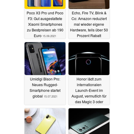
Poco X3 Pro und Poco
Echo, Fire TV, Blink &
F3: Gut ausgestattete
Co: Amazon reduziert
Xiaomi Smartphones
mal wieder eigene
zu Bestpreisen ab 190
Hardware, teils über 50
Euro
Prozent Rabatt
15.09.2021
19.07.2021
Umidigi Bison Pro:
Honor lädt zum
Neues Rugged-
internationalen
Smartphone startet
Launch-Event im
global
August, vermutlich für
15.07.2021
das Magic 3 oder
Magic Fold
13.07.2021