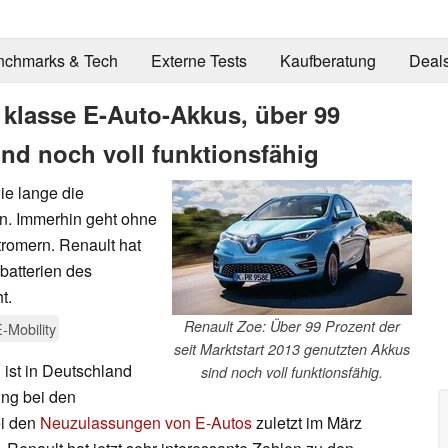
nchmarks & Tech
Externe Tests
Kaufberatung
Deal
 klasse E-Auto-Akkus, über 99
ind noch voll funktionsfähig
wie lange die
ten. Immerhin geht ohne
tromern. Renault hat
batterien des
t.
Renault Zoe: Über 99 Prozent der
-Mobility
seit Marktstart 2013 genutzten Akkus
ist in Deutschland
sind noch voll funktionsfähig.
ing bei den
ei den
Neuzulassungen von E-Autos
zuletzt im März