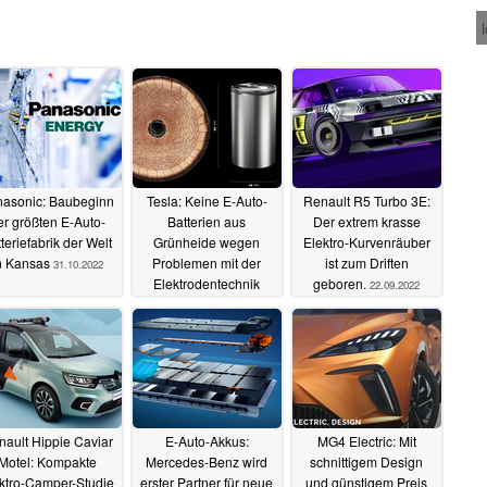
asonic: Baubeginn
Tesla: Keine E-Auto-
Renault R5 Turbo 3E:
er größten E-Auto-
Batterien aus
Der extrem krasse
teriefabrik der Welt
Grünheide wegen
Elektro-Kurvenräuber
n Kansas
Problemen mit der
ist zum Driften
31.10.2022
Elektrodentechnik
geboren.
22.09.2022
16.10.2022
ault Hippie Caviar
E-Auto-Akkus:
MG4 Electric: Mit
Motel: Kompakte
Mercedes-Benz wird
schnittigem Design
ktro-Camper-Studie
erster Partner für neue
und günstigem Preis