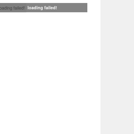
loading failed!
loading failed!