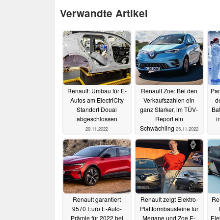
Verwandte Artikel
Renault: Umbau für E-
Renault Zoe: Bei den
Pan
Autos am ElectriCity
Verkaufszahlen ein
d
Standort Douai
ganz Starker, im TÜV-
Bat
abgeschlossen
Report ein
i
Schwächling
29.11.2022
25.11.2022
Renault garantiert
Renault zeigt Elektro-
Ren
9570 Euro E-Auto-
Plattformbausteine für
Prämie für 2022 bei
Megane und Zoe E-
Ele