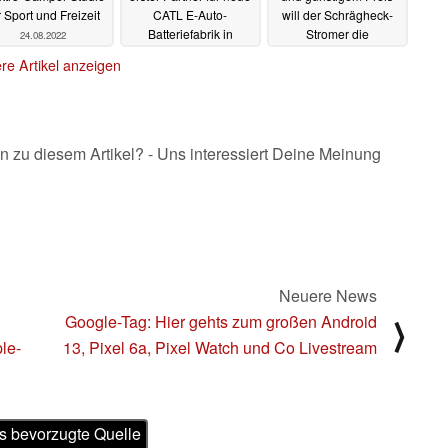
r Sport und Freizeit
CATL E-Auto-
will der Schrägheck-
Batteriefabrik in
Stromer die
24.08.2022
Ungarn
Kompaktklasse
12.08.2022
re Artikel anzeigen
aufmischen
09.08.2022
n zu diesem Artikel? - Uns interessiert Deine Meinung
Neuere News
Google-Tag: Hier gehts zum großen Android
⟩
ple-
13, Pixel 6a, Pixel Watch und Co Livestream
s bevorzugte Quelle