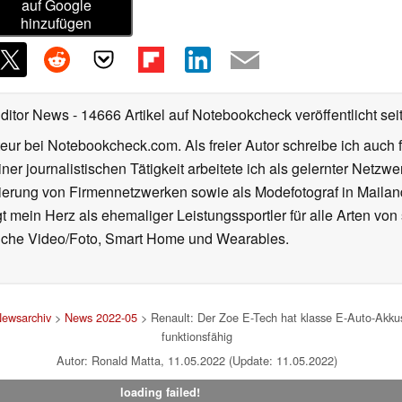
auf Google
hinzufügen
Editor News
- 14666 Artikel auf Notebookcheck veröffentlicht
sei
eur bei Notebookcheck.com. Als freier Autor schreibe ich auch 
ner journalistischen Tätigkeit arbeitete ich als gelernter Netzw
ierung von Firmennetzwerken sowie als Modefotograf in Mailan
 mein Herz als ehemaliger Leistungssportler für alle Arten von
reiche Video/Foto, Smart Home und Wearables.
ewsarchiv
>
News 2022-05
> Renault: Der Zoe E-Tech hat klasse E-Auto-Akkus,
funktionsfähig
Autor: Ronald Matta, 11.05.2022 (Update: 11.05.2022)
loading failed!