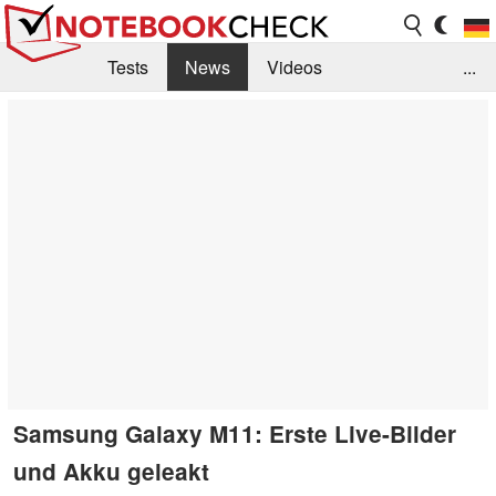
Tests
News
Videos
...
Benchmarks & Tech
Externe Tests
Kaufberatung
Deals
Suche
Jobs
Forum
Samsung Galaxy M11: Erste Live-Bilder
und Akku geleakt