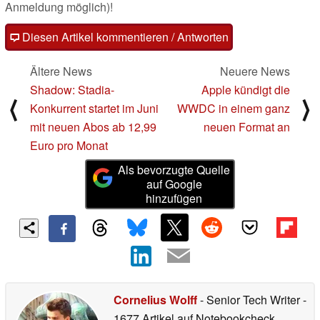
Anmeldung möglich)!
Diesen Artikel kommentieren / Antworten
Ältere News
Neuere News
Shadow: Stadia-
Apple kündigt die
⟨
⟩
Konkurrent startet im Juni
WWDC in einem ganz
mit neuen Abos ab 12,99
neuen Format an
Euro pro Monat
Als bevorzugte Quelle
auf Google
hinzufügen
Cornelius Wolff
- Senior Tech Writer
-
1677 Artikel auf Notebookcheck