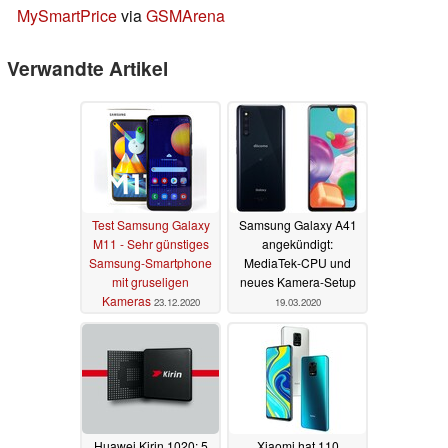
MySmartPrice
via
GSMArena
Verwandte Artikel
Test Samsung Galaxy
Samsung Galaxy A41
M11 - Sehr günstiges
angekündigt:
Samsung-Smartphone
MediaTek-CPU und
mit gruseligen
neues Kamera-Setup
Kameras
23.12.2020
19.03.2020
Huawei Kirin 1020: 5
Xiaomi hat 110