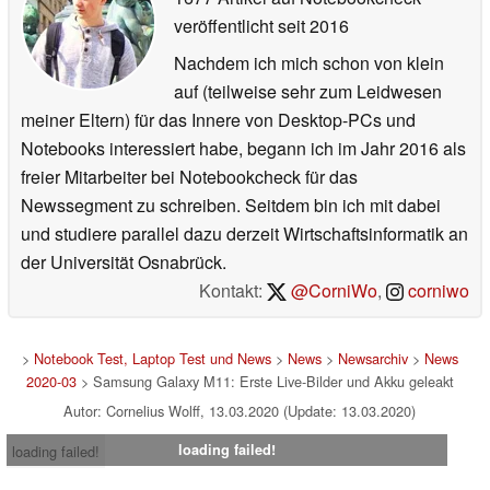
veröffentlicht
seit 2016
Nachdem ich mich schon von klein
auf (teilweise sehr zum Leidwesen
meiner Eltern) für das Innere von Desktop-PCs und
Notebooks interessiert habe, begann ich im Jahr 2016 als
freier Mitarbeiter bei Notebookcheck für das
Newssegment zu schreiben. Seitdem bin ich mit dabei
und studiere parallel dazu derzeit Wirtschaftsinformatik an
der Universität Osnabrück.
Kontakt:
@CorniWo
,
corniwo
>
Notebook Test, Laptop Test und News
>
News
>
Newsarchiv
>
News
2020-03
> Samsung Galaxy M11: Erste Live-Bilder und Akku geleakt
Autor: Cornelius Wolff, 13.03.2020 (Update: 13.03.2020)
loading failed!
loading failed!