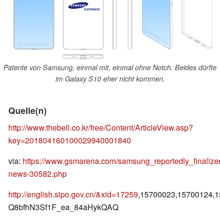
Patente von Samsung, einmal mit, einmal ohne Notch. Beides dürfte
im Galaxy S10 eher nicht kommen.
Quelle(n)
http://www.thebell.co.kr/free/Content/ArticleView.asp?
key=201804160100029940001840
via:
https://www.gsmarena.com/samsung_reportedly_finaliz
news-30582.php
http://english.sipo.gov.cn/&xid=17259
,15700023,15700124,
Q8bfhN3Sf1F_ea_84aHykQAQ