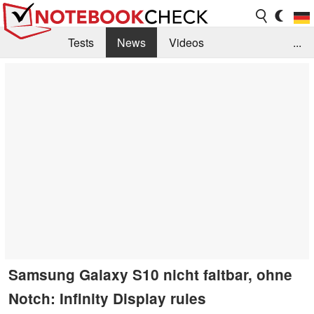
Tests
News
Videos
...
Benchmarks & Tech
Externe Tests
Kaufberatung
Deals
Suche
Jobs
Forum
Samsung Galaxy S10 nicht faltbar, ohne
Notch: Infinity Display rules