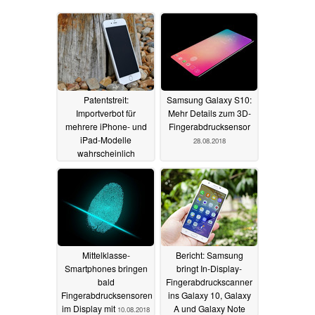
Patentstreit:
Samsung Galaxy S10:
Importverbot für
Mehr Details zum 3D-
mehrere iPhone- und
Fingerabdrucksensor
iPad-Modelle
28.08.2018
wahrscheinlich
12.09.2018
Mittelklasse-
Bericht: Samsung
Smartphones bringen
bringt In-Display-
bald
Fingerabdruckscanner
Fingerabdrucksensoren
ins Galaxy 10, Galaxy
im Display mit
A und Galaxy Note
10.08.2018