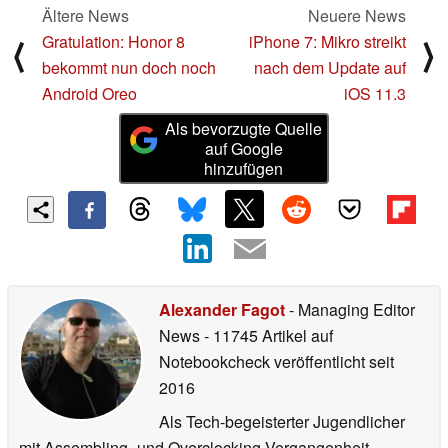
Ältere News
Neuere News
Gratulation: Honor 8
iPhone 7: Mikro streikt
⟨
⟩
bekommt nun doch noch
nach dem Update auf
Android Oreo
iOS 11.3
Als bevorzugte Quelle
auf Google
hinzufügen
Alexander Fagot
- Managing Editor
News
- 11745 Artikel auf
Notebookcheck veröffentlicht
seit
2016
Als Tech-begeisterter Jugendlicher
mit Assembling- und Overclocking-Vergangenheit,