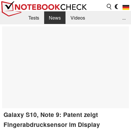
Tests
News
Videos
...
Benchmarks & Tech
Externe Tests
Kaufberatung
Deals
Suche
Jobs
Forum
Galaxy S10, Note 9: Patent zeigt
Fingerabdrucksensor im Display