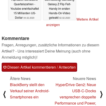
Quartalszahlen -
Galaxy Z Flip Falt-
Youtube erwirtschaftet
Handy im ersten
15 Milliarden US-
Hands-On-Video
Dollar
geleakt
04.02.2020
02.02.2020
Weitere Artikel
anzeigen
Kommentare
Fragen, Anregungen, zusätzliche Informationen zu diesem
Artikel? - Uns interessiert Deine Meinung (auch ohne
Anmeldung möglich)!
Diesen Artikel kommentieren / Antworten
Ältere News
Neuere News
BlackBerry stellt den
HyperDrive Gen2: Neue
Verkauf seiner Android-
USB-C-Docks
⟨
⟩
Smartphones ein
versprechen doppelte
Performance und Power,