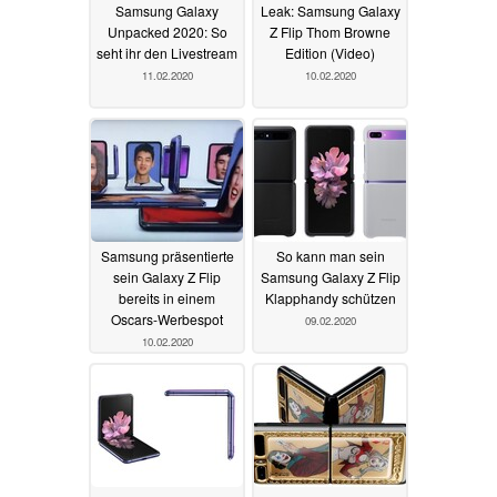
Samsung Galaxy
Leak: Samsung Galaxy
Unpacked 2020: So
Z Flip Thom Browne
seht ihr den Livestream
Edition (Video)
11.02.2020
10.02.2020
Samsung präsentierte
So kann man sein
sein Galaxy Z Flip
Samsung Galaxy Z Flip
bereits in einem
Klapphandy schützen
Oscars-Werbespot
09.02.2020
10.02.2020