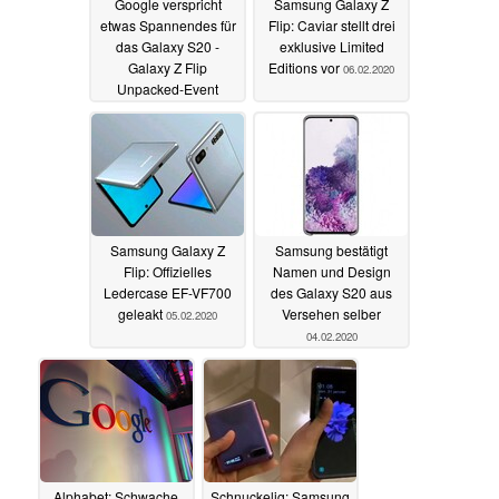
Google verspricht
Samsung Galaxy Z
etwas Spannendes für
Flip: Caviar stellt drei
das Galaxy S20 -
exklusive Limited
Galaxy Z Flip
Editions vor
06.02.2020
Unpacked-Event
07.02.2020
Samsung Galaxy Z
Samsung bestätigt
Flip: Offizielles
Namen und Design
Ledercase EF-VF700
des Galaxy S20 aus
geleakt
Versehen selber
05.02.2020
04.02.2020
Alphabet: Schwache
Schnuckelig: Samsung