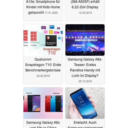
A10e: Smartphone für
(SM-A505F) erhält
Kinder mit Kids Home
6,22-Zoll-Display
gelauncht
17.01.2020
12.02.2019
Qualcomm
Samsung Galaxy A8s-
Snapdragon 710: Erste
Teaser: Erstes
Benchmarkergebnisse
Randlos-Handy mit
Loch im Display?
02.02.2019
25.10.2018
Samsung Galaxy A6s
Erwischt: Auch
und A9s in China
Samsung verlangsamt