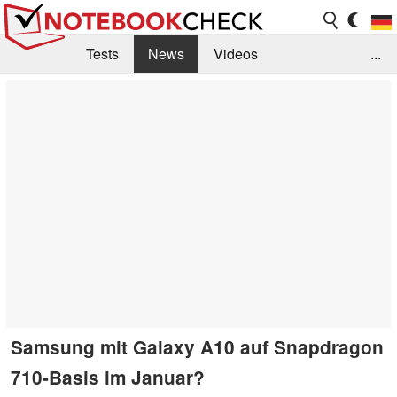
Tests
News
Videos
...
Benchmarks & Tech
Externe Tests
Kaufberatung
Deals
Suche
Jobs
Forum
Samsung mit Galaxy A10 auf Snapdragon
710-Basis im Januar?