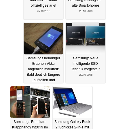
offiziell gestartet
alte Smartphones
25.10.2018
25.10.2018
Samsungs neuartiger
Samsung: Neue
Graphen-Akku
intelligente SSD-
angeblich marktreif:
Technik vorgestellt
Bald deutlich längere
20.10.2018
Laufzeiten und
vollständige Ladung in
12 Minuten?
23.10.2018
Samsungs Premium-
Samsung Galaxy Book
Klapphandy W2019 im
2: Schickes 2-in-1 mit