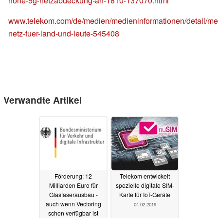
hohe-5g-netzabdeckung-an-1810-137070.html
www.telekom.com/de/medien/medieninformationen/detail/me
netz-fuer-land-und-leute-545408
Verwandte Artikel
Förderung: 12
Telekom entwickelt
Milliarden Euro für
spezielle digitale SIM-
Glasfaserausbau -
Karte für IoT-Geräte
auch wenn Vectoring
04.02.2019
schon verfügbar ist