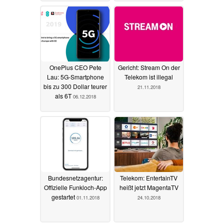
19.02.2019
OnePlus CEO Pete
Gericht: Stream On der
Lau: 5G-Smartphone
Telekom ist illegal
bis zu 300 Dollar teurer
21.11.2018
als 6T
06.12.2018
Bundesnetzagentur:
Telekom: EntertainTV
Offizielle Funkloch-App
heißt jetzt MagentaTV
gestartet
01.11.2018
24.10.2018