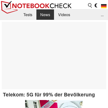
Tests
News
Videos
...
Benchmarks & Tech
Externe Tests
Kaufberatung
Deals
Suche
Jobs
Forum
Telekom: 5G für 99% der Bevölkerung