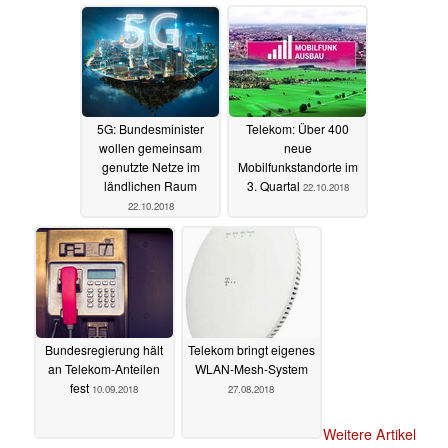
5G: Bundesminister
Telekom: Über 400
wollen gemeinsam
neue
genutzte Netze im
Mobilfunkstandorte im
ländlichen Raum
3. Quartal
22.10.2018
22.10.2018
Bundesregierung hält
Telekom bringt eigenes
an Telekom-Anteilen
WLAN-Mesh-System
fest
10.09.2018
27.08.2018
Weitere Artikel