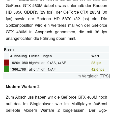
GeForce GTX 460M dabei etwas unterhalb der Radeon
HD 5850 GDDR5 (29 fps), der GeForce GTX 285M (30
fps) sowie der Radeon HD 5870 (32 fps) ein. Die
Spitzenposition wird ein weiteres mal von der GeForce
GTX 480M in Anspruch genommen, die mit 36 fps
unangefochten die Führung übernimmt.
Risen
Auflösung
Einstellungen
Wert
1920x1080
high/all on, 0xAA, 4xAF
28 fps
1366x768
all on/high, 4xAF
42.6 fps
... im Vergleich [FPS]
Modern Warfare 2
Zum Abschluss haben wir die GeForce GTX 460M noch
auf das im Singleplayer wie im Multiplayer äußerst
beliebte Modern Warfare 2 losgelassen. Der Ego-