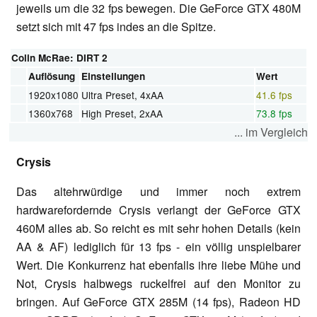
jeweils um die 32 fps bewegen. Die GeForce GTX 480M
setzt sich mit 47 fps indes an die Spitze.
Colin McRae: DIRT 2
Auflösung
Einstellungen
Wert
1920x1080
Ultra Preset, 4xAA
41.6 fps
1360x768
High Preset, 2xAA
73.8 fps
... im Vergleich
Crysis
Das altehrwürdige und immer noch extrem
hardwarefordernde Crysis verlangt der GeForce GTX
460M alles ab. So reicht es mit sehr hohen Details (kein
AA & AF) lediglich für 13 fps - ein völlig unspielbarer
Wert. Die Konkurrenz hat ebenfalls ihre liebe Mühe und
Not, Crysis halbwegs ruckelfrei auf den Monitor zu
bringen. Auf GeForce GTX 285M (14 fps), Radeon HD