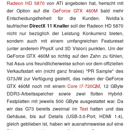
Radeon HD 5870
von ATI angeboten hat, herrscht mit
der Option auf die
GeForce GTX 460M
bald mehr
Entscheidungsfreiheit für die Kunden. Nvidia´s
taufrischer
DirectX 11 Knaller
soll der Radeon HD 5870
nicht nur bezüglich der Leistung Konkurrenz bieten,
sondern auch mit einem umfangreichen Featureset
(unter anderem PhysX und 3D Vision) punkten. Um der
GeForce GTX 460M so richtig auf den Zahn zu fühlen,
hat Asus uns freundlicherweise schon vor dem offiziellen
Verkaufsstart ein (nicht ganz finales) "PR Sample" des
G73JW zur Verfügung gestellt, das neben der GeForce
GTX 460M noch mit einem
Core i7-720QM
, 12 GByte
DDR3-Arbeitsspeicher sowie zwei flotten Hybrid-
Festplatten mit jeweils 500 GByte ausgestattet war. Da
wir das G73 bereits zweimal im
Test
hatten und das
Gehäuse, bis auf Details (USB-3.0-Port, HDMI 1.4),
gleich geblieben ist, haben wir ausnahmsweise auf eine