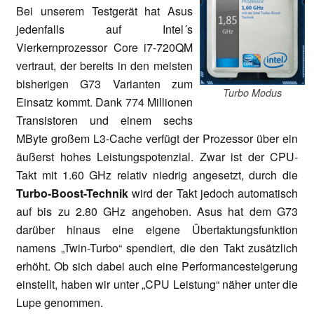
Bei unserem Testgerät hat Asus
jedenfalls auf Intel´s
Vierkernprozessor Core i7-720QM
vertraut, der bereits in den meisten
bisherigen G73 Varianten zum
Turbo Modus
Einsatz kommt. Dank 774 Millionen
Transistoren und einem sechs
MByte großem L3-Cache verfügt der Prozessor über ein
äußerst hohes Leistungspotenzial. Zwar ist der CPU-
Takt mit 1.60 GHz relativ niedrig angesetzt, durch die
Turbo-Boost-Technik
wird der Takt jedoch automatisch
auf bis zu 2.80 GHz angehoben. Asus hat dem G73
darüber hinaus eine eigene Übertaktungsfunktion
namens „Twin-Turbo“ spendiert, die den Takt zusätzlich
erhöht. Ob sich dabei auch eine Performancesteigerung
einstellt, haben wir unter „CPU Leistung“ näher unter die
Lupe genommen.