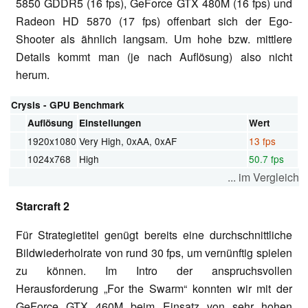
5850 GDDR5 (16 fps), GeForce GTX 480M (16 fps) und
Radeon HD 5870 (17 fps) offenbart sich der Ego-
Shooter als ähnlich langsam. Um hohe bzw. mittlere
Details kommt man (je nach Auflösung) also nicht
herum.
Crysis - GPU Benchmark
Auflösung
Einstellungen
Wert
1920x1080
Very High, 0xAA, 0xAF
13 fps
1024x768
High
50.7 fps
... im Vergleich
Starcraft 2
Für Strategietitel genügt bereits eine durchschnittliche
Bildwiederholrate von rund 30 fps, um vernünftig spielen
zu können. Im Intro der anspruchsvollen
Herausforderung „For the Swarm“ konnten wir mit der
GeForce GTX 460M beim Einsatz von sehr hohen