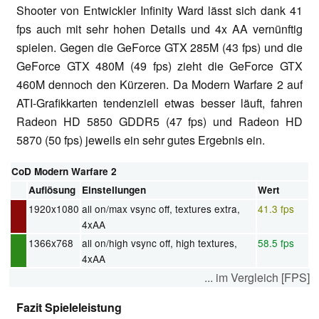
Shooter von Entwickler Infinity Ward lässt sich dank 41
fps auch mit sehr hohen Details und 4x AA vernünftig
spielen. Gegen die GeForce GTX 285M (43 fps) und die
GeForce GTX 480M (49 fps) zieht die GeForce GTX
460M dennoch den Kürzeren. Da Modern Warfare 2 auf
ATI-Grafikkarten tendenziell etwas besser läuft, fahren
Radeon HD 5850 GDDR5 (47 fps) und Radeon HD
5870 (50 fps) jeweils ein sehr gutes Ergebnis ein.
CoD Modern Warfare 2
Auflösung
Einstellungen
Wert
1920x1080
all on/max vsync off, textures extra,
41.3 fps
4xAA
1366x768
all on/high vsync off, high textures,
58.5 fps
4xAA
... im Vergleich [FPS]
Fazit Spieleleistung