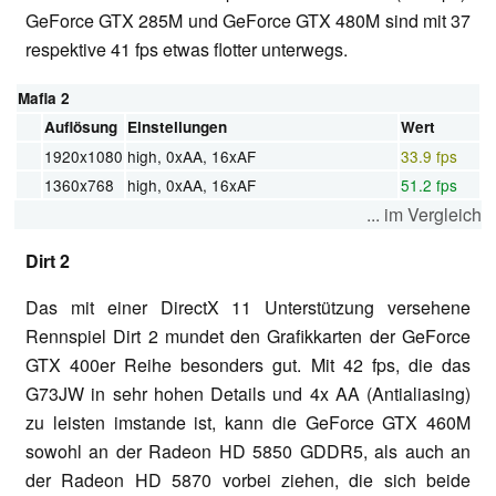
GeForce GTX 285M und GeForce GTX 480M sind mit 37
respektive 41 fps etwas flotter unterwegs.
Mafia 2
Auflösung
Einstellungen
Wert
1920x1080
high, 0xAA, 16xAF
33.9 fps
1360x768
high, 0xAA, 16xAF
51.2 fps
... im Vergleich
Dirt 2
Das mit einer DirectX 11 Unterstützung versehene
Rennspiel Dirt 2 mundet den Grafikkarten der GeForce
GTX 400er Reihe besonders gut. Mit 42 fps, die das
G73JW in sehr hohen Details und 4x AA (Antialiasing)
zu leisten imstande ist, kann die GeForce GTX 460M
sowohl an der Radeon HD 5850 GDDR5, als auch an
der Radeon HD 5870 vorbei ziehen, die sich beide