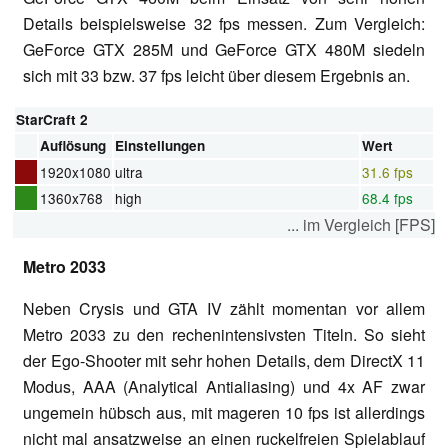
Details beispielsweise 32 fps messen. Zum Vergleich:
GeForce GTX 285M und GeForce GTX 480M siedeln
sich mit 33 bzw. 37 fps leicht über diesem Ergebnis an.
StarCraft 2
Auflösung
Einstellungen
Wert
1920x1080
ultra
31.6 fps
1360x768
high
68.4 fps
... im Vergleich [FPS]
Metro 2033
Neben Crysis und GTA IV zählt momentan vor allem
Metro 2033 zu den rechenintensivsten Titeln. So sieht
der Ego-Shooter mit sehr hohen Details, dem DirectX 11
Modus, AAA (Analytical Antialiasing) und 4x AF zwar
ungemein hübsch aus, mit mageren 10 fps ist allerdings
nicht mal ansatzweise an einen ruckelfreien Spielablauf