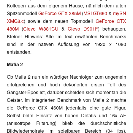
Kollegen aus dem eigenem Hause, nämlich dem alten
Spitzenmodell
GeForce GTX 285M
(
MSI GT660
&
mySN
XMG8.c
) sowie dem neuen Topmodell
GeForce GTX
480M
(
Clevo W881CU
&
Clevo D901F
) behaupten.
Kleiner Hinweis: Alle im Text erwähnten Benchmarks
sind in der nativen Auflösung von 1920 x 1080
entstanden.
Mafia 2
Ob Mafia 2 nun ein würdiger Nachfolger zum ungemein
erfolgreichen und hoch dekorierten ersten Teil des
Gangster-Epos ist, darüber scheiden sich momentan die
Geister. Im integrierten Benchmark von Mafia 2 machte
die GeForce GTX 460M jedenfalls eine gute Figur.
Selbst beim Einsatz von hohen Details und 16x AF
(anisotrope Filterung) blieb die durchschnittliche
Bildwiederholrate im spielbaren Bereich (34 fps).