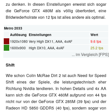
zu denken. In diesen Einstellungen erweist sich sogar
die GeForce GTX 480M als völlig überfordert, eine
Bildwiederholrate von 12 fps ist alles andere als optimal.
Metro 2033
Auflösung
Einstellungen
Wert
1920x1080
Very High DX11, AAA, 4xAF
9.6 fps
1600x900
High DX10, AAA, 4xAF
25.2 fps
... im Vergleich [FPS]
Shift
Wie schon Colin McRae Dirt 2 ist auch Need for Speed
Shift eines der Spiele, die leistungstechnisch eher
Richtung Nvidia tendieren. In hohen Details und 4x AA
kann sich die GeForce GTX 460M aufgrund von 44 fps
nicht nur von der GeForce GTX 285M (39 fps) und der
Radeon HD 5850 GDDR5 (40 fps), sondern sogar von