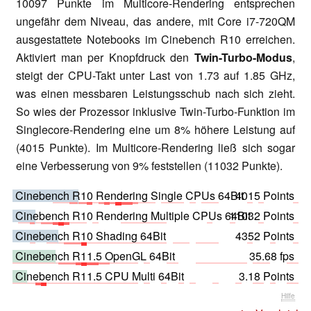
10097 Punkte im Multicore-Rendering entsprechen
ungefähr dem Niveau, das andere, mit Core i7-720QM
ausgestattete Notebooks im Cinebench R10 erreichen.
Aktiviert man per Knopfdruck den
Twin-Turbo-Modus
,
steigt der CPU-Takt unter Last von 1.73 auf 1.85 GHz,
was einen messbaren Leistungsschub nach sich zieht.
So wies der Prozessor inklusive Twin-Turbo-Funktion im
Singlecore-Rendering eine um 8% höhere Leistung auf
(4015 Punkte). Im Multicore-Rendering ließ sich sogar
eine Verbesserung von 9% feststellen (11032 Punkte).
Cinebench R10 Rendering Single CPUs 64Bit
4015 Points
Cinebench R10 Rendering Multiple CPUs 64Bit
11032 Points
Cinebench R10 Shading 64Bit
4352 Points
Cinebench R11.5 OpenGL 64Bit
35.68 fps
Cinebench R11.5 CPU Multi 64Bit
3.18 Points
Hilfe