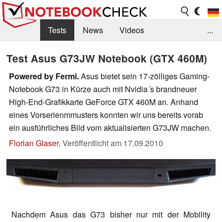
Tests
News
Videos
...
Benchmarks & Tech
Externe Tests
Test Asus G73JW Notebook (GTX 460M)
Kaufberatung
Deals
Suche
Jobs
Powered by Fermi.
Asus bietet sein 17-zölliges Gaming-
Notebook G73 in Kürze auch mit Nvidia´s brandneuer
Forum
High-End-Grafikkarte GeForce GTX 460M an. Anhand
eines Vorserienmmusters konnten wir uns bereits vorab
ein ausführliches Bild vom aktualisierten G73JW machen.
Florian Glaser
,
Veröffentlicht am
17.09.2010
Nachdem Asus das G73 bisher nur mit der Mobility