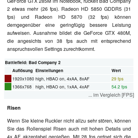
GeForce GTX 285M im Notebook, ruckelt Bad Company
2 etwas mehr (26 fps). Radeon HD 5850 GDDR5 (31
fps) und Radeon HD 5870 (32 fps) können
demgegenüber eine geringfügig bessere Leistung
aufweisen. Ausnahme bildet die GeForce GTX 480M,
die angesichts von 38 fps auch mit entsprechend
anspruchsvollen Settings zurechtkommt.
Battlefield: Bad Company 2
Auflösung
Einstellungen
Wert
1920x1080
high, HBAO on, 4xAA, 8xAF
29 fps
1366x768
high, HBAO on, 1xAA, 4xAF
54.2 fps
... im Vergleich [FPS]
Risen
Wenn Sie kleine Ruckler nicht allzu sehr stören, können
Sie das Rollenspiel Risen auch mit hohen Details und
4x AF akzeptabel genießen. Mit 28 fps ordnet sich die