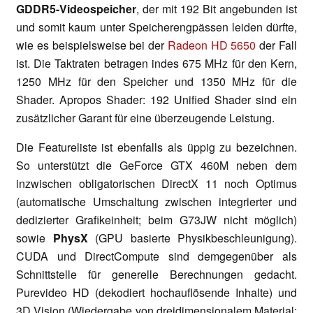
GDDR5-Videospeicher
, der mit 192 Bit angebunden ist
und somit kaum unter Speicherengpässen leiden dürfte,
wie es beispielsweise bei der
Radeon HD 5650
der Fall
ist. Die Taktraten betragen indes 675 MHz für den Kern,
1250 MHz für den Speicher und 1350 MHz für die
Shader. Apropos Shader: 192 Unified Shader sind ein
zusätzlicher Garant für eine überzeugende Leistung.
Die Featureliste ist ebenfalls als üppig zu bezeichnen.
So unterstützt die GeForce GTX 460M neben dem
inzwischen obligatorischen DirectX 11 noch Optimus
(automatische Umschaltung zwischen integrierter und
dedizierter Grafikeinheit; beim G73JW nicht möglich)
sowie
PhysX
(GPU basierte Physikbeschleunigung).
CUDA und DirectCompute sind demgegenüber als
Schnittstelle für generelle Berechnungen gedacht.
Purevideo HD (dekodiert hochauflösende Inhalte) und
3D Vision (Wiedergabe von dreidimensionalem Material;