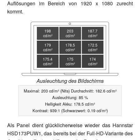
Auflösungen im Bereich von 1920 x 1080 zurecht
kommt.
198
203
187.7
cd/m²
cd/m²
cd/m²
179
178.5
172.5
cd/m²
cd/m²
cd/m²
175.4
175
174
cd/m²
cd/m²
cd/m²
Ausleuchtung des Bildschirms
Maximal: 203 cd/m² (Nits) Durchschnitt: 182.6 cd/m²
Ausleuchtung: 85 %
Helligkeit Akku: 178.5 cd/m²
Kontrast: 939:1 (Schwarzwert: 0.19 cd/m²)
Als Panel dient glücklicherweise wieder das Hannstar
HSD173PUW1, das bereits bei der Full-HD-Variante des