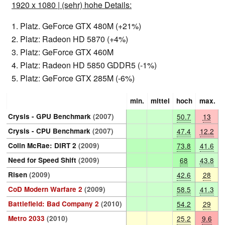
1920 x 1080 | (sehr) hohe Details:
1. Platz. GeForce GTX 480M (+21%)
2. Platz: Radeon HD 5870 (+4%)
3. Platz: GeForce GTX 460M
4. Platz: Radeon HD 5850 GDDR5 (-1%)
5. Platz: GeForce GTX 285M (-6%)
min.
mittel
hoch
max.
Crysis - GPU Benchmark
(2007)
50.7
13
Crysis - CPU Benchmark
(2007)
47.4
12.2
Colin McRae: DIRT 2
(2009)
73.8
41.6
Need for Speed Shift
(2009)
68
43.8
Risen
(2009)
42.6
28
CoD Modern Warfare 2
(2009)
58.5
41.3
Battlefield: Bad Company 2
(2010)
54.2
29
Metro 2033
(2010)
25.2
9.6