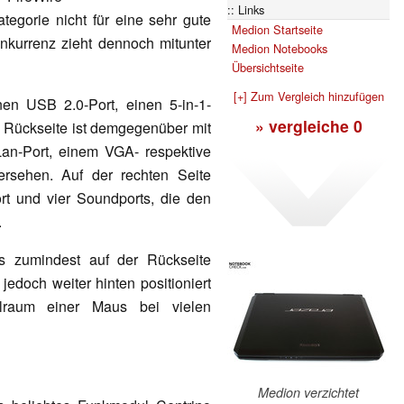
Links
ategorie nicht für eine sehr gute
Medion Startseite
nkurrenz zieht dennoch mitunter
Medion Notebooks
Übersichtseite
[+] Zum Vergleich hinzufügen
nen USB 2.0-Port, einen 5-in-1-
» vergleiche
0
e Rückseite ist demgegenüber mit
an-Port, einem VGA- respektive
sehen. Auf der rechten Seite
ort und vier Soundports, die den
.
ns zumindest auf der Rückseite
jedoch weiter hinten positioniert
lraum einer Maus bei vielen
Medion verzichtet