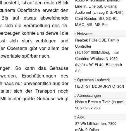
besteht, ist auf den ersten Blick
Line in, Line out, 6-Kanal
ukturierte Oberfläche erweckt den
Audio out (anlaog & S/PDIF),
. Bis auf etwas abweichende
Card Reader: SD, SDHC,
MMC, MS, MS Pro
 sich die Verarbeitung des 15-
überzeugen konnte uns derweil die
Netzwerk
Realtek PCIe GBE Family
ässt sich stark verbiegen und
Controller
der Oberseite gibt vor allem der
(10/100/1000MBit/s), Intel
Powertaste spürbar nach.
Centrino Wireless-N 1030
(b/g/n = Wi-Fi 4/), Bluetooth
lungen. So kann das Gehäuse
3.0
werden. Erschütterungen des
Optisches Laufwerk
hinaus nur unwesentlich aus der
HL-DT-ST BDDVDRW CT30N
altet sich der Transport noch
Abmessungen
Millimeter große Gehäuse wiegt
Höhe x Breite x Tiefe (in mm):
56 x 395 x 268
Akku
87 Wh Lithium-Ion, 7800
mAh, 9 Zellen