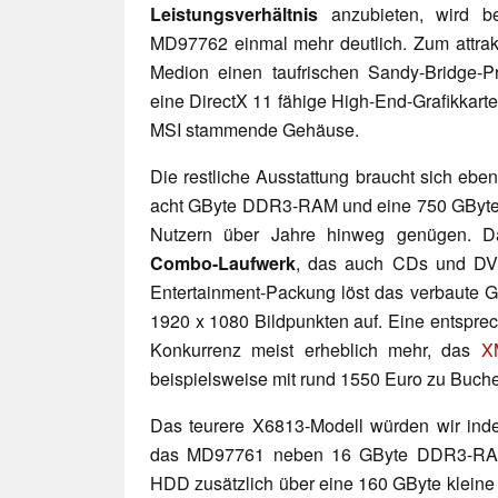
Leistungsverhältnis
anzubieten, wird be
MD97762 einmal mehr deutlich. Zum attrak
Medion einen taufrischen Sandy-Bridge-P
eine DirectX 11 fähige High-End-Grafikkarte
MSI stammende Gehäuse.
Die restliche Ausstattung braucht sich eben
acht GByte DDR3-RAM und eine 750 GByte
Nutzern über Jahre hinweg genügen. Da
Combo-Laufwerk
, das auch CDs und DVD
Entertainment-Packung löst das verbaute G
1920 x 1080 Bildpunkten auf. Eine entsprec
Konkurrenz meist erheblich mehr, das
X
beispielsweise mit rund 1550 Euro zu Buch
Das teurere X6813-Modell würden wir inde
das MD97761 neben 16 GByte DDR3-RAM
HDD zusätzlich über eine 160 GByte kleine