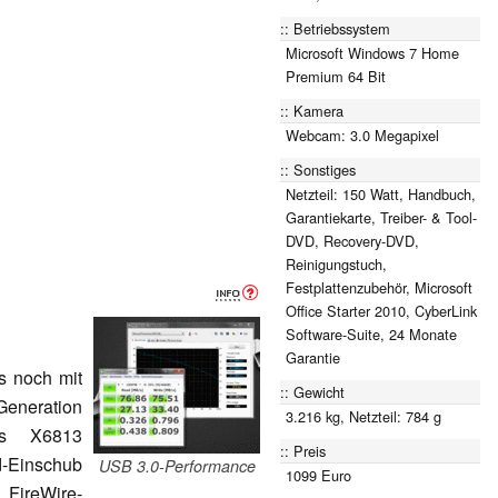
Betriebssystem
Microsoft Windows 7 Home
Premium 64 Bit
Kamera
Webcam: 3.0 Megapixel
Sonstiges
Netzteil: 150 Watt, Handbuch,
Garantiekarte, Treiber- & Tool-
DVD, Recovery-DVD,
Reinigungstuch,
Festplattenzubehör, Microsoft
Office Starter 2010, CyberLink
Software-Suite, 24 Monate
Garantie
s noch mit
Gewicht
Generation
3.216 kg, Netzteil: 784 g
as X6813
Preis
d-Einschub
USB 3.0-Performance
1099 Euro
 FireWire-