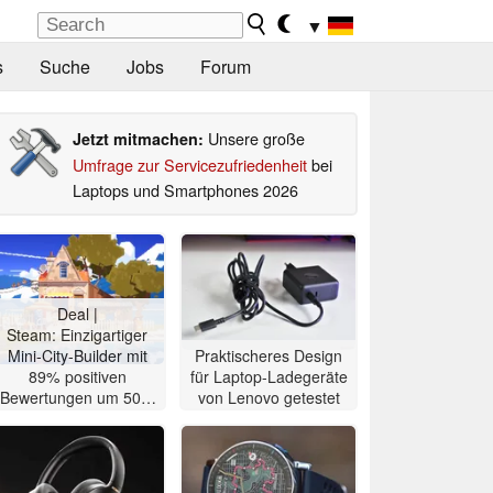
▼
s
Suche
Jobs
Forum
Unsere große
Jetzt mitmachen:
Umfrage zur Servicezufriedenheit
bei
Laptops und Smartphones 2026
Deal |
Steam: Einzigartiger
Mini-City-Builder mit
Praktischeres Design
89% positiven
für Laptop-Ladegeräte
Bewertungen um 50%
von Lenovo getestet
reduziert für 2,49 Euro