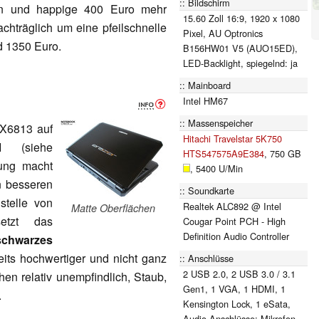
Bildschirm
ten und happige 400 Euro mehr
15.60 Zoll 16:9, 1920 x 1080
hträglich um eine pfeilschnelle
Pixel, AU Optronics
d 1350 Euro.
B156HW01 V5 (AUO15ED),
LED-Backlight, spiegelnd: ja
Mainboard
Intel HM67
Massenspeicher
 X6813 auf
Hitachi Travelstar 5K750
 (siehe
HTS547575A9E384
, 750 GB
tung macht
, 5400 U/Min
n besseren
Soundkarte
stelle von
Realtek ALC892 @ Intel
Matte Oberflächen
setzt das
Cougar Point PCH - High
Definition Audio Controller
schwarzes
its hochwertiger und nicht ganz
Anschlüsse
2 USB 2.0, 2 USB 3.0 / 3.1
hen relativ unempfindlich, Staub,
Gen1, 1 VGA, 1 HDMI, 1
.
Kensington Lock, 1 eSata,
Audio Anschlüsse: Mikrofon,