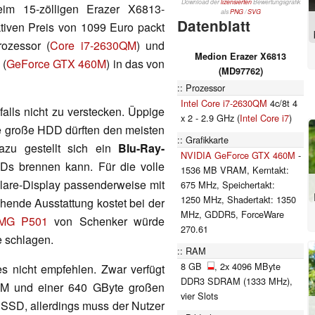
Download der
lizensierten
Bewertungsgrafik
im 15-zölligen Erazer X6813-
als
PNG
/
SVG
Datenblatt
tiven Preis von 1099 Euro packt
rozessor (
Core i7-2630QM
) und
Medion Erazer X6813
 (
GeForce GTX 460M
) in das von
(MD97762)
Prozessor
Intel Core i7-2630QM
4c/8t 4
falls nicht zu verstecken. Üppige
x 2 - 2.9 GHz (
Intel Core i7
)
 große HDD dürften den meisten
Grafikkarte
zu gestellt sich ein
Blu-Ray-
NVIDIA GeForce GTX 460M
-
s brennen kann. Für die volle
1536 MB VRAM, Kerntakt:
lare-Display passenderweise mit
675 MHz, Speichertakt:
1250 MHz, Shadertakt: 1350
hende Ausstattung kostet bei der
MHz, GDDR5, ForceWare
MG P501
von Schenker würde
270.61
e schlagen.
RAM
8 GB
, 2x 4096 MByte
s nicht empfehlen. Zwar verfügt
DDR3 SDRAM (1333 MHz),
 und einer 640 GByte großen
vier Slots
 SSD, allerdings muss der Nutzer