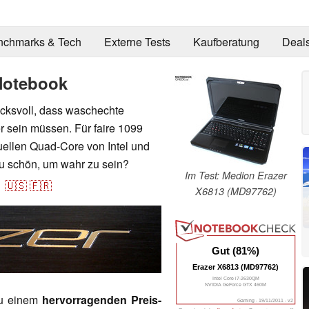
nchmarks & Tech
Externe Tests
Kaufberatung
Deal
Notebook
cksvoll, dass waschechte
 sein müssen. Für faire 1099
ellen Quad-Core von Intel und
u schön, um wahr zu sein?
Im Test: Medion Erazer
1
🇺🇸
🇫🇷
X6813 (MD97762)
Gut (81%)
Erazer X6813 (MD97762)
Intel Core i7-2630QM
NVIDIA GeForce GTX 460M
zu einem
hervorragenden Preis-
Gaming - 19/11/2011 - v2