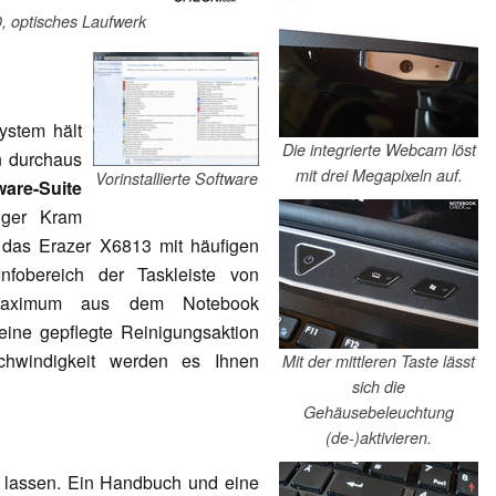
, optisches Laufwerk
stem hält
Die integrierte Webcam löst
n durchaus
mit drei Megapixeln auf.
Vorinstallierte Software
ware-Suite
iger Kram
 das Erazer X6813 mit häufigen
nfobereich der Taskleiste von
Maximum aus dem Notebook
eine gepflegte Reinigungsaktion
schwindigkeit werden es Ihnen
Mit der mittleren Taste lässt
sich die
Gehäusebeleuchtung
(de-)aktivieren.
n lassen. Ein Handbuch und eine