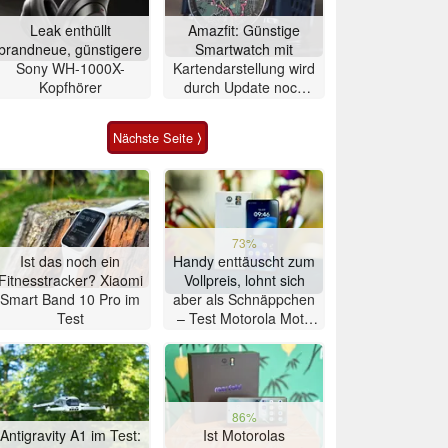
Leak enthüllt
Amazfit: Günstige
brandneue, günstigere
Smartwatch mit
Sony WH-1000X-
Kartendarstellung wird
Kopfhörer
durch Update noch
besser
Nächste Seite ⟩
73%
Ist das noch ein
Handy enttäuscht zum
Fitnesstracker? Xiaomi
Vollpreis, lohnt sich
Smart Band 10 Pro im
aber als Schnäppchen
Test
– Test Motorola Moto
G47 Smartphone
86%
Antigravity A1 im Test:
Ist Motorolas