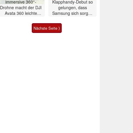
immersive 360°-
Klapphandy-Debut so
Drohne macht der DJI
gelungen, dass
Avata 360 leichte
Samsung sich sorgen
Konkurrenz
muss? – Razr Fold
Smartphone im Test
Nächste Seite ⟩