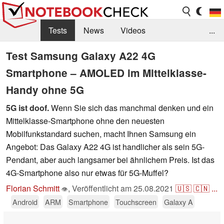
Tests
News
Videos
...
Benchmarks & Tech
Externe Tests
Test Samsung Galaxy A22 4G
Smartphone – AMOLED im Mittelklasse-
Kaufberatung
Deals
Suche
Jobs
Handy ohne 5G
Forum
5G ist doof.
Wenn Sie sich das manchmal denken und ein
Mittelklasse-Smartphone ohne den neuesten
Mobilfunkstandard suchen, macht Ihnen Samsung ein
Angebot: Das Galaxy A22 4G ist handlicher als sein 5G-
Pendant, aber auch langsamer bei ähnlichem Preis. Ist das
4G-Smartphone also nur etwas für 5G-Muffel?
Florian Schmitt
,
Veröffentlicht am
25.08.2021
🇺🇸
🇨🇳
...
👁
Android
ARM
Smartphone
Touchscreen
Galaxy A