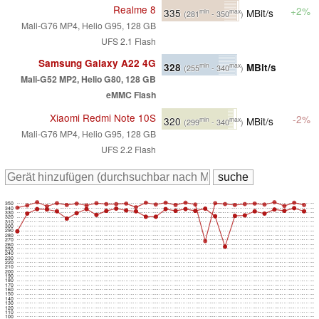
Realme 8
+2%
335
MBit/s
min
max
(281
- 350
)
Mali-G76 MP4, Helio G95, 128 GB
UFS 2.1 Flash
Samsung Galaxy A22 4G
328
MBit/s
min
max
(255
- 340
)
Mali-G52 MP2, Helio G80, 128 GB
eMMC Flash
Xiaomi Redmi Note 10S
-2%
320
MBit/s
min
max
(299
- 340
)
Mali-G76 MP4, Helio G95, 128 GB
UFS 2.2 Flash
350
340
330
320
310
300
290
280
270
260
250
240
230
220
210
200
190
180
170
160
150
140
130
120
110
100