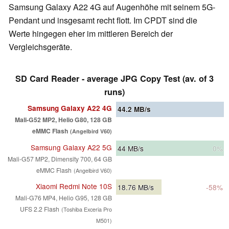
Samsung Galaxy A22 4G auf Augenhöhe mit seinem 5G-
Pendant und insgesamt recht flott. Im CPDT sind die
Werte hingegen eher im mittleren Bereich der
Vergleichsgeräte.
SD Card Reader - average JPG Copy Test (av. of 3
runs)
Samsung Galaxy A22 4G
44.2
MB/s
Mali-G52 MP2, Helio G80, 128 GB
eMMC Flash
(Angelbird V60)
Samsung Galaxy A22 5G
44
MB/s
0%
Mali-G57 MP2, Dimensity 700, 64 GB
eMMC Flash
(Angelbird V60)
Xiaomi Redmi Note 10S
18.76
MB/s
-58%
Mali-G76 MP4, Helio G95, 128 GB
UFS 2.2 Flash
(Toshiba Exceria Pro
M501)