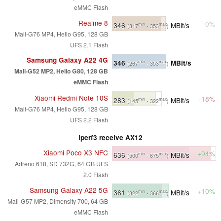
eMMC Flash
Realme 8
0%
346
MBit/s
min
max
(317
- 353
)
Mali-G76 MP4, Helio G95, 128 GB
UFS 2.1 Flash
Samsung Galaxy A22 4G
346
MBit/s
min
max
(267
- 353
)
Mali-G52 MP2, Helio G80, 128 GB
eMMC Flash
Xiaomi Redmi Note 10S
-18%
283
MBit/s
min
max
(145
- 322
)
Mali-G76 MP4, Helio G95, 128 GB
UFS 2.2 Flash
iperf3 receive AX12
Xiaomi Poco X3 NFC
+94%
636
MBit/s
min
max
(500
- 675
)
Adreno 618, SD 732G, 64 GB UFS
2.0 Flash
Samsung Galaxy A22 5G
+10%
361
MBit/s
min
max
(322
- 366
)
Mali-G57 MP2, Dimensity 700, 64 GB
eMMC Flash