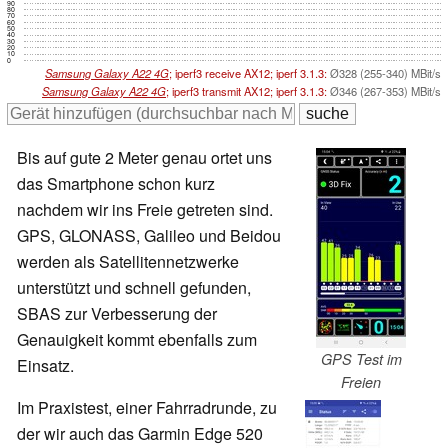
90
80
70
60
50
40
30
20
10
0
Samsung Galaxy A22 4G
; iperf3 receive AX12; iperf 3.1.3:
Ø328 (255-340) MBit/s
Samsung Galaxy A22 4G
; iperf3 transmit AX12; iperf 3.1.3:
Ø346 (267-353) MBit/s
Bis auf gute 2 Meter genau ortet uns
das Smartphone schon kurz
nachdem wir ins Freie getreten sind.
GPS, GLONASS, Galileo und Beidou
werden als Satellitennetzwerke
unterstützt und schnell gefunden,
SBAS zur Verbesserung der
Genauigkeit kommt ebenfalls zum
GPS Test im
Einsatz.
Freien
Im Praxistest, einer Fahrradrunde, zu
der wir auch das Garmin Edge 520