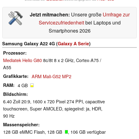
Jetzt mitmachen:
Unsere große
Umfrage zur
Servicezufriedenheit
bei Laptops und
Smartphones 2026
Samsung Galaxy A22 4G (
Galaxy A Serie
)
Prozessor
Mediatek Helio G80
8c/8t 8 x 2 GHz, Cortex-A75 /
A55
Grafikkarte
ARM Mali-G52 MP2
RAM
4 GB
Bildschirm
6.40 Zoll 20:9, 1600 x 720 Pixel 274 PPI, capacitive
touchscreen, Super AMOLED, spiegelnd: ja, HDR,
90 Hz
Massenspeicher
128 GB eMMC Flash, 128 GB
, 106 GB verfügbar