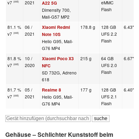
v7
2021
eMMC
(old)
A22 5G
Flash
Dimensity 700,
Mali-G57 MP2
81.1 %
06 /
178.8 g
128 GB
6.43"
Xiaomi Redmi
v7
2021
UFS 2.2
(old)
Note 10S
Flash
Helio G95, Mali-
G76 MP4
81.8 %
10 /
215 g
64 GB
6.67"
Xiaomi Poco X3
v7
2020
UFS 2.0
(old)
NFC
Flash
SD 732G, Adreno
618
81.7 %
05 /
177 g
128 GB
6.40"
Realme 8
v7
2021
UFS 2.1
Helio G95, Mali-
(old)
Flash
G76 MP4
Gehäuse – Schlichter Kunststoff beim