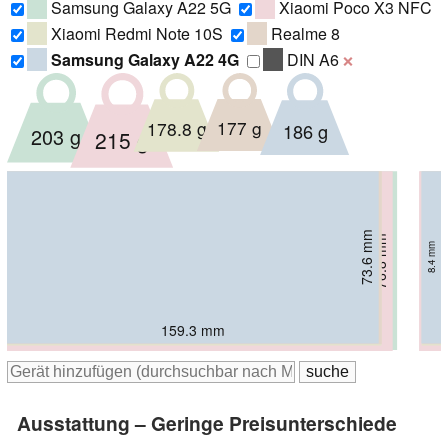
Samsung Galaxy A22 5G
Xiaomi Poco X3 NFC
Xiaomi Redmi Note 10S
Realme 8
Samsung Galaxy A22 4G
DIN A6
❌
177 g
178.8 g
186 g
203 g
215 g
73.6 mm
73.9 mm
74.5 mm
76.4 mm
76.8 mm
8.29 mm
8.4 mm
9.4 mm
8 mm
9 mm
159.3 mm
160.6 mm
160.46 mm
167.2 mm
165.3 mm
Ausstattung – Geringe Preisunterschiede