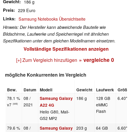
Gewicht
186 g
Preis
229 Euro
Links
Samsung Notebooks Übersichtseite
Hinweis: Der Hersteller kann abweichende Bauteile wie
Bildschirme, Laufwerke und Speicherriegel mit ähnlichen
Spezifikationen unter dem gleichen Modellnamen einsetzen.
Vollständige Spezifikationen anzeigen
» vergleiche
0
[+] Zum Vergleich hinzufügen
mögliche Konkurrenten im Vergleich
Bew.
Datum
Modell
Gewicht
Laufwerk
Größe
78.1 %
08 /
186 g
128 GB
6.40"
Samsung Galaxy
v7
2021
eMMC
(old)
A22 4G
Flash
Helio G80, Mali-
G52 MP2
79.6 %
08 /
203 g
64 GB
6.60"
Samsung Galaxy