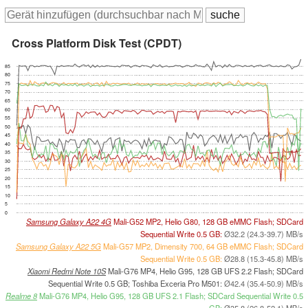
Cross Platform Disk Test (CPDT)
85
80
75
70
65
60
55
50
45
40
35
30
25
20
15
10
5
0
Samsung Galaxy A22 4G
Mali-G52 MP2, Helio G80, 128 GB eMMC Flash; SDCard
Sequential Write 0.5 GB:
Ø32.2 (24.3-39.7) MB/s
Samsung Galaxy A22 5G
Mali-G57 MP2, Dimensity 700, 64 GB eMMC Flash; SDCard
Sequential Write 0.5 GB:
Ø28.8 (15.3-45.8) MB/s
Xiaomi Redmi Note 10S
Mali-G76 MP4, Helio G95, 128 GB UFS 2.2 Flash; SDCard
Sequential Write 0.5 GB; Toshiba Exceria Pro M501:
Ø42.4 (35.4-50.9) MB/s
Realme 8
Mali-G76 MP4, Helio G95, 128 GB UFS 2.1 Flash; SDCard Sequential Write 0.5