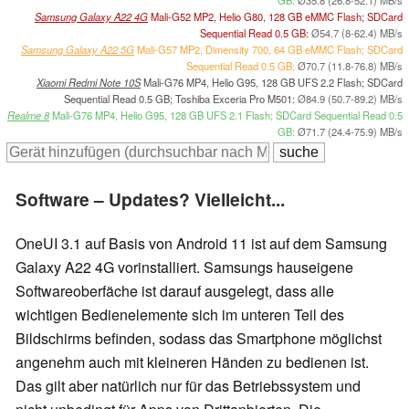
GB:
Ø35.8 (26.8-52.1) MB/s
Samsung Galaxy A22 4G
Mali-G52 MP2, Helio G80, 128 GB eMMC Flash; SDCard
Sequential Read 0.5 GB:
Ø54.7 (8-62.4) MB/s
Samsung Galaxy A22 5G
Mali-G57 MP2, Dimensity 700, 64 GB eMMC Flash; SDCard
Sequential Read 0.5 GB:
Ø70.7 (11.8-76.8) MB/s
Xiaomi Redmi Note 10S
Mali-G76 MP4, Helio G95, 128 GB UFS 2.2 Flash; SDCard
Sequential Read 0.5 GB; Toshiba Exceria Pro M501:
Ø84.9 (50.7-89.2) MB/s
Realme 8
Mali-G76 MP4, Helio G95, 128 GB UFS 2.1 Flash; SDCard Sequential Read 0.5
GB:
Ø71.7 (24.4-75.9) MB/s
Software – Updates? Vielleicht...
OneUI 3.1 auf Basis von Android 11 ist auf dem Samsung
Galaxy A22 4G vorinstalliert. Samsungs hauseigene
Softwareoberfäche ist darauf ausgelegt, dass alle
wichtigen Bedienelemente sich im unteren Teil des
Bildschirms befinden, sodass das Smartphone möglichst
angenehm auch mit kleineren Händen zu bedienen ist.
Das gilt aber natürlich nur für das Betriebssystem und