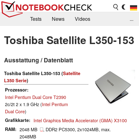
Tests
News
Videos
...
Benchmarks & Tech
Externe Tests
Toshiba Satellite L350-153
Kaufberatung
Deals
Suche
Jobs
Ausstattung / Datenblatt
Forum
Toshiba Satellite L350-153 (
Satellite
L350 Serie
)
Prozessor
Intel Pentium Dual Core T2390
2c/2t 2 x 1.9 GHz (
Intel Pentium
Dual Core
)
Grafikkarte
Intel Graphics Media Accelerator (GMA) X3100
RAM
2048 MB
, DDR2 PC5300, 2x1024MB, max.
2048MB