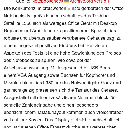
Quelle:
Notebookcheck
Archive.org version
Die Konkurrenz im preiswerten Einsteigerbereich der Office
Notebooks ist groß, dennoch schafft es das Toshiba
Satellite L350 sich als wertiges Office Gerät mit Desktop
Replacement Ambitionen zu positionieren. Speziell das
robuste und überaus sauber verarbeitete Gehäuse trägt zu
einem insgesamt positiven Eindruck bei. Bei vielen
Aspekten des Tests ist eine hohe Gewichtung des Preises
des Notebooks zu spüren, wie etwa bei der
Anschlussausstattung. Mit insgesamt drei USB Ports,
einem VGA Ausgang sowie Buchsen für Kopfhörer und
Mikrofon bietet das L350 nur das Notwendigste. Ganz und
gar nicht geizig präsentiert sich die Tastatur des Gerätes.
Ausgestattet mit einem zusätzlichen Nummernblock für
schnelle Zahleneingabe und einem besonders
übersichtlichem Tastaturlayout kommen auch Vielschreiber
voll auf ihre Kosten. Das Display gibt sich durchschnittlich
und ist für einen Office Einsatz durchaus zu gebrauchen.