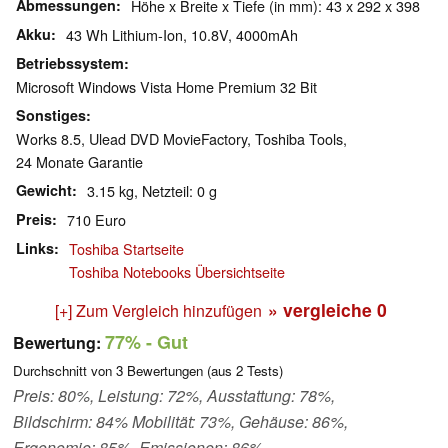
Abmessungen
Höhe x Breite x Tiefe (in mm): 43 x 292 x 398
Akku
43 Wh Lithium-Ion, 10.8V, 4000mAh
Betriebssystem
Microsoft Windows Vista Home Premium 32 Bit
Sonstiges
Works 8.5, Ulead DVD MovieFactory, Toshiba Tools,
24 Monate Garantie
Gewicht
3.15 kg, Netzteil: 0 g
Preis
710 Euro
Links
Toshiba Startseite
Toshiba Notebooks Übersichtseite
» vergleiche
0
[+] Zum Vergleich hinzufügen
77%
- Gut
Bewertung:
Durchschnitt von
3
Bewertungen (aus
2
Tests)
Preis: 80%, Leistung: 72%, Ausstattung: 78%,
Bildschirm: 84% Mobilität: 73%, Gehäuse: 86%,
Ergonomie: 85%, Emissionen: 86%