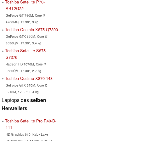
Toshiba Satellite P70-
ABT2G22
GeForce GT 740M, Core i7
4700MQ, 17.30", 3 kg
Toshiba Qosmio X875-Q7390
GeForce GTX 670M, Core i7
3630QM, 17.30", 3.4 kg
Toshiba Satellite S875-
S7376
Radeon HD 7670M, Core i7
3630QM, 17.30", 2.7 kg
Toshiba Qosimo X870-143
GeForce GTX 670M, Core i5
3210M, 17.30", 3.4 kg
Laptops des
selben
Herstellers
Toshiba Satellite Pro R40-D-
111
HD Graphics 610, Kaby Lake
Celeron 3865U, 14.00", 1.75 kg