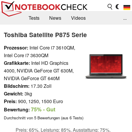
Tests
News
Videos
...
Benchmarks & Tech
Externe Tests
Toshiba Satellite P875 Serie
Kaufberatung
Deals
Suche
Jobs
Prozessor:
Intel Core i7 3610QM,
Intel Core i7 3630QM
Forum
Grafikkarte:
Intel HD Graphics
4000, NVIDIA GeForce GT 630M,
NVIDIA GeForce GT 640M
Bildschirm:
17.30 Zoll
Gewicht:
3kg
Preis:
900, 1250, 1500 Euro
75%
- Gut
Bewertung:
Durchschnitt von
5
Bewertungen (aus
6
Tests)
Preis: 65%, Leistung: 85%, Ausstattung: 75%,