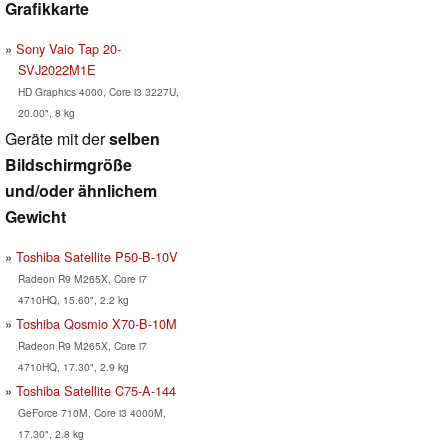
Grafikkarte
Sony Vaio Tap 20-
SVJ2022M1E
HD Graphics 4000, Core i3 3227U,
20.00", 8 kg
Geräte mit der
selben
Bildschirmgröße
und/oder ähnlichem
Gewicht
Toshiba Satellite P50-B-10V
Radeon R9 M265X, Core i7
4710HQ, 15.60", 2.2 kg
Toshiba Qosmio X70-B-10M
Radeon R9 M265X, Core i7
4710HQ, 17.30", 2.9 kg
Toshiba Satellite C75-A-144
GeForce 710M, Core i3 4000M,
17.30", 2.8 kg