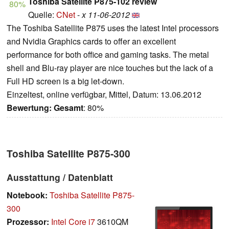
Toshiba Satellite P875-102 review
80%
Quelle:
CNet
-
x 11-06-2012
The Toshiba Satellite P875 uses the latest Intel processors
and Nvidia Graphics cards to offer an excellent
performance for both office and gaming tasks. The metal
shell and Blu-ray player are nice touches but the lack of a
Full HD screen is a big let-down.
Einzeltest, online verfügbar, Mittel, Datum: 13.06.2012
Bewertung:
Gesamt
: 80%
Toshiba Satellite P875-300
Ausstattung / Datenblatt
Notebook:
Toshiba Satellite P875-
300
Prozessor:
Intel Core i7
3610QM