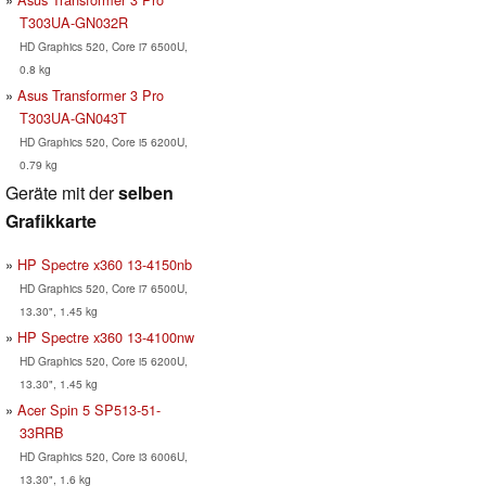
T303UA-GN032R
HD Graphics 520, Core i7 6500U,
0.8 kg
Asus Transformer 3 Pro
T303UA-GN043T
HD Graphics 520, Core i5 6200U,
0.79 kg
Geräte mit der
selben
Grafikkarte
HP Spectre x360 13-4150nb
HD Graphics 520, Core i7 6500U,
13.30", 1.45 kg
HP Spectre x360 13-4100nw
HD Graphics 520, Core i5 6200U,
13.30", 1.45 kg
Acer Spin 5 SP513-51-
33RRB
HD Graphics 520, Core i3 6006U,
13.30", 1.6 kg