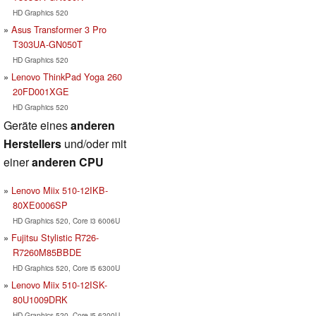
HD Graphics 520
Asus Transformer 3 Pro
T303UA-GN050T
HD Graphics 520
Lenovo ThinkPad Yoga 260
20FD001XGE
HD Graphics 520
Geräte eines
anderen
Herstellers
und/oder mit
einer
anderen CPU
Lenovo Miix 510-12IKB-
80XE0006SP
HD Graphics 520, Core i3 6006U
Fujitsu Stylistic R726-
R7260M85BBDE
HD Graphics 520, Core i5 6300U
Lenovo Miix 510-12ISK-
80U1009DRK
HD Graphics 520, Core i5 6200U