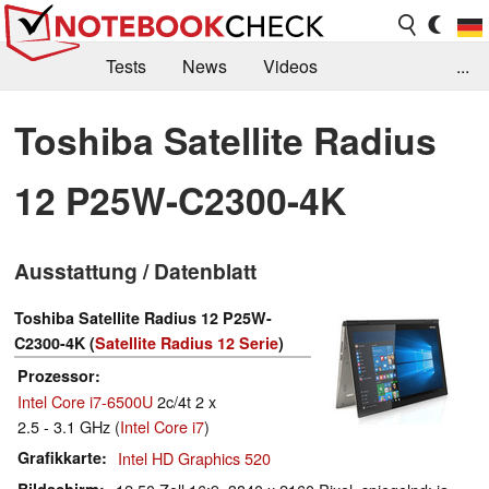
Tests
News
Videos
...
Benchmarks & Tech
Externe Tests
Toshiba Satellite Radius
Kaufberatung
Deals
Suche
Jobs
12 P25W-C2300-4K
Forum
Ausstattung / Datenblatt
Toshiba Satellite Radius 12 P25W-
C2300-4K (
Satellite Radius 12 Serie
)
Prozessor
Intel Core i7-6500U
2c/4t 2 x
2.5 - 3.1 GHz (
Intel Core i7
)
Grafikkarte
Intel HD Graphics 520