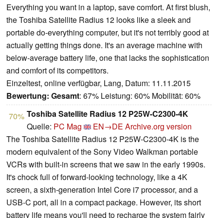
Everything you want in a laptop, save comfort. At first blush,
the Toshiba Satellite Radius 12 looks like a sleek and
portable do-everything computer, but it's not terribly good at
actually getting things done. It's an average machine with
below-average battery life, one that lacks the sophistication
and comfort of its competitors.
Einzeltest, online verfügbar, Lang, Datum: 11.11.2015
Bewertung:
Gesamt
: 67% Leistung: 60% Mobilität: 60%
Toshiba Satellite Radius 12 P25W-C2300-4K
70%
Quelle:
PC Mag
EN→DE
Archive.org version
The Toshiba Satellite Radius 12 P25W-C2300-4K is the
modern equivalent of the Sony Video Walkman portable
VCRs with built-in screens that we saw in the early 1990s.
It's chock full of forward-looking technology, like a 4K
screen, a sixth-generation Intel Core i7 processor, and a
USB-C port, all in a compact package. However, its short
battery life means you'll need to recharge the system fairly