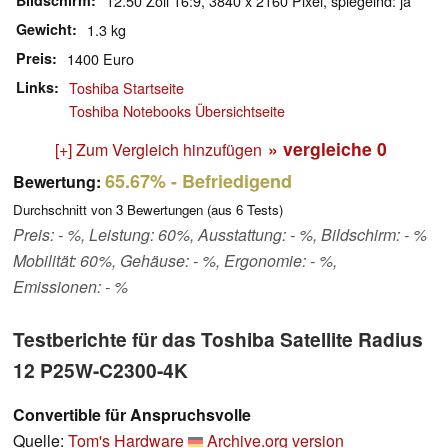
Bildschirm
12.50 Zoll 16:9, 3840 x 2160 Pixel, spiegelnd: ja
Gewicht
1.3 kg
Preis
1400 Euro
Links
Toshiba Startseite
Toshiba Notebooks Übersichtseite
» vergleiche
0
[+] Zum Vergleich hinzufügen
65.67%
- Befriedigend
Bewertung:
Durchschnitt von
3
Bewertungen (aus
6
Tests)
Preis: - %, Leistung: 60%, Ausstattung: - %, Bildschirm: - %
Mobilität: 60%, Gehäuse: - %, Ergonomie: - %,
Emissionen: - %
Testberichte für das Toshiba Satellite Radius
12 P25W-C2300-4K
Convertible für Anspruchsvolle
Quelle:
Tom's Hardware
Archive.org version