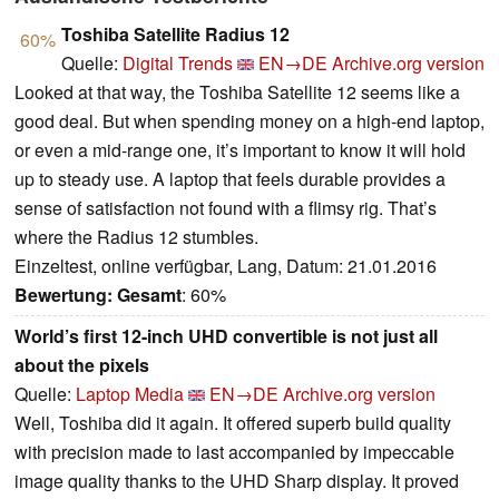
Toshiba Satellite Radius 12
60%
Quelle:
Digital Trends
EN→DE
Archive.org version
Looked at that way, the Toshiba Satellite 12 seems like a
good deal. But when spending money on a high-end laptop,
or even a mid-range one, it’s important to know it will hold
up to steady use. A laptop that feels durable provides a
sense of satisfaction not found with a flimsy rig. That’s
where the Radius 12 stumbles.
Einzeltest, online verfügbar, Lang, Datum: 21.01.2016
Bewertung:
Gesamt
: 60%
World’s first 12-inch UHD convertible is not just all
about the pixels
Quelle:
Laptop Media
EN→DE
Archive.org version
Well, Toshiba did it again. It offered superb build quality
with precision made to last accompanied by impeccable
image quality thanks to the UHD Sharp display. It proved