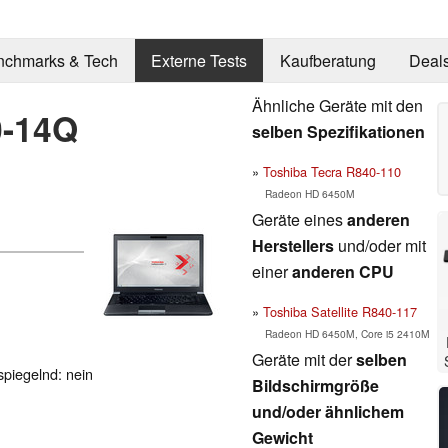
nchmarks & Tech
Externe Tests
Kaufberatung
Deal
Ähnliche Geräte mit den
0-14Q
selben Spezifikationen
Toshiba Tecra R840-110
Radeon HD 6450M
Geräte eines
anderen
Herstellers
und/oder mit
einer
anderen CPU
Toshiba Satellite R840-117
Radeon HD 6450M, Core i5 2410M
Geräte mit der
selben
spiegelnd: nein
Bildschirmgröße
und/oder ähnlichem
Gewicht