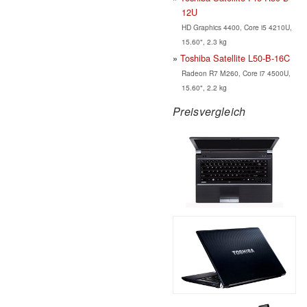
12U
HD Graphics 4400, Core i5 4210U,
15.60", 2.3 kg
Toshiba Satellite L50-B-16C
Radeon R7 M260, Core i7 4500U,
15.60", 2.2 kg
Preisvergleich