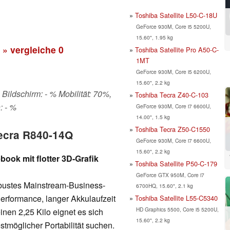
Toshiba Satellite L50-C-18U
GeForce 930M, Core i5 5200U,
15.60", 1.95 kg
» vergleiche
0
Toshiba Satellite Pro A50-C-
1MT
GeForce 930M, Core i5 6200U,
15.60", 2.2 kg
 Bildschirm: - % Mobilität: 70%,
Toshiba Tecra Z40-C-103
: - %
GeForce 930M, Core i7 6600U,
14.00", 1.5 kg
Toshiba Tecra Z50-C1550
Tecra R840-14Q
GeForce 930M, Core i7 6600U,
15.60", 2.2 kg
ook mit flotter 3D-Grafik
Toshiba Satellite P50-C-179
GeForce GTX 950M, Core i7
bustes Mainstream-Business-
6700HQ, 15.60", 2.1 kg
rformance, langer Akkulaufzeit
Toshiba Satellite L55-C5340
HD Graphics 5500, Core i5 5200U,
inen 2,25 Kilo eignet es sich
15.60", 2.2 kg
estmöglicher Portabilität suchen.