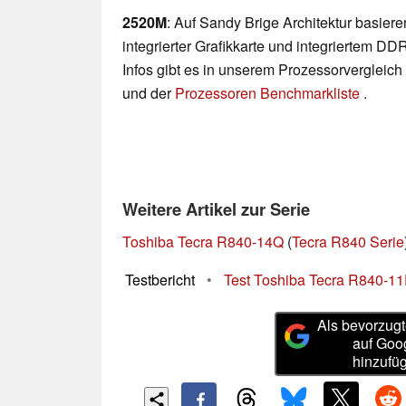
2520M
: Auf Sandy Brige Architektur basier
integrierter Grafikkarte und integriertem DD
Infos gibt es in unserem Prozessorvergleich
und der
Prozessoren Benchmarkliste
.
Weitere Artikel zur Serie
Toshiba Tecra R840-14Q
(
Tecra R840 Serie
Testbericht
•
Test Toshiba Tecra R840-1
Als bevorzugt
auf Goo
hinzufü