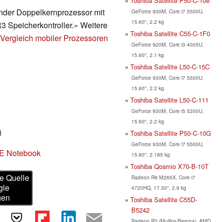
Toshiba Satellite P50-C-10e
ender Doppelkernprozessor mit
GeForce 930M, Core i7 5500U,
15.60", 2.2 kg
R3 Speicherkontroller.» Weitere
Toshiba Satellite C55-C-1F0
Vergleich mobiler Prozessoren
GeForce 920M, Core i3 4005U,
15.60", 2.1 kg
Toshiba Satellite L50-C-15C
GeForce 930M, Core i7 5500U,
15.60", 2.2 kg
Toshiba Satellite L50-C-111
GeForce 930M, Core i5 5200U,
15.60", 2.2 kg
)
Toshiba Satellite P50-C-10G
GeForce 930M, Core i7 5500U,
1E Notebook
15.60", 2.185 kg
Toshiba Qosmio X70-B-10T
e Quelle
Radeon R9 M265X, Core i7
gle
4720HQ, 17.30", 2.9 kg
gen
Toshiba Satellite C55D-
B5242
Radeon R3 (Mullins/Beema), AMD