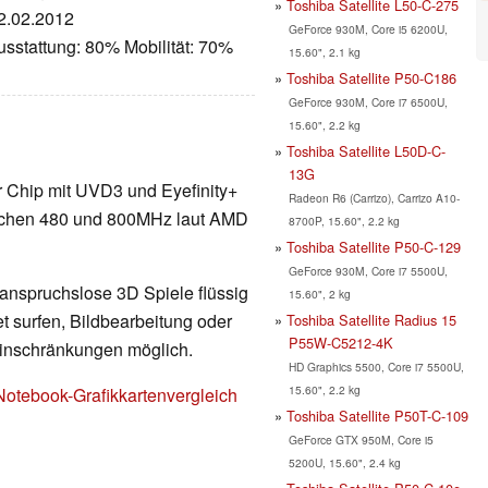
Toshiba Satellite L50-C-275
22.02.2012
GeForce 930M, Core i5 6200U,
sstattung: 80% Mobilität: 70%
15.60", 2.1 kg
Toshiba Satellite P50-C186
GeForce 930M, Core i7 6500U,
15.60", 2.2 kg
Toshiba Satellite L50D-C-
13G
r Chip mit UVD3 und Eyefinity+
Radeon R6 (Carrizo), Carrizo A10-
ischen 480 und 800MHz laut AMD
8700P, 15.60", 2.2 kg
Toshiba Satellite P50-C-129
GeForce 930M, Core i7 5500U,
 anspruchslose 3D Spiele flüssig
15.60", 2 kg
t surfen, Bildbearbeitung oder
Toshiba Satellite Radius 15
P55W-C5212-4K
Einschränkungen möglich.
HD Graphics 5500, Core i7 5500U,
15.60", 2.2 kg
Notebook-Grafikkartenvergleich
Toshiba Satellite P50T-C-109
GeForce GTX 950M, Core i5
5200U, 15.60", 2.4 kg