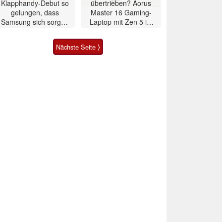
Klapphandy-Debut so
übertrieben? Aorus
gelungen, dass
Master 16 Gaming-
Samsung sich sorgen
Laptop mit Zen 5 im
muss? – Razr Fold
Test
Smartphone im Test
Nächste Seite ⟩