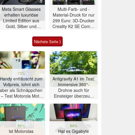
Meta Smart Glasses
Multi-Farb- und -
erhalten luxuriöse
Material-Druck für nur
Limited Edition aus
299 Euro: 3D-Drucker
Gold, Silber und
Creality K2 SE Combo
Alligator-Leder
zum
Schnäppchenpreis
Nächste Seite ⟩
73%
Handy enttäuscht zum
Antigravity A1 im Test:
Vollpreis, lohnt sich
Immersive 360°-
aber als Schnäppchen
Drohne auch für
– Test Motorola Moto
Einsteiger überzeugt
G47 Smartphone
mit Einschränkungen
86%
84%
Ist Motorolas
Hat es Gigabyte