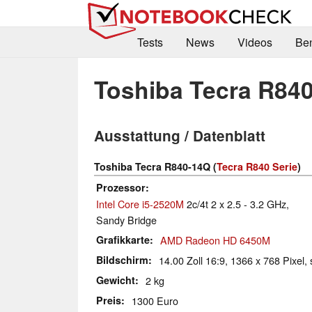
Tests
News
Videos
Be
Toshiba Tecra R84
Ausstattung / Datenblatt
Toshiba Tecra R840-14Q (
Tecra R840 Serie
)
Prozessor
Intel Core i5-2520M
2c/4t 2 x 2.5 - 3.2 GHz,
Sandy Bridge
Grafikkarte
AMD Radeon HD 6450M
Bildschirm
14.00 Zoll 16:9, 1366 x 768 Pixel, 
Gewicht
2 kg
Preis
1300 Euro