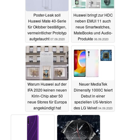
Poster-Leak soll
Huawei bringt zur HDC
Huawei Mate 40-Serie
neben EMUI 11 auch
für Oktober bestätigen,
neue Smartwatches,
vermeintlicher Prototyp
MateBooks und Audio-
aufgetaucht
Produkte
07.09.2020
06.09.2020
Warum Huawei auf der
Neuer MediaTek
IFA 2020 keinen neuen
Dimensity 1000C feiert
Kirin-Chip aber 50
Debut in einer
neue Stores für Europa
speziellen US-Version
angekündigt hat
des LG Velvet
04.09.2020
06.09.2020