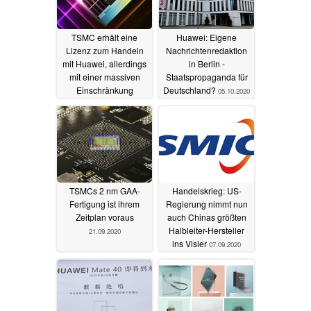
TSMC erhält eine
Huawei: Eigene
Lizenz zum Handeln
Nachrichtenredaktion
mit Huawei, allerdings
in Berlin -
mit einer massiven
Staatspropaganda für
Einschränkung
Deutschland?
05.10.2020
12.10.2020
TSMCs 2 nm GAA-
Handelskrieg: US-
Fertigung ist ihrem
Regierung nimmt nun
Zeitplan voraus
auch Chinas größten
Halbleiter-Hersteller
21.09.2020
ins Visier
07.09.2020