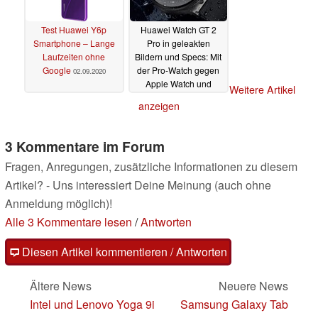
Test Huawei Y6p
Huawei Watch GT 2
Smartphone – Lange
Pro in geleakten
Laufzeiten ohne
Bildern und Specs: Mit
Google
der Pro-Watch gegen
02.09.2020
Apple Watch und
Weitere Artikel
Samsung Galaxy
anzeigen
Watch
29.08.2020
3 Kommentare im Forum
Fragen, Anregungen, zusätzliche Informationen zu diesem
Artikel? - Uns interessiert Deine Meinung (auch ohne
Anmeldung möglich)!
Alle 3 Kommentare lesen
/
Antworten
Diesen Artikel kommentieren / Antworten
Ältere News
Neuere News
Intel und Lenovo Yoga 9i
Samsung Galaxy Tab