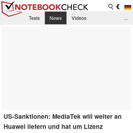
Tests
News
Videos
...
Benchmarks & Tech
Externe Tests
Kaufberatung
Deals
Suche
Jobs
Forum
US-Sanktionen: MediaTek will weiter an
Huawei liefern und hat um Lizenz