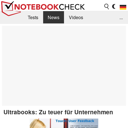
Tests
News
Videos
...
Benchmarks & Tech
Externe Tests
Kaufberatung
Deals
Suche
Jobs
Forum
Ultrabooks: Zu teuer für Unternehmen