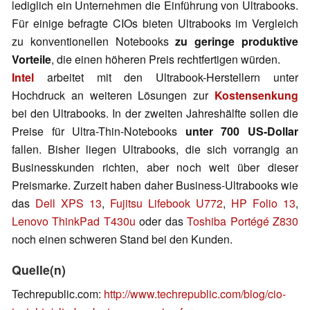
lediglich ein Unternehmen die Einführung von Ultrabooks.
Für einige befragte CIOs bieten Ultrabooks im Vergleich
zu konventionellen Notebooks
zu geringe produktive
Vorteile
, die einen höheren Preis rechtfertigen würden.
Intel
arbeitet mit den Ultrabook-Herstellern unter
Hochdruck an weiteren Lösungen zur
Kostensenkung
bei den Ultrabooks. In der zweiten Jahreshälfte sollen die
Preise für Ultra-Thin-Notebooks
unter 700 US-Dollar
fallen. Bisher liegen Ultrabooks, die sich vorrangig an
Businesskunden richten, aber noch weit über dieser
Preismarke. Zurzeit haben daher Business-Ultrabooks wie
das
Dell XPS 13
,
Fujitsu Lifebook U772
,
HP Folio 13
,
Lenovo ThinkPad T430u
oder das
Toshiba Portégé Z830
noch einen schweren Stand bei den Kunden.
Quelle(n)
Techrepublic.com:
http://www.techrepublic.com/blog/cio-