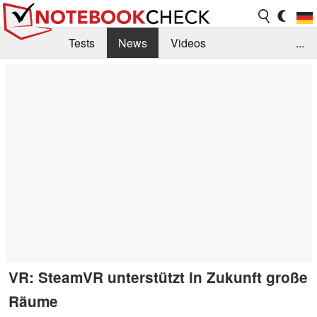
Tests
News
Videos
...
Benchmarks & Tech
Externe Tests
Kaufberatung
Deals
Suche
Jobs
Forum
VR: SteamVR unterstützt in Zukunft große
Räume