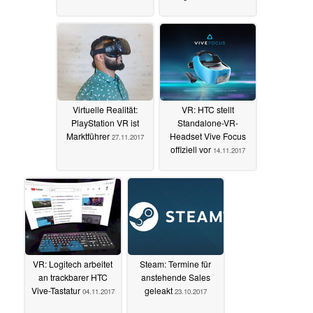
Virtuelle Realität:
VR: HTC stellt
PlayStation VR ist
Standalone-VR-
Marktführer
Headset Vive Focus
27.11.2017
offiziell vor
14.11.2017
VR: Logitech arbeitet
Steam: Termine für
an trackbarer HTC
anstehende Sales
Vive-Tastatur
geleakt
04.11.2017
23.10.2017