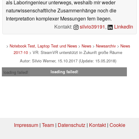
als Laboringenieur unterwegs, weshalb mir weder
naturwissenschaftliche Zusammenhänge noch die
Interpretation komplexer Messungen fern liegen.
Kontakt:
silvio39191
,
LinkedIn
>
Notebook Test, Laptop Test und News
>
News
>
Newsarchiv
>
News
2017-10
> VR: SteamVR unterstützt in Zukunft große Räume
Autor: Silvio Werner, 15.10.2017 (Update: 15.05.2018)
loading failed!
loading failed!
Impressum
|
Team
|
Datenschutz
|
Kontakt
|
Cookie
Einstellungen
| 05.08.2026 08:44