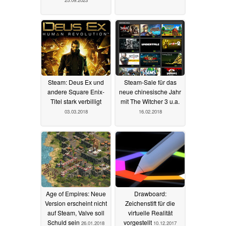
Steam: Deus Ex und
Steam-Sale für das
andere Square Enix-
neue chinesische Jahr
Titel stark verbilligt
mit The Witcher 3 u.a.
03.03.2018
16.02.2018
Age of Empires: Neue
Drawboard:
Version erscheint nicht
Zeichenstift für die
auf Steam, Valve soll
virtuelle Realität
Schuld sein
vorgestellt
26.01.2018
10.12.2017