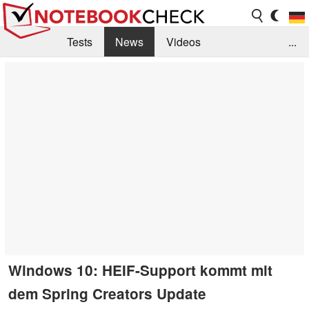
Tests
News
Videos
...
Benchmarks & Tech
Externe Tests
Kaufberatung
Deals
Suche
Jobs
Forum
Windows 10: HEIF-Support kommt mit
dem Spring Creators Update