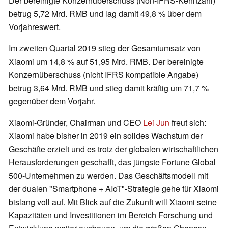
Der bereinigte Konzernüberschuss (Non-IFRS-Kennzahl)
betrug 5,72 Mrd. RMB und lag damit 49,8 % über dem
Vorjahreswert.
Im zweiten Quartal 2019 stieg der Gesamtumsatz von
Xiaomi um 14,8 % auf 51,95 Mrd. RMB. Der bereinigte
Konzernüberschuss (nicht IFRS kompatible Angabe)
betrug 3,64 Mrd. RMB und stieg damit kräftig um 71,7 %
gegenüber dem Vorjahr.
Xiaomi-Gründer, Chairman und CEO
Lei Jun
freut sich:
Xiaomi habe bisher in 2019 ein solides Wachstum der
Geschäfte erzielt und es trotz der globalen wirtschaftlichen
Herausforderungen geschafft, das jüngste Fortune Global
500-Unternehmen zu werden. Das Geschäftsmodell mit
der dualen "Smartphone + AIoT"-Strategie gehe für Xiaomi
bislang voll auf. Mit Blick auf die Zukunft will Xiaomi seine
Kapazitäten und Investitionen im Bereich Forschung und