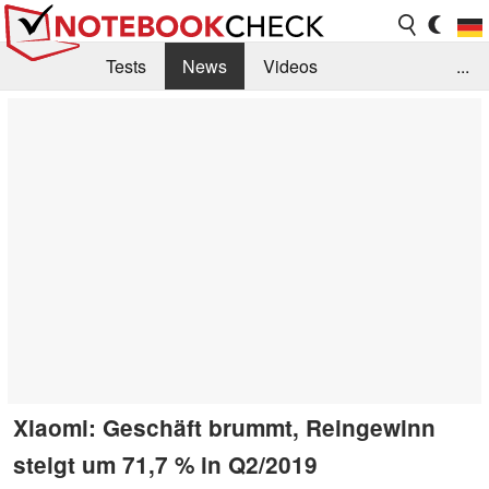
Tests
News
Videos
...
Benchmarks & Tech
Externe Tests
Kaufberatung
Deals
Suche
Jobs
Forum
Xiaomi: Geschäft brummt, Reingewinn
steigt um 71,7 % in Q2/2019