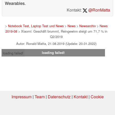
Wearables.
Kontakt:
@RonMatta
>
Notebook Test, Laptop Test und News
>
News
>
Newsarchiv
>
News
2019-08
> Xiaomi: Geschäft brummt, Reingewinn steigt um 71,7 % in
Q2/2019
Autor: Ronald Matta, 21.08.2019 (Update: 20.01.2022)
loading failed!
loading failed!
Impressum
|
Team
|
Datenschutz
|
Kontakt
|
Cookie
Einstellungen
| 05.08.2026 16:43
* Beim Kauf über einen Affiliate-Link kann Notebookcheck eine Vergütung
erhalten. Vielen Dank für Ihre Unterstützung!.