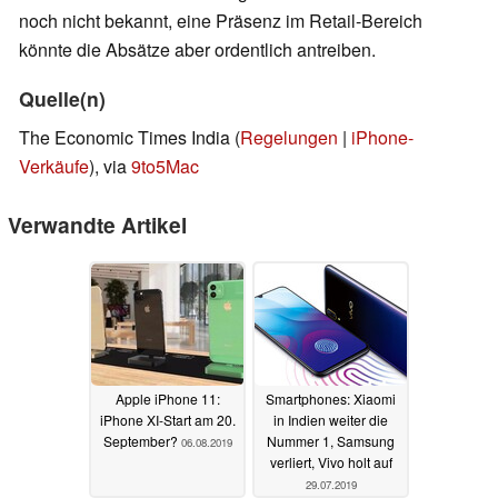
noch nicht bekannt, eine Präsenz im Retail-Bereich
könnte die Absätze aber ordentlich antreiben.
Quelle(n)
The Economic Times India (
Regelungen
|
iPhone-
Verkäufe
), via
9to5Mac
Verwandte Artikel
Apple iPhone 11:
Smartphones: Xiaomi
iPhone XI-Start am 20.
in Indien weiter die
September?
Nummer 1, Samsung
06.08.2019
verliert, Vivo holt auf
29.07.2019