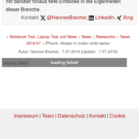
mir darüber hinaus tiefe Einblicke in die Eigenheiten
dieser Branche.
Kontakt:
@HannesBrecher
,
LinkedIn
,
Xing
>
Notebook Test, Laptop Test und News
>
News
>
Newsarchiv
>
News
2019-07
> iPhone: Absatz in Indien sinkt weiter
Autor: Hannes Brecher, 7.07.2019 (Update: 7.07.2019)
loading failed!
loading failed!
Impressum
|
Team
|
Datenschutz
|
Kontakt
|
Cookie
Einstellungen
| 06.08.2026 16:23
* Beim Kauf über einen Affiliate-Link kann Notebookcheck eine Vergütung
erhalten. Vielen Dank für Ihre Unterstützung!.