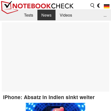
Tests
News
Videos
...
Benchmarks & Tech
Externe Tests
Kaufberatung
Deals
Suche
Jobs
Forum
iPhone: Absatz in Indien sinkt weiter