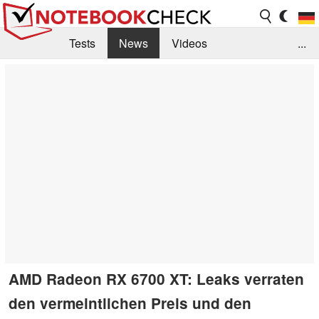
Tests
News
Videos
...
Benchmarks & Tech
Externe Tests
Kaufberatung
Deals
Suche
Jobs
Forum
AMD Radeon RX 6700 XT: Leaks verraten
den vermeintlichen Preis und den