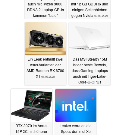
auch mit Ryzen 3000,
mit 12 GB GDDR6 und
RDNA 2 Laptop-GPUs
einigen Seitenhieben
kommen "bald"
gegen Nvidia
03.03.2021
03.03.2021
Ein Leak enthüllt zwei
Das MSI Stealth 15M
Asus-Varianten der
ist der beste Beweis,
AMD Radeon RX 6700
dass Gaming-Laptops
XT
auch mit Tiger-Lake-
01.03.2021
Core-U-CPUs
funktionieren können
27.02.2021
RTX 3070 im Aorus
Leaker verraten die
15P XC mit höherer
Specs der Intel Xe