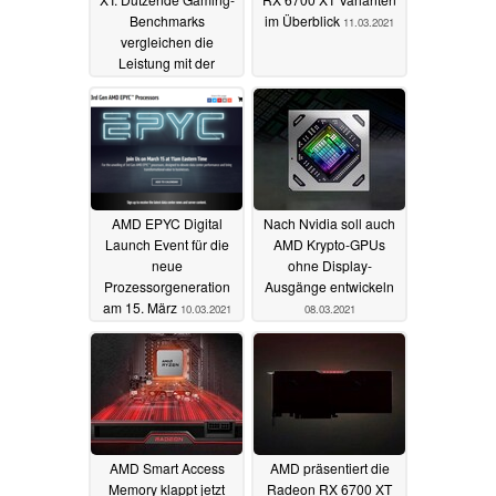
Benchmarks
im Überblick
11.03.2021
vergleichen die
Leistung mit der
GeForce RTX 3070
und RTX 3060 Ti
12.03.2021
AMD EPYC Digital
Nach Nvidia soll auch
Launch Event für die
AMD Krypto-GPUs
neue
ohne Display-
Prozessorgeneration
Ausgänge entwickeln
am 15. März
10.03.2021
08.03.2021
AMD Smart Access
AMD präsentiert die
Memory klappt jetzt
Radeon RX 6700 XT