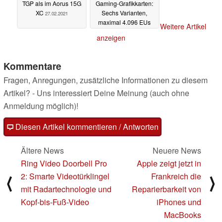
TGP als im Aorus 15G
Gaming-Grafikkarten:
XC
Sechs Varianten,
27.02.2021
maximal 4.096 EUs
Weitere Artikel
und 16 GB GDDR6
anzeigen
26.02.2021
Kommentare
Fragen, Anregungen, zusätzliche Informationen zu diesem
Artikel? - Uns interessiert Deine Meinung (auch ohne
Anmeldung möglich)!
Diesen Artikel kommentieren / Antworten
Ältere News
Neuere News
Ring Video Doorbell Pro
Apple zeigt jetzt in
2: Smarte Videotürklingel
Frankreich die
⟨
⟩
mit Radartechnologie und
Reparierbarkeit von
Kopf-bis-Fuß-Video
iPhones und
MacBooks