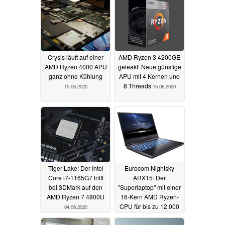
Crysis läuft auf einer
AMD Ryzen 3 4200GE
AMD Ryzen 4000 APU
geleakt: Neue günstige
ganz ohne Kühlung
APU mit 4 Kernen und
8 Threads
15.06.2020
15.06.2020
Tiger Lake: Der Intel
Eurocom Nightsky
Core i7-1165G7 trifft
ARX15: Der
bei 3DMark auf den
"Superlaptop" mit einer
AMD Ryzen 7 4800U
16-Kern AMD Ryzen-
CPU für bis zu 12.000
04.06.2020
Euro
04.06.2020