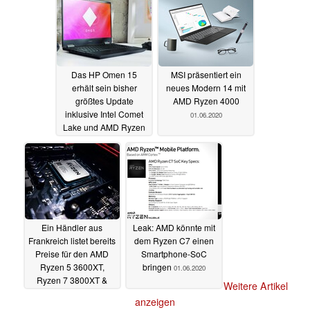
Das HP Omen 15
MSI präsentiert ein
erhält sein bisher
neues Modern 14 mit
größtes Update
AMD Ryzen 4000
inklusive Intel Comet
01.06.2020
Lake und AMD Ryzen
Renoir
02.06.2020
Ein Händler aus
Leak: AMD könnte mit
Frankreich listet bereits
dem Ryzen C7 einen
Preise für den AMD
Smartphone-SoC
Ryzen 5 3600XT,
bringen
01.06.2020
Ryzen 7 3800XT &
Weitere Artikel
Ryzen 9 3900XT
anzeigen
01.06.2020