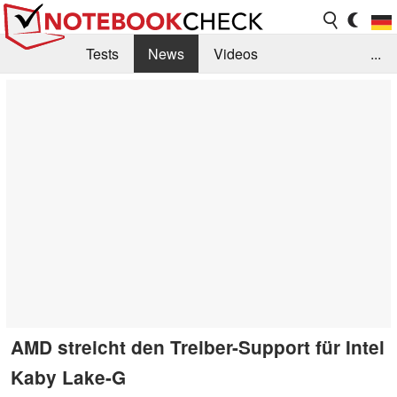
Tests
News
Videos
...
Benchmarks & Tech
Externe Tests
Kaufberatung
Deals
Suche
Jobs
Forum
AMD streicht den Treiber-Support für Intel
Kaby Lake-G