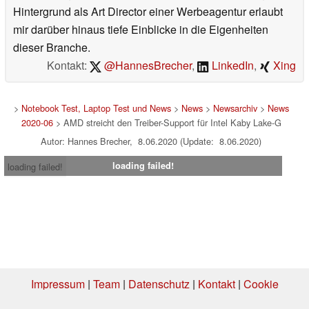
Hintergrund als Art Director einer Werbeagentur erlaubt
mir darüber hinaus tiefe Einblicke in die Eigenheiten
dieser Branche.
Kontakt:
@HannesBrecher
,
LinkedIn
,
Xing
>
Notebook Test, Laptop Test und News
>
News
>
Newsarchiv
>
News
2020-06
> AMD streicht den Treiber-Support für Intel Kaby Lake-G
Autor: Hannes Brecher, 8.06.2020 (Update: 8.06.2020)
loading failed!
loading failed!
Impressum
|
Team
|
Datenschutz
|
Kontakt
|
Cookie
Einstellungen
| 08.08.2026 08:34