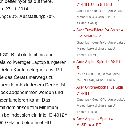
h better hybrids out there.
714-1H, Ultra 5 115U
um: 27.11.2014
Graphics 4-Core iGPU (Arrow Lake),
tung: 50% Ausstattung: 70%
Meteor Lake-U Ultra 5 115U,
14.00", 1.46 kg
Acer TravelMate P4 Spin 14
TMP414RN-54
Graphics 4-Core iGPU (Arrow Lake),
Meteor Lake-U Ultra 5 125U,
-39LB ist ein leichtes und
14.00", 1.5 kg
Acer Aspire Spin 14 ASP14-
ls vollwertiger Laptop fungieren
51
ndeten Kanten elegant aus. Mit
Iris Xe G7 80EUs, Raptor Lake-U
ude das Gerät unterwegs zu
Core 5 120U, 14.00", 1.61 kg
em fein-texturiertem Deckel ist
Acer Chromebook Plus Spin
r-Dock abgenommen werden und
714-1H
der fungieren kann. Das
Graphics 4-Core iGPU (Arrow Lake),
Meteor Lake-U Ultra 5 125U,
die mit dem absolutem Minimum
14.00", 1.46 kg
n befindet sich ein Intel i3-4012Y
Acer Aspire 3 Spin 14
,50 GHz und eine Intel HD
A3SP14-31PT