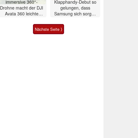
immersive 360°-
Klapphandy-Debut so
Drohne macht der DJI
gelungen, dass
Avata 360 leichte
Samsung sich sorgen
Konkurrenz
muss? – Razr Fold
Smartphone im Test
Nächste Seite ⟩