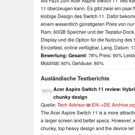
Als Fazit zum Acer Aspire Switch 11 Test k
11 überzeugen kann. Es gibt zwar ein paar N
klobige Design des Switch 11. Dafür bekom
einem wesentlich günstigeren Preis von nur
Ram, 60GB Speicher und der Tastatur-Dock. 
Display und die Option für die Nutzung des 
Einzeltest, online verfügbar, Lang, Datum: 
Bewertung:
Gesamt
: 78% Preis: 90% Leis
Mobilität: 60% Gehäuse: 80%
Ausländische Testberichte
Acer Aspire Switch 11 review: Hybri
60%
chunky design
Quelle:
Tech Advisor
EN→DE
Archive.or
The Acer Aspire Switch 11 is a more attracti
a larger screen and better specs. However, w
chunky, top heavy design and the device let i