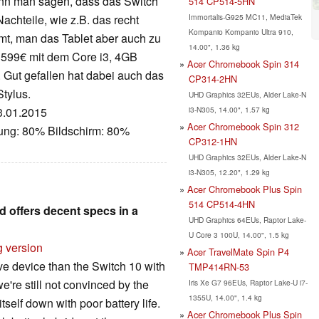
ann man sagen, dass das Switch
514 CP514-5HN
Immortalis-G925 MC11, MediaTek
achteile, wie z.B. das recht
Kompanio Kompanio Ultra 910,
mt, man das Tablet aber auch zu
14.00", 1.36 kg
 599€ mit dem Core i3, 4GB
Acer Chromebook Spin 314
Gut gefallen hat dabei auch das
CP314-2HN
Stylus.
UHD Graphics 32EUs, Alder Lake-N
i3-N305, 14.00", 1.57 kg
13.01.2015
Acer Chromebook Spin 312
tung: 80% Bildschirm: 80%
CP312-1HN
UHD Graphics 32EUs, Alder Lake-N
i3-N305, 12.20", 1.29 kg
Acer Chromebook Plus Spin
514 CP514-4HN
d offers decent specs in a
UHD Graphics 64EUs, Raptor Lake-
U Core 3 100U, 14.00", 1.5 kg
g version
Acer TravelMate Spin P4
ve device than the Switch 10 with
TMP414RN-53
e're still not convinced by the
Iris Xe G7 96EUs, Raptor Lake-U i7-
1355U, 14.00", 1.4 kg
tself down with poor battery life.
Acer Chromebook Plus Spin