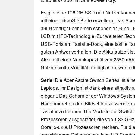
Es gibt eine 128 GB SSD und Nutzer können
mit einer microSD-Karte erweitern. Das Ace
39LB verfügt über einen schönen 11,6-Zoll F
LCD mit IPS-Technologie. Zur weiteren Tech
USB-Ports am Tastatur-Dock, eine taktile Ta
gutem Antwortverhalten. Die Akkulaufzeit ist
Akku mit einer Nennkapazität von 2850mAh z
Nutzern volle Mobilität ermöglichen, wenn 
Serie
: Die Acer Aspire Switch Series ist ein
Laptops. Ihr Design ist dank eines attrakti
elegant. Das Scharnier der Windows-Syste
Handumdrehen den Bildschirm zu wenden, 
Tastatur zu trennen. Die Modelle der Switch 
Prozessoren ausgestattet, die von 1.33 GHz 
Core i5-6200U Prozessoren reichen. Für die 
verschiedene Optionen von Intel HD Graphic