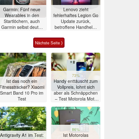
Garmin: Fünf neue
Lenovo zieht
Wearables in den
fehlerhaftes Legion Go
Startlöchern, auch
Update zurück,
Garmin selbst deutet
betroffene Handhelds
auf Fenix 9-Release
bleiben unbrauchbar
Nächste Seite ⟩
73%
Ist das noch ein
Handy enttäuscht zum
Fitnesstracker? Xiaomi
Vollpreis, lohnt sich
Smart Band 10 Pro im
aber als Schnäppchen
Test
– Test Motorola Moto
G47 Smartphone
86%
Antigravity A1 im Test:
Ist Motorolas