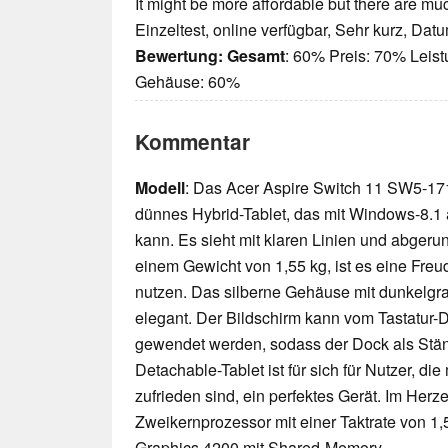
It might be more affordable but there are muc
Einzeltest, online verfügbar, Sehr kurz, Dat
Bewertung:
Gesamt
: 60% Preis: 70% Leis
Gehäuse: 60%
Kommentar
Modell
: Das Acer Aspire Switch 11 SW5-171
dünnes Hybrid-Tablet, das mit Windows-8.1 a
kann. Es sieht mit klaren Linien und abgeru
einem Gewicht von 1,55 kg, ist es eine Fre
nutzen. Das silberne Gehäuse mit dunkelgrau
elegant. Der Bildschirm kann vom Tastatu
gewendet werden, sodass der Dock als Stän
Detachable-Tablet ist für sich für Nutzer, 
zufrieden sind, ein perfektes Gerät. Im Herze
Zweikernprozessor mit einer Taktrate von 1
Graphics 4200 mit Shared-Memory.