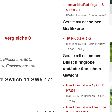
Lenovo IdeaPad Yoga 11S-
59393621
HD Graphics 4200, Core i3 4020Y
Geräte mit der
selben
Grafikkarte
» vergleiche
0
HP Pro X2 612 G1
HD Graphics 4200, Core i3 4012Y,
12.50", 1.86 kg
Geräte mit der
selben
%, Bildschirm: 80%
Bildschirmgröße
 %, Emissionen: - %
und/oder ähnlichem
Gewicht
ire Switch 11 SW5-171-
Acer Chromebook Spin 311
R725T
Mali-G57 MP2, unknown, 11.60",
1.26 kg
Acer Chromebook Plus Spin