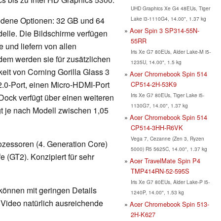
UHD Graphics Xe G4 48EUs, Tiger
Lake i3-1110G4, 14.00", 1.37 kg
iedene Optionen: 32 GB und 64
Acer Spin 3 SP314-55N-
elle. Die Bildschirme verfügen
55RR
 und liefern von allen
Iris Xe G7 80EUs, Alder Lake-M i5-
dem werden sie für zusätzlichen
1235U, 14.00", 1.5 kg
eit von Corning Gorilla Glass 3
Acer Chromebook Spin 514
-2.0-Port, einen Micro-HDMI-Port
CP514-2H-53K9
Iris Xe G7 80EUs, Tiger Lake i5-
ock verfügt über einen weiteren
1130G7, 14.00", 1.37 kg
t je nach Modell zwischen 1,05
Acer Chromebook Spin 514
CP514-3HH-R6VK
Vega 7, Cezanne (Zen 3, Ryzen
ozessoren (4. Generation Core)
5000) R5 5625C, 14.00", 1.37 kg
fe (GT2). Konzipiert für sehr
Acer TravelMate Spin P4
TMP414RN-52-595S
Iris Xe G7 80EUs, Alder Lake-P i5-
 können mit geringen Details
1240P, 14.00", 1.53 kg
d Video natürlich ausreichende
Acer Chromebook Spin 513-
2H-K627