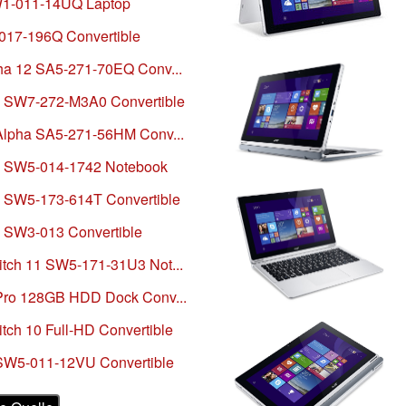
W1-011-14UQ Laptop
-017-196Q Convertible
pha 12 SA5-271-70EQ Conv...
2S SW7-272-M3A0 Convertible
 Alpha SA5-271-56HM Conv...
0V SW5-014-1742 Notebook
V SW5-173-614T Convertible
E SW3-013 Convertible
itch 11 SW5-171-31U3 Not...
 Pro 128GB HDD Dock Conv...
tch 10 Full-HD Convertible
 SW5-011-12VU Convertible