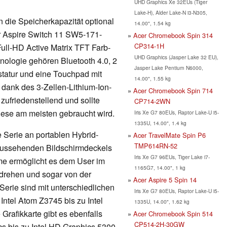
UHD Graphics Xe 32EUs (Tiger
Lake-H), Alder Lake-N i3-N305,
 die Speicherkapazität optional
14.00", 1.54 kg
r Aspire Switch 11 SW5-171-
Acer Chromebook Spin 314
CP314-1H
ull-HD Active Matrix TFT Farb-
UHD Graphics (Jasper Lake 32 EU),
nologie gehören Bluetooth 4.0, 2
Jasper Lake Pentium N6000,
statur und eine Touchpad mit
14.00", 1.55 kg
 dank des 3-Zellen-Lithium-Ion-
Acer Chromebook Spin 714
ufriedenstellend und sollte
CP714-2WN
diese am meisten gebraucht wird.
Iris Xe G7 80EUs, Raptor Lake-U i5-
1335U, 14.00", 1.4 kg
e Serie an portablen Hybrid-
Acer TravelMate Spin P6
TMP614RN-52
v aussehenden Bildschirmdeckels
Iris Xe G7 96EUs, Tiger Lake i7-
me ermöglicht es dem User im
1165G7, 14.00", 1 kg
drehen und sogar von der
Acer Aspire 5 Spin 14
Serie sind mit unterschiedlichen
Iris Xe G7 80EUs, Raptor Lake-U i5-
Intel Atom Z3745 bis zu Intel
1335U, 14.00", 1.62 kg
Grafikkarte gibt es ebenfalls
Acer Chromebook Spin 514
CP514-2H-30GW
s bis zu Intel HD Graphics 5300.