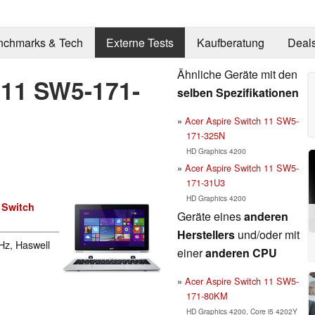
nchmarks & Tech
Externe Tests
Kaufberatung
Deal
Ähnliche Geräte mit den
 11 SW5-171-
selben Spezifikationen
Acer Aspire Switch 11 SW5-
171-325N
HD Graphics 4200
Acer Aspire Switch 11 SW5-
171-31U3
HD Graphics 4200
 Switch
Geräte eines
anderen
Herstellers
und/oder mit
Hz, Haswell
einer
anderen CPU
Acer Aspire Switch 11 SW5-
171-80KM
HD Graphics 4200, Core i5 4202Y