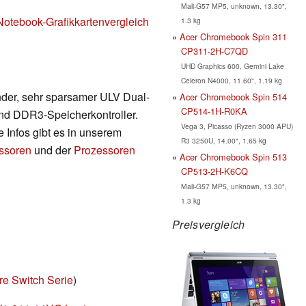
Mali-G57 MP5, unknown, 13.30",
Notebook-Grafikkartenvergleich
1.3 kg
Acer Chromebook Spin 311
CP311-2H-C7QD
UHD Graphics 600, Gemini Lake
Celeron N4000, 11.60", 1.19 kg
ender, sehr sparsamer ULV Dual-
Acer Chromebook Spin 514
CP514-1H-R0KA
 und DDR3-Speicherkontroller.
Vega 3, Picasso (Ryzen 3000 APU)
e Infos gibt es in unserem
R3 3250U, 14.00", 1.65 kg
essoren
und der
Prozessoren
Acer Chromebook Spin 513
CP513-2H-K6CQ
Mali-G57 MP5, unknown, 13.30",
1.3 kg
Preisvergleich
re Switch Serie
)