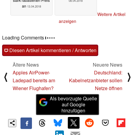
stark rabattierten Preis
08.04.2018
an
13.04.2018
Weitere Artikel
anzeigen
Kommentare
Fragen, Anregungen, zusätzliche Informationen zu diesem
Artikel? - Uns interessiert Deine Meinung (auch ohne
Anmeldung möglich)!
Diesen Artikel kommentieren / Antworten
Ältere News
Neuere News
Apples AirPower-
Deutschland:
⟨
⟩
Ladepad bereits am
Kabelnetzanbieter sollen
Wiener Flughafen?
Netze öffnen
Als bevorzugte Quelle
auf Google