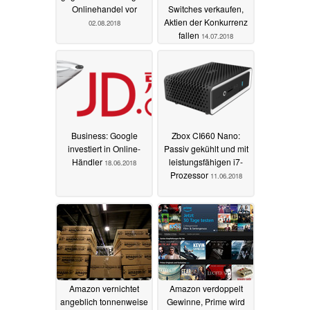
Onlinehandel vor
Switches verkaufen,
Aktien der Konkurrenz
02.08.2018
fallen
14.07.2018
Business: Google
Zbox CI660 Nano:
investiert in Online-
Passiv gekühlt und mit
Händler
leistungsfähigen i7-
18.06.2018
Prozessor
11.06.2018
Amazon vernichtet
Amazon verdoppelt
angeblich tonnenweise
Gewinne, Prime wird