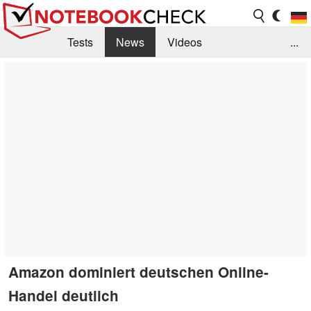
Tests
News
Videos
...
Benchmarks & Tech
Externe Tests
Kaufberatung
Deals
Suche
Jobs
Forum
Amazon dominiert deutschen Online-
Handel deutlich