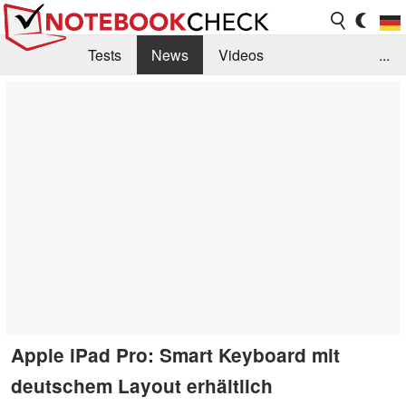
Tests
News
Videos
...
Benchmarks & Tech
Externe Tests
Kaufberatung
Deals
Suche
Jobs
Forum
Apple iPad Pro: Smart Keyboard mit
deutschem Layout erhältlich