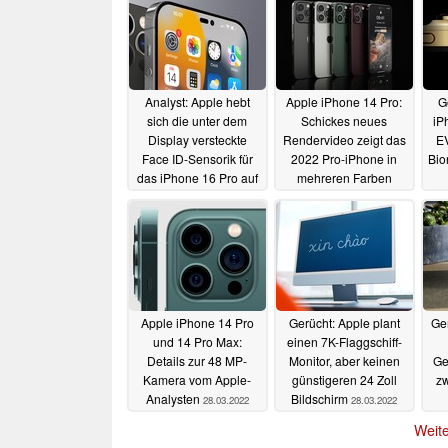
Analyst: Apple hebt
Apple iPhone 14 Pro:
G
sich die unter dem
Schickes neues
iP
Display versteckte
Rendervideo zeigt das
E
Face ID-Sensorik für
2022 Pro-iPhone in
Bion
das iPhone 16 Pro auf
mehreren Farben
03.04.2022
29.03.2022
Apple iPhone 14 Pro
Gerücht: Apple plant
Ger
und 14 Pro Max:
einen 7K-Flaggschiff-
Details zur 48 MP-
Monitor, aber keinen
Ge
Kamera vom Apple-
günstigeren 24 Zoll
zw
Analysten
Bildschirm
28.03.2022
28.03.2022
Weite