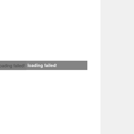
loading failed!
loading failed!