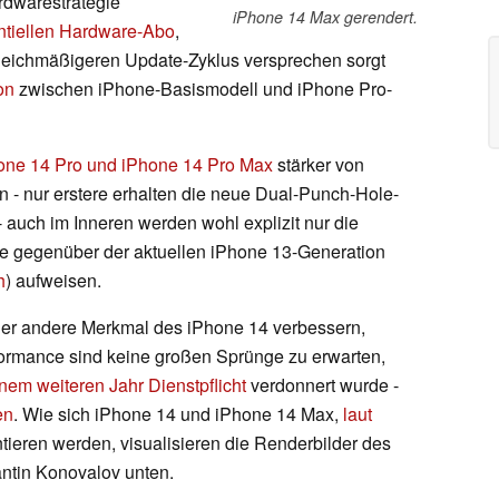
rdwarestrategie
iPhone 14 Max gerendert.
ntiellen Hardware-Abo
,
leichmäßigeren Update-Zyklus versprechen sorgt
on
zwischen iPhone-Basismodell und iPhone Pro-
one 14 Pro und iPhone 14 Pro Max
stärker von
- nur erstere erhalten die neue Dual-Punch-Hole-
- auch im Inneren werden wohl explizit nur die
tte gegenüber der aktuellen iPhone 13-Generation
h
) aufweisen.
der andere Merkmal des iPhone 14 verbessern,
ormance sind keine großen Sprünge zu erwarten,
nem weiteren Jahr Dienstpflicht
verdonnert wurde -
en
. Wie sich iPhone 14 und iPhone 14 Max,
laut
ntieren werden, visualisieren die Renderbilder des
ntin Konovalov unten.