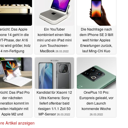
erücht: Das Apple
Ein YouTuber
Die Nachfrage nach
hone 14 geht in die
kombiniert einen Mac
dem iPhone SE 3 fällt
VT-Phase, der A16
mini und ein iPad mini
weit hinter Apples
ic wird größer, trotz
zum Touchscreen-
Erwartungen zurück,
4 nm-Fertigung
MacBook
laut Ming-Chi Kuo
28.03.2022
28.03.2022
28.03.2022
ücht: Das iPad Pro
Kandidat für Xiaomi 12
OnePlus 10 Pro:
der nächsten
Ultra Kamera: Sony
Europreis geleakt, vor
neration kommt im
liefert offenbar bald
dem Launch
eiten Halbjahr mit
riesigen 1/1.1 Zoll 50
kommende Woche
Apple M2 und
MP-Sensor
26.03.2022
26.03.2022
MagSafe
28.03.2022
re Artikel anzeigen