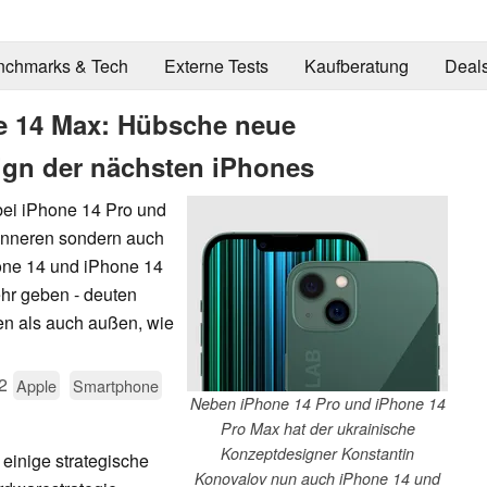
nchmarks & Tech
Externe Tests
Kaufberatung
Deal
e 14 Max: Hübsche neue
ign der nächsten iPhones
bei iPhone 14 Pro und
 Inneren sondern auch
hone 14 und iPhone 14
ehr geben - deuten
n als auch außen, wie
2
Apple
Smartphone
Neben iPhone 14 Pro und iPhone 14
Pro Max hat der ukrainische
Konzeptdesigner Konstantin
einige strategische
Konovalov nun auch iPhone 14 und