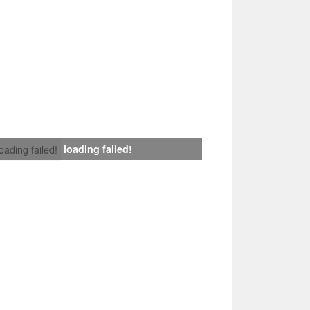
loading failed!
loading failed!