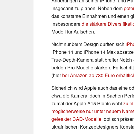
Änderungen an seiner iPhone- und Ha
insgesamt zu planen. Neben dem
pote
das konstante Einnahmen und einen g
insbesondere
die stärkere Diversifikati
Modell für Aufsehen.
Nicht nur beim Design dürften sich
iPh
iPhone 14 und iPhone 14 Max absetzen 
True-Depth-Kamera statt breiter Notch 
beiden Pro-Modelle stärkere Fortschri
(hier
bei Amazon ab 730 Euro erhältlic
Sicherlich wird Apple auch das eine o
etwa die Kamera, doch in Sachen Perf
zumal der Apple A15 Bionic wohl
zu ei
möglicherweise nur unter neuem Nam
geleakter CAD-Modelle
, optisch präse
ukrainischen Konzeptdesigners Konsta