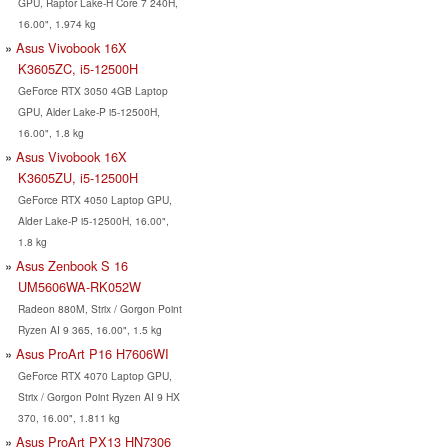
GPU, Raptor Lake-H Core 7 240H,
16.00", 1.974 kg
Asus Vivobook 16X
K3605ZC, i5-12500H
GeForce RTX 3050 4GB Laptop
GPU, Alder Lake-P i5-12500H,
16.00", 1.8 kg
Asus Vivobook 16X
K3605ZU, i5-12500H
GeForce RTX 4050 Laptop GPU,
Alder Lake-P i5-12500H, 16.00",
1.8 kg
Asus Zenbook S 16
UM5606WA-RK052W
Radeon 880M, Strix / Gorgon Point
Ryzen AI 9 365, 16.00", 1.5 kg
Asus ProArt P16 H7606WI
GeForce RTX 4070 Laptop GPU,
Strix / Gorgon Point Ryzen AI 9 HX
370, 16.00", 1.811 kg
Asus ProArt PX13 HN7306