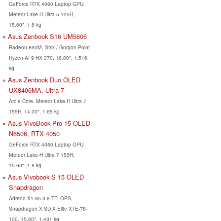
GeForce RTX 4060 Laptop GPU,
Meteor Lake-H Ultra 5 125H,
15.60", 1.8 kg
Asus Zenbook S16 UM5606
Radeon 890M, Strix / Gorgon Point
Ryzen AI 9 HX 370, 16.00", 1.516
kg
Asus Zenbook Duo OLED
UX8406MA, Ultra 7
Arc 8-Core, Meteor Lake-H Ultra 7
155H, 14.00", 1.65 kg
Asus VivoBook Pro 15 OLED
N6506, RTX 4050
GeForce RTX 4050 Laptop GPU,
Meteor Lake-H Ultra 7 155H,
15.60", 1.8 kg
Asus Vivobook S 15 OLED
Snapdragon
Adreno X1-85 3.8 TFLOPS,
Snapdragon X SD X Elite X1E-78-
100, 15.60", 1.431 kg