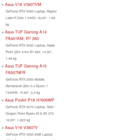
Asus V16 V3607VM
GeForce RTX 5060 Laptop, Raptor
Lake-H Core 7 240H, 16.00", 1.95
kg
Asus TUF Gaming A14
FA401KM, R7 260
GeForce RTX 5060 Laptop, Hawk
Point (Zen 4/4c) R7 260, 14.00",
1.46 kg
Asus TUF Gaming A15
FA507NFR
GeForce RTX 2050 Mobile,
Rembrandt (Zen 3+) Ryzen 7
7435HS, 15.60", 2.3 kg
Asus ProArt P16 H7606WP
GeForce RTX 5070 Laptop, Strix /
Gorgon Point Ryzen AI 9 HX 370,
16.00", 1.823 kg
Asus V16 V3607V
GeForce RTX 3050 6GB Laptop