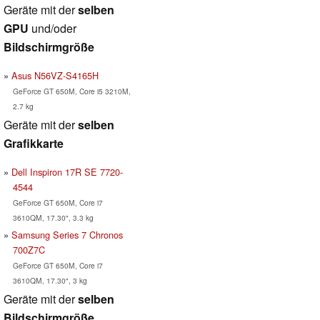
Geräte mit der
selben
GPU
und/oder
Bildschirmgröße
Asus N56VZ-S4165H
GeForce GT 650M, Core i5 3210M,
2.7 kg
Geräte mit der
selben
Grafikkarte
Dell Inspiron 17R SE 7720-
4544
GeForce GT 650M, Core i7
3610QM, 17.30", 3.3 kg
Samsung Series 7 Chronos
700Z7C
GeForce GT 650M, Core i7
3610QM, 17.30", 3 kg
Geräte mit der
selben
Bildschirmgröße