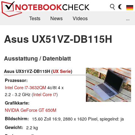
Tests
News
Videos
...
Benchmarks & Tech
Externe Tests
Asus UX51VZ-DB115H
Kaufberatung
Deals
Suche
Jobs
Ausstattung / Datenblatt
Forum
Asus UX51VZ-DB115H (
UX Serie
)
Prozessor
Intel Core i7-3632QM
4c/8t 4 x
2.2 - 3.2 GHz (
Intel Core i7
)
Grafikkarte
NVIDIA GeForce GT 650M
Bildschirm
15.60 Zoll 16:9, 2880 x 1620 Pixel, spiegelnd: ja
Gewicht
2.2 kg