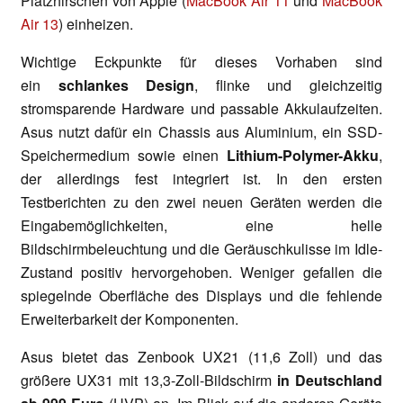
Platzhirschen von Apple (
MacBook Air 11
und
MacBook
Air 13
) einheizen.
Wichtige Eckpunkte für dieses Vorhaben sind
ein
schlankes Design
, flinke und gleichzeitig
stromsparende Hardware und passable Akkulaufzeiten.
Asus nutzt dafür ein Chassis aus Aluminium, ein SSD-
Speichermedium sowie einen
Lithium-Polymer-Akku
,
der allerdings fest integriert ist. In den ersten
Testberichten zu den zwei neuen Geräten werden die
Eingabemöglichkeiten, eine helle
Bildschirmbeleuchtung und die Geräuschkulisse im Idle-
Zustand positiv hervorgehoben. Weniger gefallen die
spiegelnde Oberfläche des Displays und die fehlende
Erweiterbarkeit der Komponenten.
Asus bietet das Zenbook UX21 (11,6 Zoll) und das
größere UX31 mit 13,3-Zoll-Bildschirm
in Deutschland