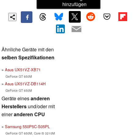
hinzufügen
Ähnliche Geräte mit den
selben Spezifikationen
Asus UX51VZ-XB71
GeForce GT 650M
Asus UX51VZ-DB114H
GeForce GT 650M
Geräte eines
anderen
Herstellers
und/oder mit
einer
anderen CPU
Samsung 550P5C-S05PL
GeForce GT 650M, Core i5 3210M