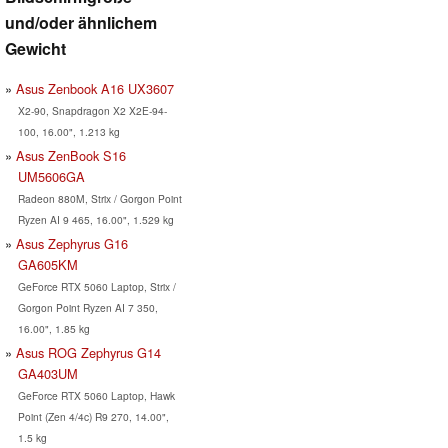
und/oder ähnlichem
Gewicht
Asus Zenbook A16 UX3607
X2-90, Snapdragon X2 X2E-94-
100, 16.00", 1.213 kg
Asus ZenBook S16
UM5606GA
Radeon 880M, Strix / Gorgon Point
Ryzen AI 9 465, 16.00", 1.529 kg
Asus Zephyrus G16
GA605KM
GeForce RTX 5060 Laptop, Strix /
Gorgon Point Ryzen AI 7 350,
16.00", 1.85 kg
Asus ROG Zephyrus G14
GA403UM
GeForce RTX 5060 Laptop, Hawk
Point (Zen 4/4c) R9 270, 14.00",
1.5 kg