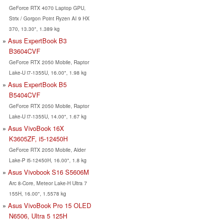
GeForce RTX 4070 Laptop GPU,
Strix / Gorgon Point Ryzen AI 9 HX
370, 13.30", 1.389 kg
Asus ExpertBook B3
B3604CVF
GeForce RTX 2050 Mobile, Raptor
Lake-U i7-1355U, 16.00", 1.98 kg
Asus ExpertBook B5
B5404CVF
GeForce RTX 2050 Mobile, Raptor
Lake-U i7-1355U, 14.00", 1.67 kg
Asus VivoBook 16X
K3605ZF, i5-12450H
GeForce RTX 2050 Mobile, Alder
Lake-P i5-12450H, 16.00", 1.8 kg
Asus Vivobook S16 S5606M
Arc 8-Core, Meteor Lake-H Ultra 7
155H, 16.00", 1.5578 kg
Asus VivoBook Pro 15 OLED
N6506, Ultra 5 125H