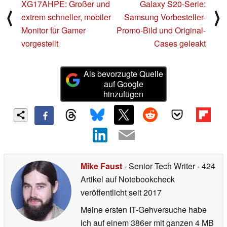
XG17AHPE: Großer und
Galaxy S20-Serie:
⟨
⟩
extrem schneller, mobiler
Samsung Vorbesteller-
Monitor für Gamer
Promo-Bild und Original-
vorgestellt
Cases geleakt
Als bevorzugte Quelle
auf Google
hinzufügen
Mike Faust
- Senior Tech Writer
- 424
Artikel auf Notebookcheck
veröffentlicht
seit 2017
Meine ersten IT-Gehversuche habe
ich auf einem 386er mit ganzen 4 MB