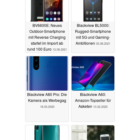
BV6600E: Neues
Blackview BL5000:
Outdoor-Smartphone
Rugged-Smartphone
mit Reverse Charging
mit 5G und Gaming-
startet im Import ab
Ambitionen
03.08.2021
rund 100 Euro
13.09.2021
Blackview A80 Pro: Die
Blackview A60:
Kamera als Werbegag
Amazon-Topseller für
Asketen
18.03.2020
10.02.2020