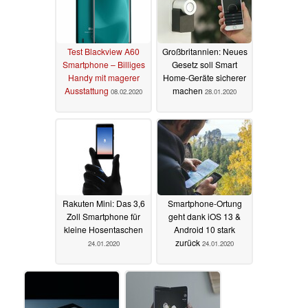
Test Blackview A60
Großbritannien: Neues
Smartphone – Billiges
Gesetz soll Smart
Handy mit magerer
Home-Geräte sicherer
Ausstattung
machen
08.02.2020
28.01.2020
Rakuten Mini: Das 3,6
Smartphone-Ortung
Zoll Smartphone für
geht dank iOS 13 &
kleine Hosentaschen
Android 10 stark
zurück
24.01.2020
24.01.2020