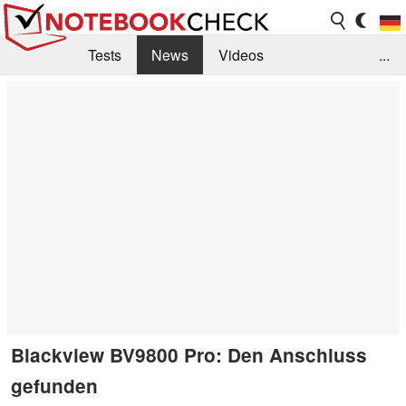
Tests
News
Videos
...
Benchmarks & Tech
Externe Tests
Kaufberatung
Deals
Suche
Jobs
Forum
Blackview BV9800 Pro: Den Anschluss
gefunden