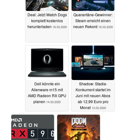
Deal: Jetzt Watch Dogs
Quarantäne-Gewinner:
komplett kostenlos
Steam erreicht einen
herunterladen
neuen Rekord
19.03.2020
16.03.2020
Dell könnte ein
Shadow: Stadia-
Alienware m15 mit
Konkurrent startet im
AMD Radeon RX GPU
Juni mit neuen Abos
planen
ab 12,99 Euro pro
14.03.2020
Monat
13.03.2020