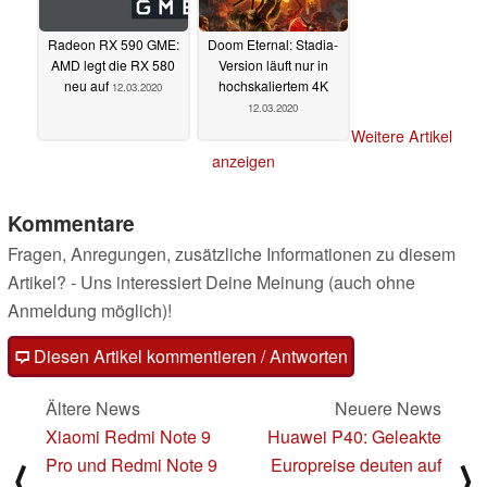
Radeon RX 590 GME:
Doom Eternal: Stadia-
AMD legt die RX 580
Version läuft nur in
neu auf
hochskaliertem 4K
12.03.2020
12.03.2020
Weitere Artikel
anzeigen
Kommentare
Fragen, Anregungen, zusätzliche Informationen zu diesem
Artikel? - Uns interessiert Deine Meinung (auch ohne
Anmeldung möglich)!
Diesen Artikel kommentieren / Antworten
Ältere News
Neuere News
Xiaomi Redmi Note 9
Huawei P40: Geleakte
Pro und Redmi Note 9
Europreise deuten auf
⟨
⟩