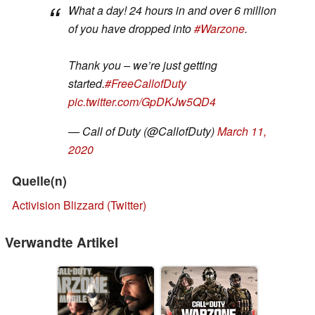
What a day! 24 hours in and over 6 million
of you have dropped into
#Warzone
.
Thank you – we’re just getting
started.
#FreeCallofDuty
pic.twitter.com/GpDKJw5QD4
— Call of Duty (@CallofDuty)
March 11,
2020
Quelle(n)
Activision Blizzard (Twitter)
Verwandte Artikel