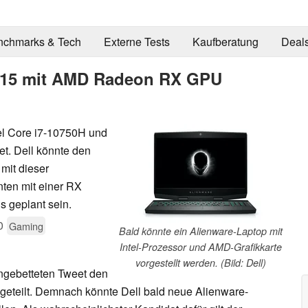
nchmarks & Tech
Externe Tests
Kaufberatung
Deal
 m15 mit AMD Radeon RX GPU
el Core i7-10750H und
. Dell könnte den
mit dieser
ten mit einer RX
 geplant sein.
0
Gaming
Bald könnte ein Alienware-Laptop mit
Intel-Prozessor und AMD-Grafikkarte
vorgestellt werden. (Bild: Dell)
ingebetteten Tweet den
geteilt. Demnach könnte Dell bald neue Alienware-