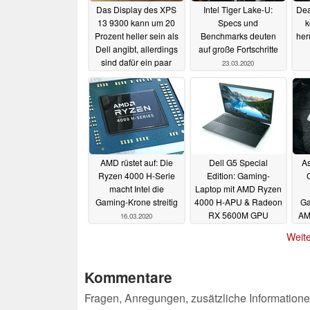
Das Display des XPS
Intel Tiger Lake-U:
Dea
13 9300 kann um 20
Specs und
k
Prozent heller sein als
Benchmarks deuten
her
Dell angibt, allerdings
auf große Fortschritte
sind dafür ein paar
23.03.2020
Klicks erforderlich
29.03.2020
AMD rüstet auf: Die
Dell G5 Special
A
Ryzen 4000 H-Serie
Edition: Gaming-
macht Intel die
Laptop mit AMD Ryzen
Gaming-Krone streitig
4000 H-APU & Radeon
Ga
RX 5600M GPU
AM
16.03.2020
P
16.03.2020
Weite
Kommentare
Fragen, Anregungen, zusätzliche Informatione