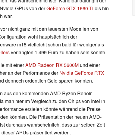
en. Als wahrscheinlichster Kandidat dafür gilt der
it Nvidia-GPUs von der
GeForce GTX 1660 Ti
bis hin
ch war.
or nicht ganz mit den teuersten Modellen von
Konfiguration wohl hauptsächlich der
nware m15 vielleicht schon bald für weniger als
llers
verlangten 1.499 Euro zu haben sein könnte.
e mit einer
AMD Radeon RX 5600M
und einer
her an der Performance der
Nvidia GeForce RTX
d dennoch ordentlich Geld sparen könnten.
tion aus den kommenden AMD Ryzen Renoir
a man hier im Vergleich zu den Chips von Intel in
erformance erzielen könnte während die Preise
erden könnten. Die Präsentation der neuen AMD-
 ist durchaus wahrscheinlich, dass zur selben Zeit
s dieser APUs präsentiert werden.