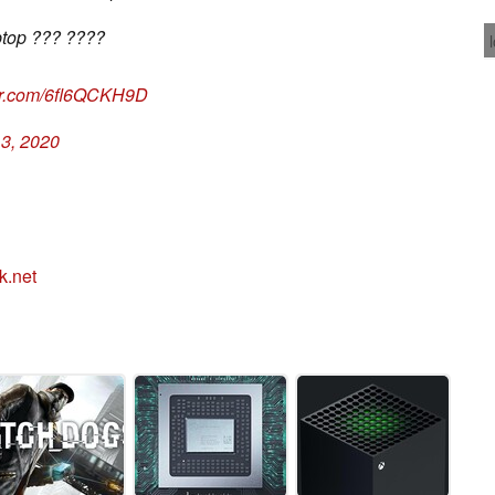
ptop ??? ????
ter.com/6fl6QCKH9D
3, 2020
k.net