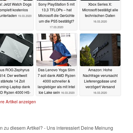
l: Jetzt Watch Dogs
Sony PlayStation 5 mit
Xbox Series X:
omplett kostenlos
13,3 TFLOPs – hat
Microsoft bestätigt alle
unterladen
Microsoft die Gerüchte
technischen Daten
19.03.2020
um die PS5 bestätigt?
16.03.2020
17.03.2020
sus ROG Zephyrus
Das Lenovo Yoga Slim
Amazon: Hohe
G14: Der weltweit
7 soll dank AMD Ryzen
Nachfrage verursacht
stärkste 14 Zoll
4000 schneller &
Lieferengpässe und
ming-Laptop dank
langlebiger als mit Intel
verzögert Versand
D Ryzen 4000 HS-
Ice Lake sein
16.03.2020
16.03.2020
rozessor
16.03.2020
re Artikel anzeigen
n zu diesem Artikel? - Uns interessiert Deine Meinung