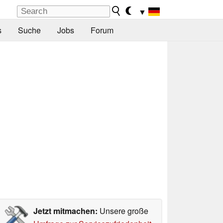
▼
s
Suche
Jobs
Forum
Jetzt mitmachen:
Unsere große