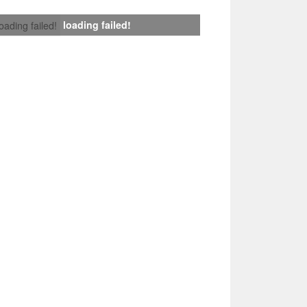
loading failed!
loading failed!