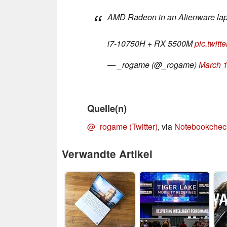
AMD Radeon in an Alienware la
i7-10750H + RX 5500M
pic.twit
— _rogame (@_rogame)
March 1
Quelle(n)
@_rogame (Twitter)
, via
Notebookchec
Verwandte Artikel