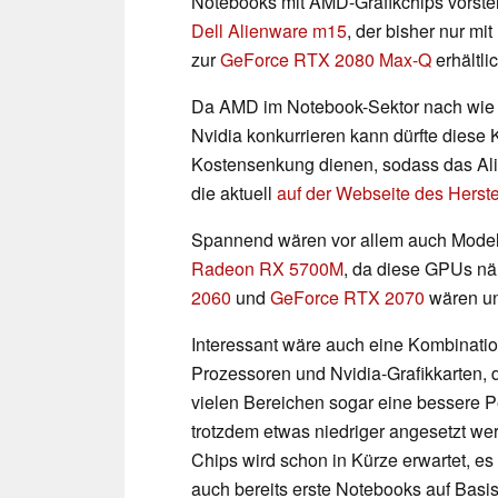
Notebooks mit AMD-Grafikchips vorstell
Dell Alienware m15
, der bisher nur m
zur
GeForce RTX 2080 Max-Q
erhältli
Da AMD im Notebook-Sektor nach wie v
Nvidia konkurrieren kann dürfte diese 
Kostensenkung dienen, sodass das Alie
die aktuell
auf der Webseite des Herste
Spannend wären vor allem auch Modell
Radeon RX 5700M
, da diese GPUs nä
2060
und
GeForce RTX 2070
wären un
Interessant wäre auch eine Kombina
Prozessoren und Nvidia-Grafikkarten, d
vielen Bereichen sogar eine bessere P
trotzdem etwas niedriger angesetzt w
Chips wird schon in Kürze erwartet, es
auch bereits erste Notebooks auf Basi