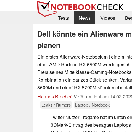
Tests
News
Videos
Be
Dell könnte ein Alienware
planen
Ein erstes Alienware-Notebook mit einem Int
einer AMD Radeon RX 5500M wurde gesichtet
Preis seines Mittelklasse-Gaming-Notebooks 
Kombination ein ganzes Stück senken, Varian
5600M und einer RX 5700M könnten ebenfalls
Hannes Brecher
,
Veröffentlicht am
14.03.202
Leaks / Rumors
Laptop / Notebook
Twitter-Nutzer _rogame hat im unten e
3DMark-Eintrag des besagten Laptops 