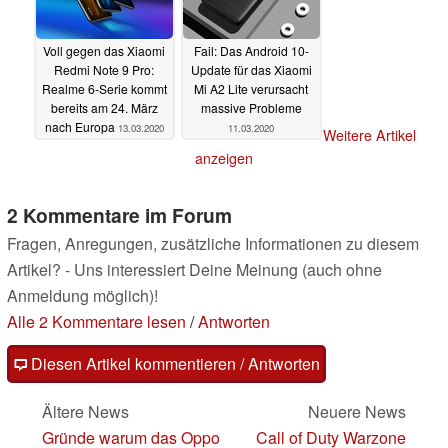
Voll gegen das Xiaomi
Fail: Das Android 10-
Redmi Note 9 Pro:
Update für das Xiaomi
Realme 6-Serie kommt
Mi A2 Lite verursacht
bereits am 24. März
massive Probleme
nach Europa
13.03.2020
11.03.2020
Weitere Artikel
anzeigen
2 Kommentare im Forum
Fragen, Anregungen, zusätzliche Informationen zu diesem
Artikel? - Uns interessiert Deine Meinung (auch ohne
Anmeldung möglich)!
Alle 2 Kommentare lesen
/
Antworten
Diesen Artikel kommentieren / Antworten
Ältere News
Neuere News
Gründe warum das Oppo
Call of Duty Warzone