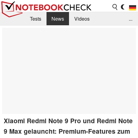
Tests
News
Videos
...
Benchmarks & Tech
Externe Tests
Kaufberatung
Deals
Suche
Jobs
Forum
Xiaomi Redmi Note 9 Pro und Redmi Note
9 Max gelauncht: Premium-Features zum