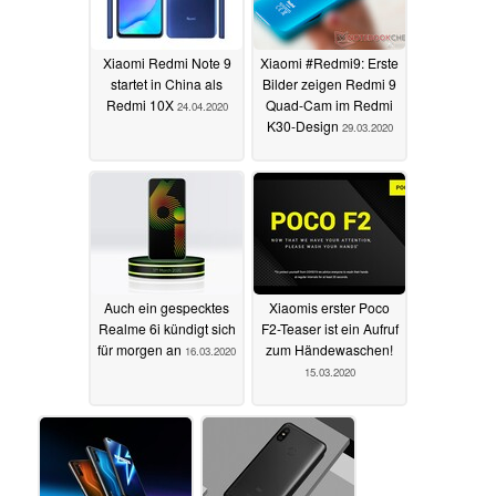
Xiaomi Redmi Note 9
Xiaomi #Redmi9: Erste
startet in China als
Bilder zeigen Redmi 9
Redmi 10X
Quad-Cam im Redmi
24.04.2020
K30-Design
29.03.2020
Auch ein gespecktes
Xiaomis erster Poco
Realme 6i kündigt sich
F2-Teaser ist ein Aufruf
für morgen an
zum Händewaschen!
16.03.2020
15.03.2020