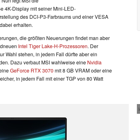
 Nun legt MSI die
ße 4K-Display mit seiner Mini-LED-
arstellung des DCI-P3-Farbraums und einer VESA
dabei erhalten.
derungen, die größten Neuerungen findet man aber
andneuen
Intel Tiger Lake-H-Prozessoren
. Der
zur Wahl stehen, in jedem Fall dürfte aber ein
rden. Dazu verbaut MSI wahlweise eine
Nvidia
eine
GeForce RTX 3070
mit 8 GB VRAM oder eine
icher, in jedem Fall mit einer TGP von 80 Watt