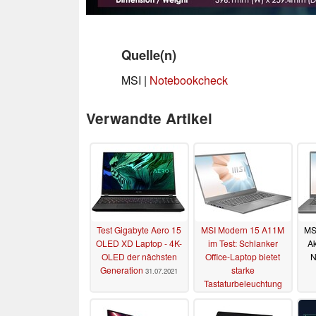
Quelle(n)
MSI |
Notebookcheck
Verwandte Artikel
Test Gigabyte Aero 15
MSI Modern 15 A11M
MS
OLED XD Laptop - 4K-
im Test: Schlanker
Ak
OLED der nächsten
Office-Laptop bietet
N
Generation
starke
31.07.2021
Tastaturbeleuchtung
20.06.2021