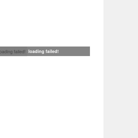
loading failed!
loading failed!