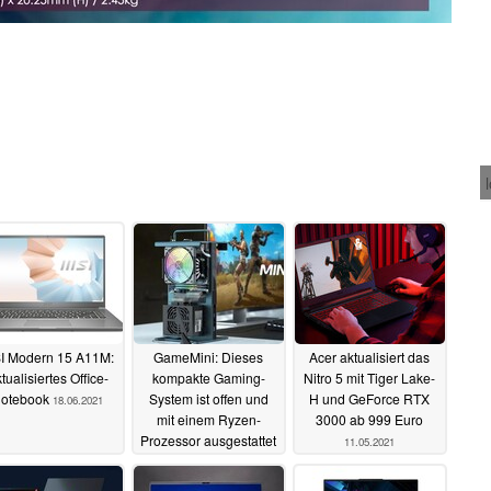
I Modern 15 A11M:
GameMini: Dieses
Acer aktualisiert das
tualisiertes Office-
kompakte Gaming-
Nitro 5 mit Tiger Lake-
otebook
System ist offen und
H und GeForce RTX
18.06.2021
mit einem Ryzen-
3000 ab 999 Euro
Prozessor ausgestattet
11.05.2021
15.05.2021