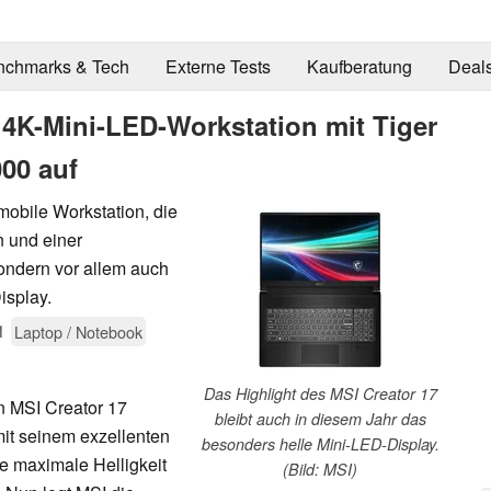
nchmarks & Tech
Externe Tests
Kaufberatung
Deal
e 4K-Mini-LED-Workstation mit Tiger
00 auf
mobile Workstation, die
n und einer
ondern vor allem auch
isplay.
1
Laptop / Notebook
Das Highlight des MSI Creator 17
 MSI Creator 17
bleibt auch in diesem Jahr das
it seinem exzellenten
besonders helle Mini-LED-Display.
e maximale Helligkeit
(Bild: MSI)