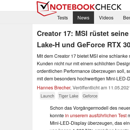
Tests
News
Videos
Be
Creator 17: MSI rüstet sein
Lake-H und GeForce RTX 30
Mit dem Creator 17 bietet MSI eine schlanke 
Kunden nicht nur mit einem schlichten Desig
ordentlichen Performance überzeugen soll, s
mit dem besonders hochwertigen Mini-LED-D
Hannes Brecher
,
Veröffentlicht am
11.05.202
Launch
Tiger Lake
Geforce
Schon das Vorgängermodell des neuen
konnte
in unserem ausführlichen Test
m
Mini-LED-Display überzeugen, das ein