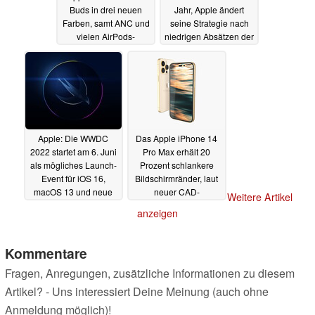
Buds in drei neuen
Jahr, Apple ändert
Farben, samt ANC und
seine Strategie nach
vielen AirPods-
niedrigen Absätzen der
Features
AirPods 3
06.04.2022
06.04.2022
Apple: Die WWDC
Das Apple iPhone 14
2022 startet am 6. Juni
Pro Max erhält 20
als mögliches Launch-
Prozent schlankere
Event für iOS 16,
Bildschirmränder, laut
macOS 13 und neue
neuer CAD-
Weitere Artikel
Macs
Renderbilder
05.04.2022
05.04.2022
anzeigen
Kommentare
Fragen, Anregungen, zusätzliche Informationen zu diesem
Artikel? - Uns interessiert Deine Meinung (auch ohne
Anmeldung möglich)!