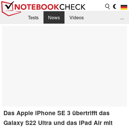
Tests
News
Videos
...
Benchmarks & Tech
Externe Tests
Kaufberatung
Deals
Suche
Jobs
Forum
Das Apple iPhone SE 3 übertrifft das
Galaxy S22 Ultra und das iPad Air mit