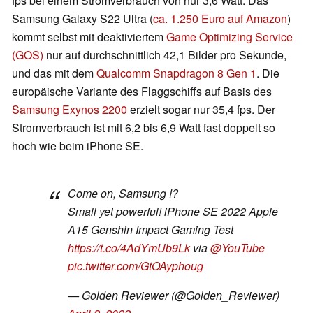
fps bei einem Stromverbrauch von nur 3,6 Watt. Das
Samsung Galaxy S22 Ultra (
ca. 1.250 Euro auf Amazon
)
kommt selbst mit deaktiviertem
Game Optimizing Service
(GOS)
nur auf durchschnittlich 42,1 Bilder pro Sekunde,
und das mit dem
Qualcomm Snapdragon 8 Gen 1
. Die
europäische Variante des Flaggschiffs auf Basis des
Samsung Exynos 2200
erzielt sogar nur 35,4 fps. Der
Stromverbrauch ist mit 6,2 bis 6,9 Watt fast doppelt so
hoch wie beim iPhone SE.
Come on, Samsung !?
Small yet powerful! iPhone SE 2022 Apple
A15 Genshin Impact Gaming Test
https://t.co/4AdYmUb9Lk
via
@YouTube
pic.twitter.com/GtOAyphoug
— Golden Reviewer (@Golden_Reviewer)