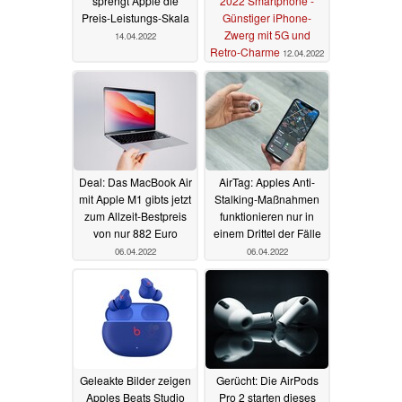
sprengt Apple die
2022 Smartphone -
Preis-Leistungs-Skala
Günstiger iPhone-
Zwerg mit 5G und
14.04.2022
Retro-Charme
12.04.2022
Deal: Das MacBook Air
AirTag: Apples Anti-
mit Apple M1 gibts jetzt
Stalking-Maßnahmen
zum Allzeit-Bestpreis
funktionieren nur in
von nur 882 Euro
einem Drittel der Fälle
06.04.2022
06.04.2022
Geleakte Bilder zeigen
Gerücht: Die AirPods
Apples Beats Studio
Pro 2 starten dieses