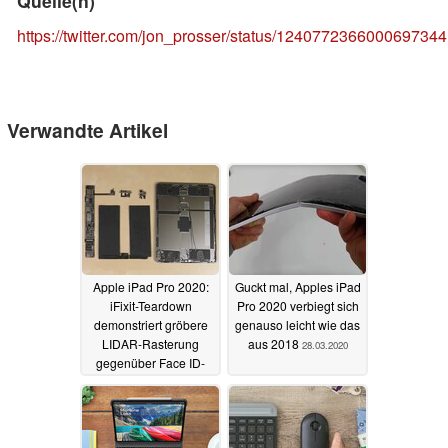
Quelle(n)
https://twitter.com/jon_prosser/status/1240772366000697344
Verwandte Artikel
Apple iPad Pro 2020:
Guckt mal, Apples iPad
iFixit-Teardown
Pro 2020 verbiegt sich
demonstriert gröbere
genauso leicht wie das
LIDAR-Rasterung
aus 2018
28.03.2020
gegenüber Face ID-
Sensor
30.03.2020