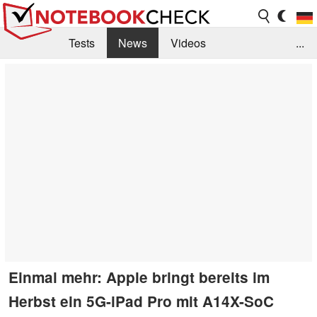
Tests
News
Videos
...
Benchmarks & Tech
Externe Tests
Kaufberatung
Deals
Suche
Jobs
Forum
Einmal mehr: Apple bringt bereits im
Herbst ein 5G-iPad Pro mit A14X-SoC