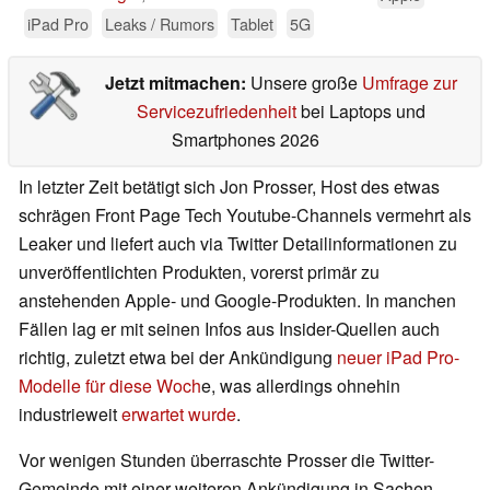
iPad Pro
Leaks / Rumors
Tablet
5G
Jetzt mitmachen:
Unsere große
Umfrage zur
Servicezufriedenheit
bei Laptops und
Smartphones 2026
In letzter Zeit betätigt sich Jon Prosser, Host des etwas
schrägen Front Page Tech Youtube-Channels vermehrt als
Leaker und liefert auch via Twitter Detailinformationen zu
unveröffentlichten Produkten, vorerst primär zu
anstehenden Apple- und Google-Produkten. In manchen
Fällen lag er mit seinen Infos aus Insider-Quellen auch
richtig, zuletzt etwa bei der Ankündigung
neuer iPad Pro-
Modelle für diese Woch
e, was allerdings ohnehin
industrieweit
erwartet wurde
.
Vor wenigen Stunden überraschte Prosser die Twitter-
Gemeinde mit einer weiteren Ankündigung in Sachen