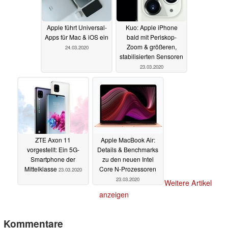
Apple führt Universal-
Kuo: Apple iPhone
Apps für Mac & iOS ein
bald mit Periskop-
Zoom & größeren,
24.03.2020
stabilisierten Sensoren
23.03.2020
ZTE Axon 11
Apple MacBook Air:
vorgestellt: Ein 5G-
Details & Benchmarks
Smartphone der
zu den neuen Intel
Mittelklasse
Core N-Prozessoren
23.03.2020
23.03.2020
Weitere Artikel
anzeigen
Kommentare