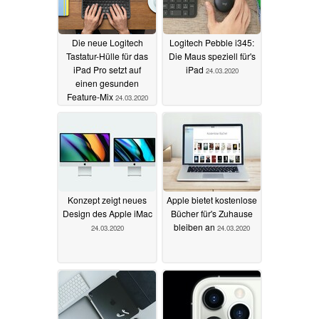
Die neue Logitech
Logitech Pebble i345:
Tastatur-Hülle für das
Die Maus speziell für's
iPad Pro setzt auf
iPad
24.03.2020
einen gesunden
Feature-Mix
24.03.2020
Konzept zeigt neues
Apple bietet kostenlose
Design des Apple iMac
Bücher für's Zuhause
bleiben an
24.03.2020
24.03.2020