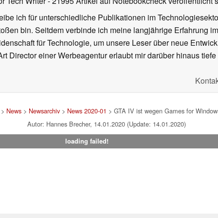
or Tech Writer
- 21995 Artikel auf Notebookcheck veröffentlicht
s
ibe ich für unterschiedliche Publikationen im Technologiesekt
oßen bin. Seitdem verbinde ich meine langjährige Erfahrung 
denschaft für Technologie, um unsere Leser über neue Entwick
rt Director einer Werbeagentur erlaubt mir darüber hinaus tiefe 
Kontak
>
News
>
Newsarchiv
>
News 2020-01
> GTA IV ist wegen Games for Windows L
Autor: Hannes Brecher, 14.01.2020 (Update: 14.01.2020)
loading failed!