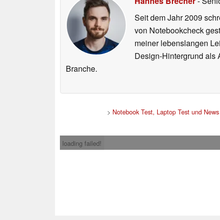
Hannes Brecher
- Seni
Seit dem Jahr 2009 schre
von Notebookcheck gest
meiner lebenslangen Lei
Design-Hintergrund als A
Branche.
>
Notebook Test, Laptop Test und News
loading failed!