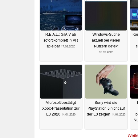
R.E.A.L.: GTA V ab
Windows-Suche
Kos
sofort komplett in VR
aktuell bei vielen
spielbar
Nutzern defekt
t
17.02.2020
05.02.2020
Microsoft bestätigt
Sony wird die
Xbox-Präsentation zur
PlayStation 5 nicht auf
E3 2020
der E3 zeigen
b
14.01.2020
14.01.2020
Nu
Weite