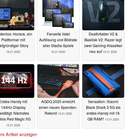
tenlos: Horace, ein
Fanseite listet
DeathAdder V2 &
Plattformer mit
Auflösung und Bildrate
Basilisk V2: Razer legt
iefgründiger Story
aller Stadia-Spiele
zwei Gaming-Klassiker
neu auf
16.01.2020
16.01.2020
15.01.2020
Erstes Handy mit
AGDQ 2020 erreicht
Sensation: Xiaomi
144Hz-Display
einen neuen Spenden-
Black Shark 3 5G als
estätigt: Nächstes
Rekord
erstes Handy mit 16
13.01.2020
bia Red Magic 5G
GB RAM?
13.01.2020
13.01.2020
re Artikel anzeigen