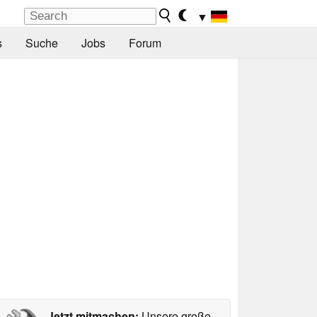
▼
s
Suche
Jobs
Forum
Jetzt mitmachen:
Unsere große