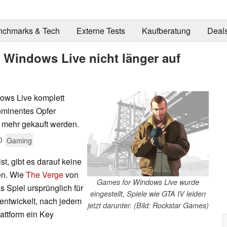
nchmarks & Tech
Externe Tests
Kaufberatung
Deal
 Windows Live nicht länger auf
dows Live komplett
prominentes Opfer
t mehr gekauft werden.
0
Gaming
st, gibt es darauf keine
en. Wie
The Verge
von
Games for Windows Live wurde
 Spiel ursprünglich für
eingestellt, Spiele wie GTA IV leiden
entwickelt, nach jedem
jetzt darunter. (Bild: Rockstar Games)
attform ein Key