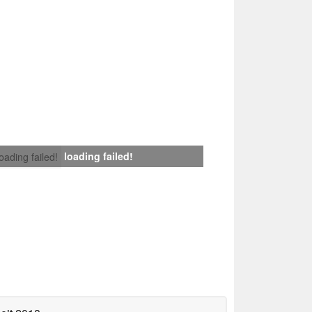
loading failed!
loading failed!