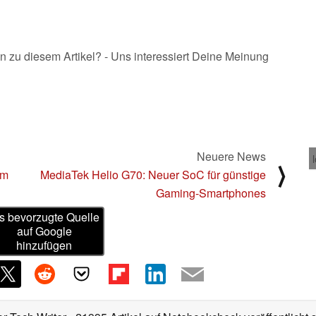
n zu diesem Artikel? - Uns interessiert Deine Meinung
Neuere News
⟩
em
MediaTek Helio G70: Neuer SoC für günstige
Gaming-Smartphones
s bevorzugte Quelle
auf Google
hinzufügen