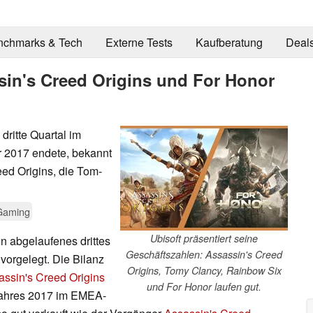
nchmarks & Tech
Externe Tests
Kaufberatung
Deal
ssin's Creed Origins und For Honor
dritte Quartal im
 2017 endete, bekannt
eed Origins, die Tom-
Gaming
Ubisoft präsentiert seine
in abgelaufenes drittes
Geschäftszahlen: Assassin's Creed
vorgelegt. Die Bilanz
Origins, Tomy Clancy, Rainbow Six
assin's Creed Origins
und For Honor laufen gut.
 Jahres 2017 im EMEA-