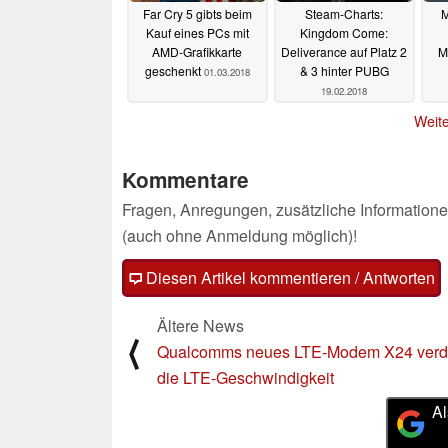
Far Cry 5 gibts beim
Steam-Charts:
M
Kauf eines PCs mit
Kingdom Come:
AMD-Grafikkarte
Deliverance auf Platz 2
M
geschenkt
& 3 hinter PUBG
01.03.2018
19.02.2018
Weite
Kommentare
Fragen, Anregungen, zusätzliche Informatione
(auch ohne Anmeldung möglich)!
Diesen Artikel kommentieren / Antworten
Ältere News
⟨
Qualcomms neues LTE-Modem X24 verd
die LTE-Geschwindigkeit
Al