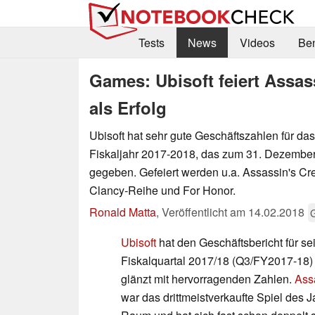
Tests
News
Videos
Be
Games: Ubisoft feiert Assa
als Erfolg
Ubisoft hat sehr gute Geschäftszahlen für das 
Fiskaljahr 2017-2018, das zum 31. Dezember
gegeben. Gefeiert werden u.a. Assassin's Cr
Clancy-Reihe und For Honor.
Ronald Matta
,
Veröffentlicht am
14.02.2018
Ubisoft
hat den Geschäftsbericht für se
Fiskalquartal 2017/18 (Q3/FY2017-18) 
glänzt mit hervorragenden Zahlen.
Ass
war das drittmeistverkaufte Spiel des