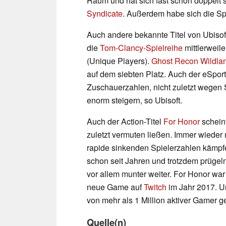
Raum und hat sich fast schon doppelt 
Syndicate
. Außerdem habe sich die Spi
Auch andere bekannte Titel von Ubiso
die
Tom-Clancy-Spielreihe
mittlerweil
(Unique Players).
Ghost Recon Wildla
auf dem siebten Platz. Auch der eSport
Zuschauerzahlen, nicht zuletzt wegen 
enorm steigern, so Ubisoft.
Auch der Action-Titel
For Honor
scheint
zuletzt vermuten ließen. Immer wieder
rapide sinkenden Spielerzahlen kämpfe
schon seit Jahren und trotzdem prügel
vor allem munter weiter. For Honor war
neue Game auf
Twitch
im Jahr 2017. Un
von mehr als 1 Million aktiver Gamer ge
Quelle(n)