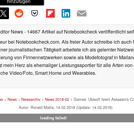
hinzufügen
Editor News
- 14667 Artikel auf Notebookcheck veröffentlicht
sei
eur bei Notebookcheck.com. Als freier Autor schreibe ich auch 
ner journalistischen Tätigkeit arbeitete ich als gelernter Netzw
ierung von Firmennetzwerken sowie als Modefotograf in Mailan
 mein Herz als ehemaliger Leistungssportler für alle Arten von
reiche Video/Foto, Smart Home und Wearables.
ws
>
News
>
Newsarchiv
>
News 2018-02
> Games: Ubisoft feiert Assassin's Cr
Autor: Ronald Matta, 14.02.2018 (Update: 14.02.2018)
loading failed!