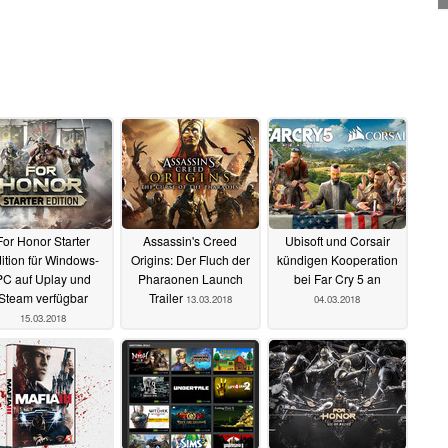
For Honor Starter
Assassin's Creed
Ubisoft und Corsair
ition für Windows-
Origins: Der Fluch der
kündigen Kooperation
PC auf Uplay und
Pharaonen Launch
bei Far Cry 5 an
Steam verfügbar
Trailer
13.03.2018
04.03.2018
15.03.2018