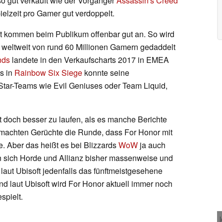
so gut verkauft wie der Vorgänger
Assassin's Creed
elzeit pro Gamer gut verdoppelt.
ft kommen beim Publikum offenbar gut an. So wird
e weltweit von rund 60 Millionen Gamern gedaddelt
nds
landete in den Verkaufscharts 2017 in EMEA
s in
Rainbow Six Siege
konnte seine
Star-Teams wie Evil Geniuses oder Team Liquid,
 doch besser zu laufen, als es manche Berichte
 machten Gerüchte die Runde, dass For Honor mit
. Aber das heißt es bei Blizzards
WoW
ja auch
n sich Horde und Allianz bisher massenweise und
 laut Ubisoft jedenfalls das fünftmeistgesehene
d laut Ubisoft wird For Honor aktuell immer noch
spielt.