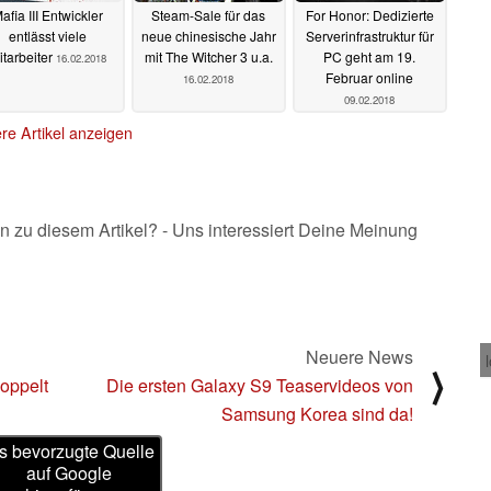
afia III Entwickler
Steam-Sale für das
For Honor: Dedizierte
entlässt viele
neue chinesische Jahr
Serverinfrastruktur für
itarbeiter
mit The Witcher 3 u.a.
PC geht am 19.
16.02.2018
Februar online
16.02.2018
09.02.2018
re Artikel anzeigen
n zu diesem Artikel? - Uns interessiert Deine Meinung
Neuere News
⟩
oppelt
Die ersten Galaxy S9 Teaservideos von
Samsung Korea sind da!
s bevorzugte Quelle
auf Google