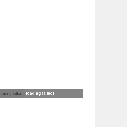
loading failed!
loading failed!