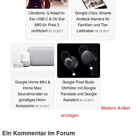
Libratone: Q Adapt In-
Google Clips: Smarte
Ear USB-C & On-Ear
Ansteck-Kamera für
MfG für Pixel 2
Familien und Tier-
zertifiziert
Liebhaber
05.10.2017
05.10.2017
Google Home Mini &
Google Pixel Buds:
Home Max:
Ohrhörer mit Google
Soundmonster vs
Translate und Google
günstiges Heim-
Assistant
04.10.2017
Accessoire
05.10.2017
Weitere Artikel
anzeigen
Ein Kommentar im Forum