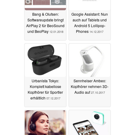
Bang & Olufsen:
Google Assistant: Nun
Softwareupdate bringt
auch auf Tablets und
AirPlay 2 für BeoSound
Android 5 Lollipop-
und BeoPlay
Phones
12.01.2018
14.12.2017
Urbanista Tokyo:
Sennheiser Ambeo:
Komplett kabellose
Kopfhörer nehmen 3D-
Kopfhörer für Sportler
Audio auf
27.10.2017
erhältlich
07.12.2017