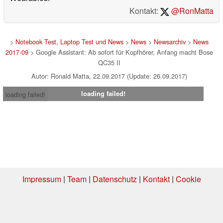
Kontakt:
@RonMatta
>
Notebook Test, Laptop Test und News
>
News
>
Newsarchiv
>
News
2017-09
> Google Assistant: Ab sofort für Kopfhörer, Anfang macht Bose
QC35 II
Autor: Ronald Matta, 22.09.2017 (Update: 26.09.2017)
loading failed!
loading failed!
Impressum
|
Team
|
Datenschutz
|
Kontakt
|
Cookie
Einstellungen
| 06.08.2026 20:35
* Beim Kauf über einen Affiliate-Link kann Notebookcheck eine Vergütung
erhalten. Vielen Dank für Ihre Unterstützung!.