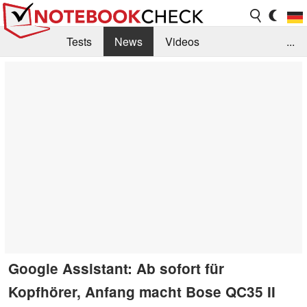
Tests
News
Videos
...
Benchmarks & Tech
Externe Tests
Kaufberatung
Deals
Suche
Jobs
Forum
Google Assistant: Ab sofort für
Kopfhörer, Anfang macht Bose QC35 II