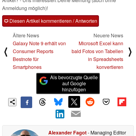
Artikel? - Uns interessiert Deine Meinung (auch ohne
Anmeldung möglich)!
Diesen Artikel kommentieren / Antworten
Ältere News
Neuere News
Galaxy Note 9 erhält von
Microsoft Excel kann
⟨
⟩
Consumer Reports
bald Fotos von Tabellen
Bestnote für
in Spreadsheets
Smartphones
konvertieren
Als bevorzugte Quelle
auf Google
hinzufügen
Alexander Fagot
- Managing Editor