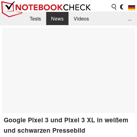
Tests
News
Videos
...
Benchmarks & Tech
Externe Tests
Kaufberatung
Deals
Suche
Jobs
Forum
Google Pixel 3 und Pixel 3 XL in weißem
und schwarzen Pressebild