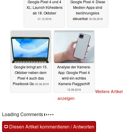
Google Pixel 4 und 4
Google Pixel 4: Diese
XL: Launch frühestens
Medien-Apps sind
ab 18. Oktober
berührungslos
steuerbar
01.10.2019
30.09.2019
Google bringt am 15.
Analyse der Kamera-
Oktober neben dem
App: Google Pixel 4
Pixel 4 auch das
wird ein echtes
Pixelbook Go
Kamera-Flaggschiff
25.09.2019
15.09.2019
Weitere Artikel
anzeigen
Loading Comments
Diesen Artikel kommentieren / Antworten