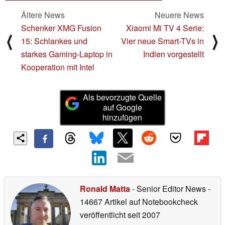
Ältere News
Neuere News
Schenker XMG Fusion
Xiaomi Mi TV 4 Serie:
⟨
⟩
15: Schlankes und
Vier neue Smart-TVs in
starkes Gaming-Laptop in
Indien vorgestellt
Kooperation mit Intel
Als bevorzugte Quelle
auf Google
hinzufügen
Ronald Matta
- Senior Editor News
-
14667 Artikel auf Notebookcheck
veröffentlicht
seit 2007