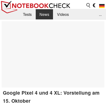
Tests
News
Videos
...
Benchmarks & Tech
Externe Tests
Kaufberatung
Deals
Suche
Jobs
Forum
Google Pixel 4 und 4 XL: Vorstellung am
15. Oktober