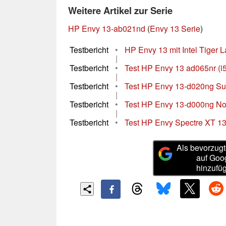
Weitere Artikel zur Serie
HP Envy 13-ab021nd
(
Envy 13 Serie
)
Testbericht
•
HP Envy 13 mit Intel Tiger 
|
Testbericht
•
Test HP Envy 13 ad065nr (
|
Testbericht
•
Test HP Envy 13-d020ng S
|
Testbericht
•
Test HP Envy 13-d000ng N
|
Testbericht
•
Test HP Envy Spectre XT 1
Als bevorzugt
auf Goo
hinzufü