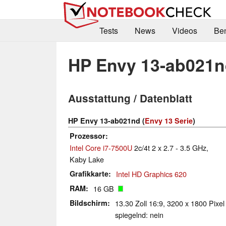
Tests
News
Videos
Be
HP Envy 13-ab021
Ausstattung / Datenblatt
HP Envy 13-ab021nd (
Envy 13 Serie
)
Prozessor
Intel Core i7-7500U
2c/4t 2 x 2.7 - 3.5 GHz,
Kaby Lake
Grafikkarte
Intel HD Graphics 620
RAM
16 GB
Bildschirm
13.30 Zoll 16:9, 3200 x 1800 Pixe
spiegelnd: nein