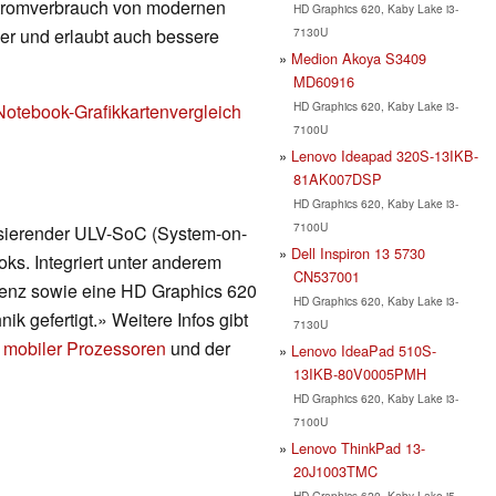
Stromverbrauch von modernen
HD Graphics 620, Kaby Lake i3-
7130U
nger und erlaubt auch bessere
Medion Akoya S3409
MD60916
HD Graphics 620, Kaby Lake i3-
Notebook-Grafikkartenvergleich
7100U
Lenovo Ideapad 320S-13IKB-
81AK007DSP
HD Graphics 620, Kaby Lake i3-
7100U
asierender ULV-SoC (System-on-
Dell Inspiron 13 5730
ks. Integriert unter anderem
CN537001
uenz sowie eine HD Graphics 620
HD Graphics 620, Kaby Lake i3-
ik gefertigt.» Weitere Infos gibt
7130U
 mobiler Prozessoren
und der
Lenovo IdeaPad 510S-
13IKB-80V0005PMH
HD Graphics 620, Kaby Lake i3-
7100U
Lenovo ThinkPad 13-
20J1003TMC
HD Graphics 620, Kaby Lake i5-