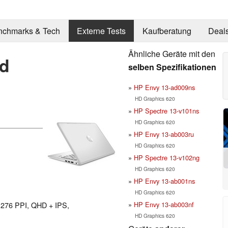
nchmarks & Tech
Externe Tests
Kaufberatung
Deal
Ähnliche Geräte mit den
nd
selben Spezifikationen
HP Envy 13-ad009ns
HD Graphics 620
HP Spectre 13-v101ns
HD Graphics 620
HP Envy 13-ab003ru
HD Graphics 620
HP Spectre 13-v102ng
HD Graphics 620
HP Envy 13-ab001ns
HD Graphics 620
HP Envy 13-ab003nf
l 276 PPI, QHD + IPS,
HD Graphics 620