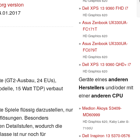
HD Graphics 620
org version
Dell XPS 13 9360 FHD i7
14.01.2017
HD Graphics 620
Asus Zenbook UX330UA-
FC171T
HD Graphics 620
Asus Zenbook UX330UA-
FC079T
HD Graphics 620
Dell XPS 13 9360 QHD+ i7
HD Graphics 620
Geräte eines
anderen
arte (GT2-Ausbau, 24 EUs),
Herstellers
und/oder mit
delle, 15 Watt TDP) verbaut
einer
anderen CPU
Medion Akoya S3409-
 Spiele flüssig darzustellen, nur
MD60999
Auflösungen. Besonders
HD Graphics 620, Kaby Lake i3-
en Detailstufen, wodurch die
7100U
lasse ist nur noch für
Dell Inspiron 13 5370-0576