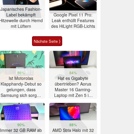
Japanisches Fashion-
Label bekämpft
Google Pixel 11 Pro:
Hitzewelle durch Hemd
Leak enthüllt Features
mit Lüftern
des HiLight RGB-Lichts
Nächste Seite ⟩
86%
84%
Ist Motorolas
Hat es Gigabyte
Klapphandy-Debut so
übertrieben? Aorus
gelungen, dass
Master 16 Gaming-
Samsung sich sorgen
Laptop mit Zen 5 im
muss? – Razr Fold
Test
Smartphone im Test
90%
88%
Immer 32 GB RAM ab
AMD Strix Halo mit 32