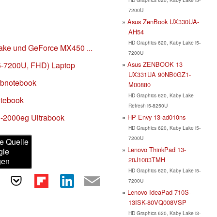
7200U
Asus ZenBook UX330UA-
AH54
HD Graphics 620, Kaby Lake i5-
Lake und GeForce MX450 ...
7200U
Asus ZENBOOK 13
i5-7200U, FHD) Laptop
UX331UA 90NB0GZ1-
ubnotebook
M00880
HD Graphics 620, Kaby Lake
otebook
Refresh i5-8250U
3-2000eg Ultrabook
HP Envy 13-ad010ns
HD Graphics 620, Kaby Lake i5-
7200U
e Quelle
Lenovo ThinkPad 13-
gle
20J1003TMH
gen
HD Graphics 620, Kaby Lake i5-
7200U
Lenovo IdeaPad 710S-
13ISK-80VQ008VSP
HD Graphics 620, Kaby Lake i3-