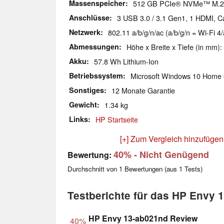
Massenspeicher
512 GB PCIe® NVMe™ M.
Anschlüsse
3 USB 3.0 / 3.1 Gen1, 1 HDMI, 
Netzwerk
802.11 a/b/g/n/ac (a/b/g/n = Wi-Fi 4/
Abmessungen
Höhe x Breite x Tiefe (in mm):
Akku
57.8 Wh Lithium-Ion
Betriebssystem
Microsoft Windows 10 Home 
Sonstiges
12 Monate Garantie
Gewicht
1.34 kg
Links
HP Startseite
[+] Zum Vergleich hinzufügen
40%
- Nicht Genügend
Bewertung:
Durchschnitt von
1
Bewertungen (aus
1
Tests)
Testberichte für das HP Envy 
HP Envy 13-ab021nd Review
40%