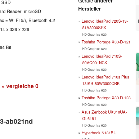
Geräte
anderer
2 SSD
Hersteller
Card Reader: microSD
ac = Wi-Fi 5/), Bluetooth 4.2
Lenovo IdeaPad 720S-13-
81A8000SRK
 14 x 326 x 226
HD Graphics 620
Toshiba Portege X30-D-121
64 Bit
HD Graphics 620
Lenovo IdeaPad 710S-
80VQ001NCK
HD Graphics 620
Lenovo IdeaPad 710s Plus
13IKB-80W3000CRK
» vergleiche
0
HD Graphics 620
Toshiba Portege X30-D-123
HD Graphics 620
Asus Zenbook UX310UA-
GL618T
13-ab021nd
HD Graphics 620
Hyperbook N131BU