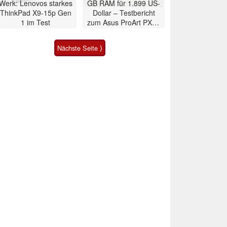
Werk: Lenovos starkes
GB RAM für 1.899 US-
ThinkPad X9-15p Gen
Dollar – Testbericht
1 im Test
zum Asus ProArt PX13
2026 Convertible
Nächste Seite ⟩