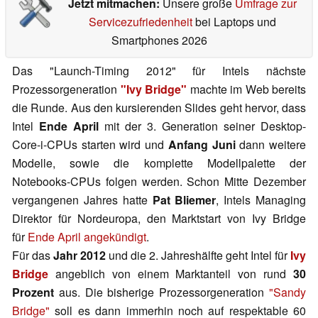
Jetzt mitmachen:
Unsere große
Umfrage zur
Servicezufriedenheit
bei Laptops und
Smartphones 2026
Das "Launch-Timing 2012" für Intels nächste
Prozessorgeneration
"Ivy Bridge"
machte im Web bereits
die Runde. Aus den kursierenden Slides geht hervor, dass
Intel
Ende April
mit der 3. Generation seiner Desktop-
Core-i-CPUs starten wird und
Anfang Juni
dann weitere
Modelle, sowie die komplette Modellpalette der
Notebooks-CPUs folgen werden. Schon Mitte Dezember
vergangenen Jahres hatte
Pat Bliemer
, Intels Managing
Direktor für Nordeuropa, den Marktstart von Ivy Bridge
für
Ende April angekündigt
.
Für das
Jahr 2012
und die 2. Jahreshälfte geht Intel für
Ivy
Bridge
angeblich von einem Marktanteil von rund
30
Prozent
aus. Die bisherige Prozessorgeneration
"Sandy
Bridge"
soll es dann immerhin noch auf respektable 60