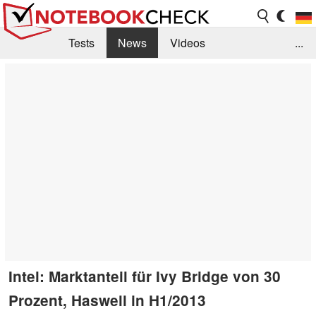
Tests
News
Videos
...
Benchmarks & Tech
Externe Tests
Kaufberatung
Deals
Suche
Jobs
Forum
Intel: Marktanteil für Ivy Bridge von 30
Prozent, Haswell in H1/2013