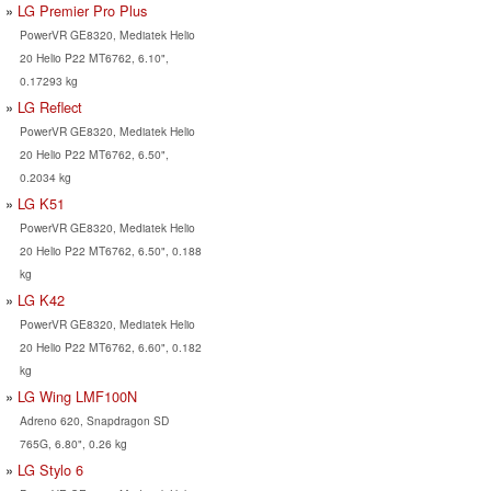
LG Premier Pro Plus
PowerVR GE8320, Mediatek Helio
20 Helio P22 MT6762, 6.10",
0.17293 kg
LG Reflect
PowerVR GE8320, Mediatek Helio
20 Helio P22 MT6762, 6.50",
0.2034 kg
LG K51
PowerVR GE8320, Mediatek Helio
20 Helio P22 MT6762, 6.50", 0.188
kg
LG K42
PowerVR GE8320, Mediatek Helio
20 Helio P22 MT6762, 6.60", 0.182
kg
LG Wing LMF100N
Adreno 620, Snapdragon SD
765G, 6.80", 0.26 kg
LG Stylo 6