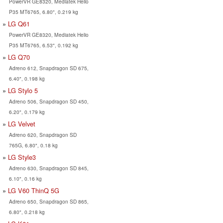
PowerVR GE8320, Mediatek Helio
P35 MT6765, 6.80", 0.219 kg
LG Q61
PowerVR GE8320, Mediatek Helio
P35 MT6765, 6.53", 0.192 kg
LG Q70
Adreno 612, Snapdragon SD 675,
6.40", 0.198 kg
LG Stylo 5
Adreno 506, Snapdragon SD 450,
6.20", 0.179 kg
LG Velvet
Adreno 620, Snapdragon SD
765G, 6.80", 0.18 kg
LG Style3
Adreno 630, Snapdragon SD 845,
6.10", 0.16 kg
LG V60 ThinQ 5G
Adreno 650, Snapdragon SD 865,
6.80", 0.218 kg