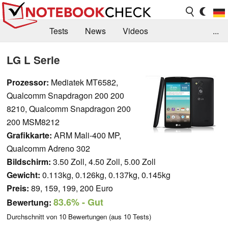
Tests
News
Videos
...
Benchmarks & Tech
Externe Tests
LG L Serie
Kaufberatung
Deals
Suche
Jobs
Prozessor:
Mediatek MT6582,
Qualcomm Snapdragon 200 200
Forum
8210, Qualcomm Snapdragon 200
200 MSM8212
Grafikkarte:
ARM Mali-400 MP,
Qualcomm Adreno 302
Bildschirm:
3.50 Zoll, 4.50 Zoll, 5.00 Zoll
Gewicht:
0.113kg, 0.126kg, 0.137kg, 0.145kg
Preis:
89, 159, 199, 200 Euro
83.6%
- Gut
Bewertung:
Durchschnitt von
10
Bewertungen (aus
10
Tests)