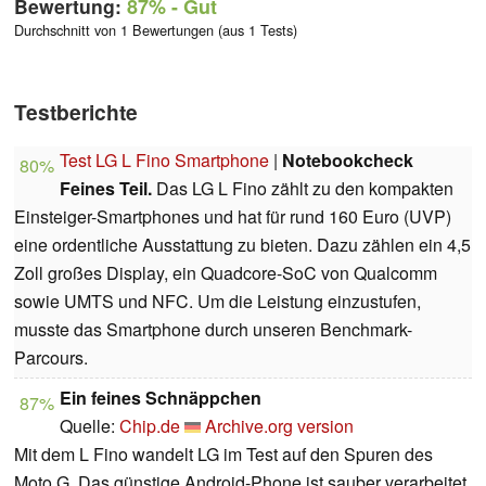
Bewertung:
87%
- Gut
Durchschnitt von 1 Bewertungen (aus 1 Tests)
Testberichte
Test LG L Fino Smartphone
|
Notebookcheck
80%
Feines Teil.
Das LG L Fino zählt zu den kompakten
Einsteiger-Smartphones und hat für rund 160 Euro (UVP)
eine ordentliche Ausstattung zu bieten. Dazu zählen ein 4,5
Zoll großes Display, ein Quadcore-SoC von Qualcomm
sowie UMTS und NFC. Um die Leistung einzustufen,
musste das Smartphone durch unseren Benchmark-
Parcours.
Ein feines Schnäppchen
87%
Quelle:
Chip.de
Archive.org version
Mit dem L Fino wandelt LG im Test auf den Spuren des
Moto G. Das günstige Android-Phone ist sauber verarbeitet,